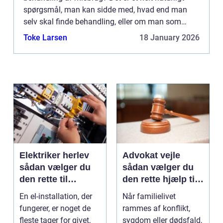
spørgsmål, man kan sidde med, hvad end man
selv skal finde behandling, eller om man som
pårørende skal finde et sted. For at hjælpe dig
Toke Larsen
18 January 2026
mere på vej ti...
Elektriker herlev
Advokat vejle
sådan vælger du
sådan vælger du
den rette til
den rette hjælp til
opgaven
familien
En el-installation, der
Når familielivet
fungerer, er noget de
rammes af konflikt,
fleste tager for givet,
sygdom eller dødsfald,