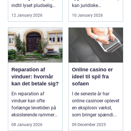
indtil lyset pludselig
kan juridiske
går, el...
spørgsmål hurtigt
12 January 2026
10 January 2026
vokse si...
Reparation af
Online casino er
vinduer: hvornår
ideel til spil fra
kan det betale sig?
sofaen
En reparation af
I de seneste år har
vinduer kan ofte
online casinoer oplevet
forlænge levetiden på
en eksplosiv vækst,
eksisterende rammer
som bringer spændi...
og glas med ...
08 January 2026
09 December 2025