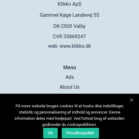
web:
www.klikko.dk
Menu
Ads
About Us
Cookies
På vores website bruges cookies til at huske dine indstillinger,
Contact
statistik og personalisering af indhold og annoncer. Denne
Sitemap
information deles med tredjepart. Ved fortsat brug af websiden
godkender du cookiepolitikken.
Ok
Privatlivspolitik