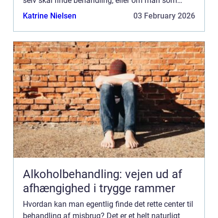
selv skal finde behandling, eller om man som
pårørende skal finde et sted. For at hjælpe dig
Katrine Nielsen
03 February 2026
mere på vej ti...
Alkoholbehandling: vejen ud af
afhængighed i trygge rammer
Hvordan kan man egentlig finde det rette center til
behandling af misbrug? Det er et helt naturligt