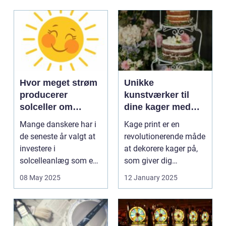
Hvor meget strøm
Unikke
producerer
kunstværker til
solceller om
dine kager med
vinteren?
kage print
Mange danskere har i
Kage print er en
de seneste år valgt at
revolutionerende måde
investere i
at dekorere kager på,
solcelleanlæg som en
som giver dig
bæred...
mulighed for ...
08 May 2025
12 January 2025