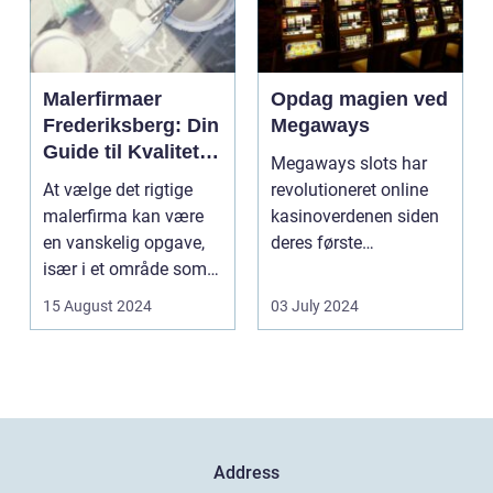
Malerfirmaer
Opdag magien ved
Frederiksberg: Din
Megaways
Guide til Kvalitet
Megaways slots har
og Service
At vælge det rigtige
revolutioneret online
malerfirma kan være
kasinoverdenen siden
en vanskelig opgave,
deres første
især i et område som
fremtræden. Disse
Frederiksberg, hv...
spillea...
15 August 2024
03 July 2024
Address