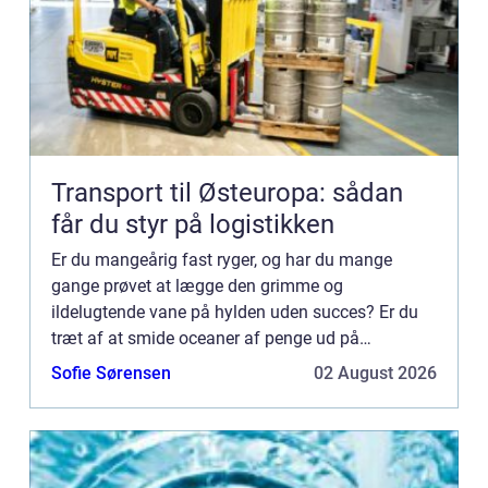
Transport til Østeuropa: sådan
får du styr på logistikken
Er du mangeårig fast ryger, og har du mange
gange prøvet at lægge den grimme og
ildelugtende vane på hylden uden succes? Er du
træt af at smide oceaner af penge ud på
nikotintyggegummi eller ditto plastre, mundspray
Sofie Sørensen
02 August 2026
eller tabletter blot for at genopt...