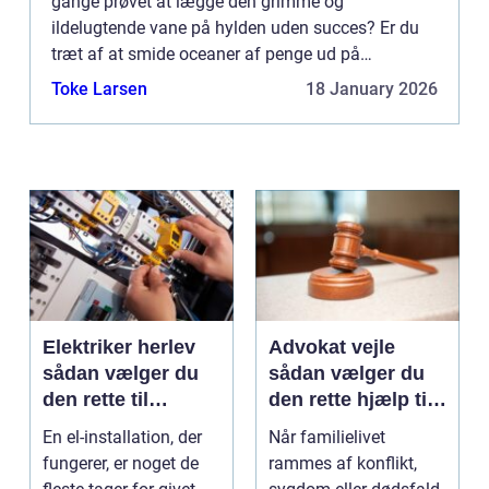
gange prøvet at lægge den grimme og
ildelugtende vane på hylden uden succes? Er du
træt af at smide oceaner af penge ud på
nikotintyggegummi eller ditto plastre, mundspray
Toke Larsen
18 January 2026
eller tabletter blot for at genopt...
Elektriker herlev
Advokat vejle
sådan vælger du
sådan vælger du
den rette til
den rette hjælp til
opgaven
familien
En el-installation, der
Når familielivet
fungerer, er noget de
rammes af konflikt,