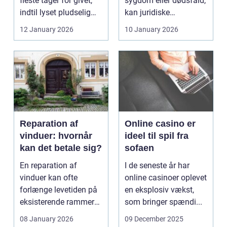
fleste tager for givet,
sygdom eller dødsfald,
indtil lyset pludselig
kan juridiske
går, el...
spørgsmål hurtigt
12 January 2026
10 January 2026
vokse si...
Reparation af
Online casino er
vinduer: hvornår
ideel til spil fra
kan det betale sig?
sofaen
En reparation af
I de seneste år har
vinduer kan ofte
online casinoer oplevet
forlænge levetiden på
en eksplosiv vækst,
eksisterende rammer
som bringer spændi...
og glas med ...
08 January 2026
09 December 2025