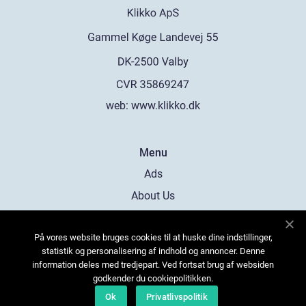
web:
www.klikko.dk
Menu
Ads
About Us
Cookies
På vores website bruges cookies til at huske dine indstillinger,
Contact
statistik og personalisering af indhold og annoncer. Denne
Sitemap
information deles med tredjepart. Ved fortsat brug af websiden
godkender du cookiepolitikken.
Ok
Privatlivspolitik