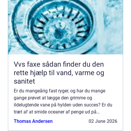
Vvs faxe sådan finder du den
rette hjælp til vand, varme og
sanitet
Er du mangeårig fast ryger, og har du mange
gange prøvet at lægge den grimme og
ildelugtende vane på hylden uden succes? Er du
træt af at smide oceaner af penge ud på
nikotintyggegummi eller ditto plastre, mundspray
Thomas Andersen
02 June 2026
eller tabletter blot for at genopt...