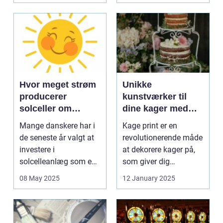
Hvor meget strøm
Unikke
producerer
kunstværker til
solceller om
dine kager med
vinteren?
kage print
Mange danskere har i
Kage print er en
de seneste år valgt at
revolutionerende måde
investere i
at dekorere kager på,
solcelleanlæg som en
som giver dig
bæred...
mulighed for ...
08 May 2025
12 January 2025