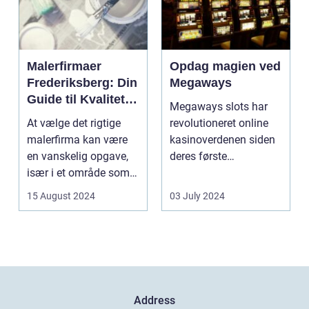
Malerfirmaer
Opdag magien ved
Frederiksberg: Din
Megaways
Guide til Kvalitet
Megaways slots har
og Service
At vælge det rigtige
revolutioneret online
malerfirma kan være
kasinoverdenen siden
en vanskelig opgave,
deres første
især i et område som
fremtræden. Disse
Frederiksberg, hv...
spillea...
15 August 2024
03 July 2024
Address