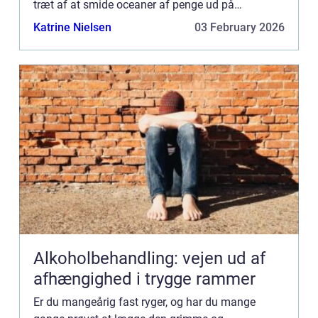
træt af at smide oceaner af penge ud på
nikotintyggegummi eller ditto plastre, mundspray
Katrine Nielsen
03 February 2026
eller tabletter blot for at genopt...
Alkoholbehandling: vejen ud af
afhængighed i trygge rammer
Er du mangeårig fast ryger, og har du mange