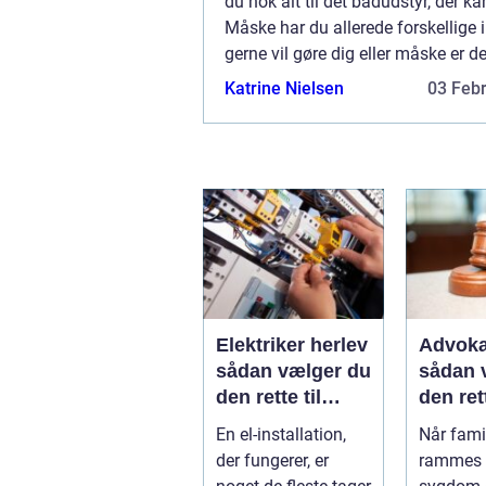
du nok alt til det bådudstyr, der k
Måske har du allerede forskellige 
gerne vil gøre dig eller måske er de
nødvendige t...
Katrine Nielsen
03 Feb
Elektriker herlev
Advoka
sådan vælger du
sådan 
den rette til
den ret
opgaven
til fami
En el-installation,
Når famil
der fungerer, er
rammes a