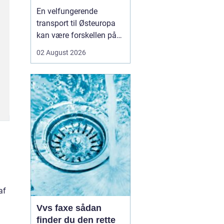
logistikken
En velfungerende
transport til Østeuropa
kan være forskellen på
en god forretning og
02 August 2026
dyre forsinkelser. Mange
danske virksomheder ser
mod Baltikum, Ukraine
og resten af regionen for
at finde nye kunder og
leverandører. Men v...
af
Vvs faxe sådan
finder du den rette