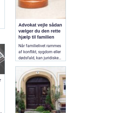
Advokat vejle sådan
vælger du den rette
hjælp til familien
Når familielivet rammes
af konflikt, sygdom eller
dødsfald, kan juridiske
spørgsmål hurtigt vokse
sig store. Mange oplever,
at de både skal håndtere
r
følelser og praktiske
problemer på én gang.
Her kan en erfaren
10
January 2026