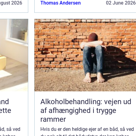
nødvendige t...
ugust 2026
Thomas Andersen
02 June 2026
and
Alkoholbehandling: vejen ud
ette
af afhængighed i trygge
rammer
åd, så ved
Hvis du er den heldige ejer af en båd, så ved