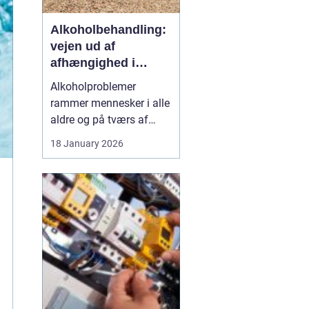
Alkoholbehandling:
vejen ud af
afhængighed i
trygge rammer
Alkoholproblemer
rammer mennesker i alle
aldre og på tværs af
sociale skel. For mange
18 January 2026
starter det med hygge,
afslapning eller en måde
at dæmpe uro og svære
følelser på. Langsomt
flytter alkoholen græns...