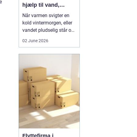
e
hjælp til vand,
varme og sanitet
Når varmen svigter en
kold vintermorgen, eller
vandet pludselig står op
af afløbet, har du brug
02 June 2026
for hjælp med det
samme. I Faxe og
omegn spiller VVS-
installatører en central
rolle i hverdagen, selv
om vi sjældent tænker
over det. Gennemgang
af varmea...
Flyttefirma i