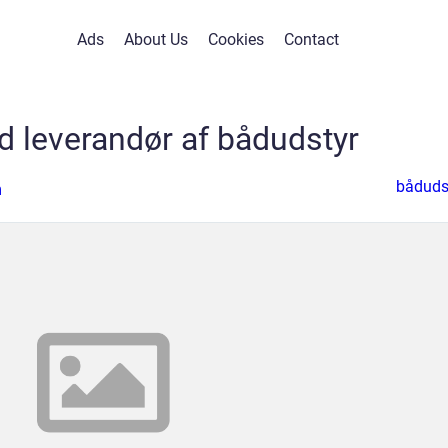
Ads
About Us
Cookies
Contact
d leverandør af bådudstyr
båduds
n