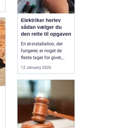
Elektriker herlev
sådan vælger du
den rette til opgaven
En el-installation, der
fungerer, er noget de
fleste tager for givet,
indtil lyset pludselig går,
12 January 2026
eller en stikkontakt bliver
varm. Når el først giver
problemer, kan det
hurtigt blive både utrygt
og dyrt, hvis der ikke
reageres rigtigt. Derfor
giver ...