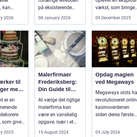
ller
forlænge levetiden
oplevet en eksplosi
, kan
på eksisterende
vækst, som bringer
e spørgsmål
rammer og glas
spændi...
ry 2026
08 January 2026
09 December 2025
okse si...
med ...
Malerfirmaer
Opdag magien
rker til
Frederiksberg:
ved Megaways
ager med
Din Guide til
Megaways slots ha
int
Kvalitet og
t er en
At vælge det rigtige
revolutioneret onli
Service
onerende
malerfirma kan
kasinoverdenen
dekorere
være en vanskelig
siden deres første
, som giver
opgave, især i et
fremtræden. Disse
hed for ...
område som
spillea...
ry 2025
15 August 2024
03 July 2024
Frederiksberg, hv...