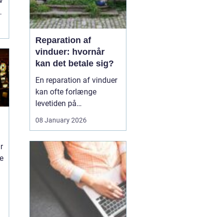
v
Reparation af
vinduer: hvornår
kan det betale sig?
En reparation af vinduer
kan ofte forlænge
levetiden på
eksisterende rammer og
08 January 2026
glas med mange år. For
mange husejere står
r
valget mellem at
ne
reparere eller udskifte
hele vinduet, og
beslutningen har både
økonomiske,...