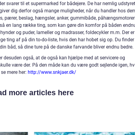
er svarer til et supermarked for bådejere. De har nemlig udstyre
t giver dig derfor også mange muligheder, når du handler hos de
, lys, pærer, beslag, hængsler, anker, gummibåde, påhængsmotorer
gså en lang række ting, som kan gøre din komfor på båden endn
ra hynder og puder, lameller og madrasser, foldecykler m.m.
Der er
e ting af på din to-do-liste, hvis den har hobet sig op. Du finder
l din båd, så dine ture på de danske farvande bliver endnu bedre.
er desuden også, at de også kan hjælpe med at servicere og
skulle være der. På den måde kan du være godt sejlende igen, hv
 se mere her:
http://www.snkjaer.dk/
d more articles here