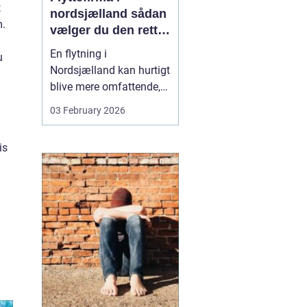
t
nordsjælland sådan
m.
vælger du den rette
partner til din
En flytning i
u
flytning
Nordsjælland kan hurtigt
blive mere omfattende,
end man først tror. Der er
03 February 2026
nøgler, flyttekasser,
adgangsforhold,
is
parkering, møbler der
skal skilles ad, og
ejendele med
affektionsværdi, som
helst skal komme sikkert
frem. Mange vælger
der...