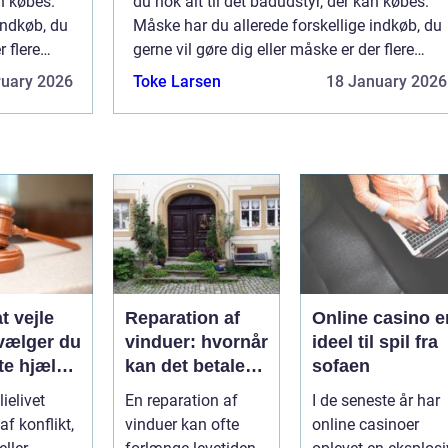
an købes.
du nok alt til det bådudstyr, der kan købes.
indkøb, du
Måske har du allerede forskellige indkøb, du
r flere
gerne vil gøre dig eller måske er der flere
nødvendige t...
ruary 2026
Toke Larsen
18 January 2026
t vejle
Reparation af
Online casino e
vælger du
vinduer: hvornår
ideel til spil fra
te hjælp
kan det betale
sofaen
lien
sig?
ielivet
En reparation af
I de seneste år har
f konflikt,
vinduer kan ofte
online casinoer