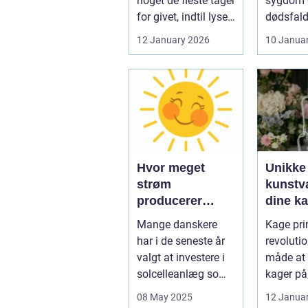
noget de fleste tager
sygdom e
for givet, indtil lyset
dødsfald
pludselig går, el...
juridisk
12 January 2026
10 Janua
hurtigt v
Hvor meget
Unikke
strøm
kunstvæ
producerer
dine k
solceller om
kage pr
Mange danskere
Kage prin
vinteren?
har i de seneste år
revoluti
valgt at investere i
måde at 
solcelleanlæg som
kager på
en bæred...
dig mulig
08 May 2025
12 Janua