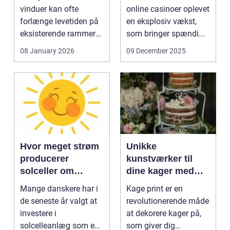
vinduer kan ofte
online casinoer oplevet
forlænge levetiden på
en eksplosiv vækst,
eksisterende rammer
som bringer spændi...
og glas med ...
08 January 2026
09 December 2025
Hvor meget strøm
Unikke
producerer
kunstværker til
solceller om
dine kager med
vinteren?
kage print
Mange danskere har i
Kage print er en
de seneste år valgt at
revolutionerende måde
investere i
at dekorere kager på,
solcelleanlæg som en
som giver dig