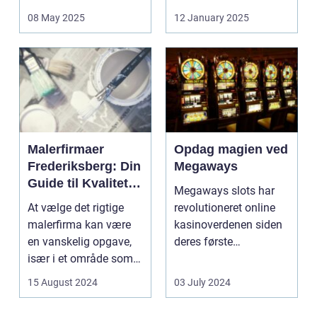
bæred...
mulighed for ...
08 May 2025
12 January 2025
Malerfirmaer
Opdag magien ved
Frederiksberg: Din
Megaways
Guide til Kvalitet
Megaways slots har
og Service
At vælge det rigtige
revolutioneret online
malerfirma kan være
kasinoverdenen siden
en vanskelig opgave,
deres første
især i et område som
fremtræden. Disse
Frederiksberg, hv...
spillea...
15 August 2024
03 July 2024