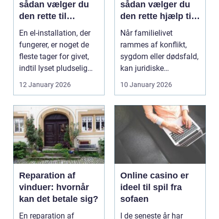
sådan vælger du
sådan vælger du
den rette til
den rette hjælp til
opgaven
familien
En el-installation, der
Når familielivet
fungerer, er noget de
rammes af konflikt,
fleste tager for givet,
sygdom eller dødsfald,
indtil lyset pludselig
kan juridiske
går, el...
spørgsmål hurtigt
12 January 2026
10 January 2026
vokse si...
Reparation af
Online casino er
vinduer: hvornår
ideel til spil fra
kan det betale sig?
sofaen
En reparation af
I de seneste år har