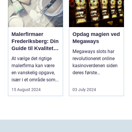
Malerfirmaer
Opdag magien ved
Frederiksberg: Din
Megaways
Guide til Kvalitet
Megaways slots har
og Service
At vælge det rigtige
revolutioneret online
malerfirma kan være
kasinoverdenen siden
en vanskelig opgave,
deres første
især i et område som
fremtræden. Disse
Frederiksberg, hv...
spillea...
15 August 2024
03 July 2024