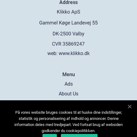
Address
web:
www.klikko.dk
Menu
Ads
About Us
Cookies
På vores website bruges cookies til at huske dine indstillinger,
Contact
statistik og personalisering af indhold og annoncer. Denne
Sitemap
information deles med tredjepart. Ved fortsat brug af websiden
godkender du cookiepolitikken.