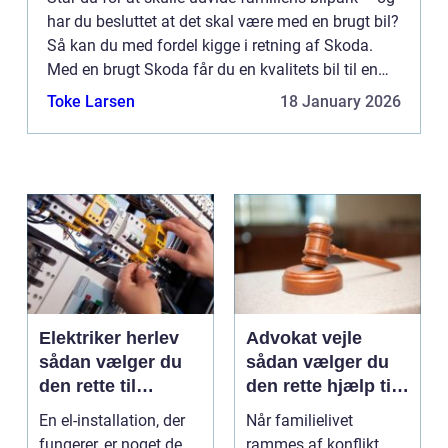
har du besluttet at det skal være med en brugt bil?
Så kan du med fordel kigge i retning af Skoda.
Med en brugt Skoda får du en kvalitets bil til en
billig penge, som kan holde i årevis. Lad din lok...
Toke Larsen
18 January 2026
Elektriker herlev
Advokat vejle
sådan vælger du
sådan vælger du
den rette til
den rette hjælp til
opgaven
familien
En el-installation, der
Når familielivet
fungerer, er noget de
rammes af konflikt,