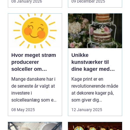
08 January 2026
09 December 2025
Hvor meget strøm
Unikke
producerer
kunstværker til
solceller om
dine kager med
vinteren?
kage print
Mange danskere har i
Kage print er en
de seneste år valgt at
revolutionerende måde
investere i
at dekorere kager på,
solcelleanlæg som en
som giver dig
bæred...
mulighed for ...
08 May 2025
12 January 2025