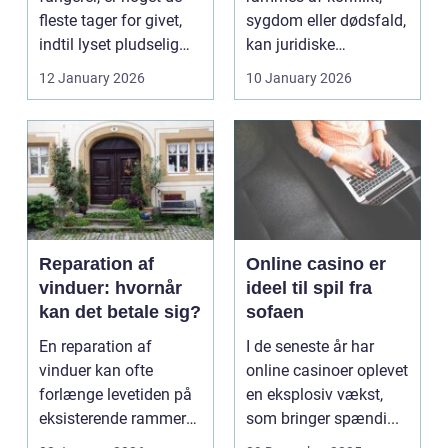
fleste tager for givet,
sygdom eller dødsfald,
indtil lyset pludselig
kan juridiske
går, el...
spørgsmål hurtigt
12 January 2026
10 January 2026
vokse si...
Reparation af
Online casino er
vinduer: hvornår
ideel til spil fra
kan det betale sig?
sofaen
En reparation af
I de seneste år har
vinduer kan ofte
online casinoer oplevet
forlænge levetiden på
en eksplosiv vækst,
eksisterende rammer
som bringer spændi...
og glas med ...