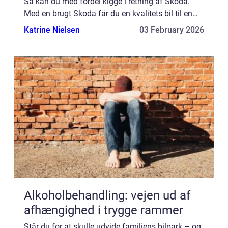
Så kan du med fordel kigge i retning af Skoda.
Med en brugt Skoda får du en kvalitets bil til en
billig penge, som kan holde i årevis. Lad din lok...
Katrine Nielsen
03 February 2026
Alkoholbehandling: vejen ud af
afhængighed i trygge rammer
Står du for at skulle udvide familiens bilpark – og