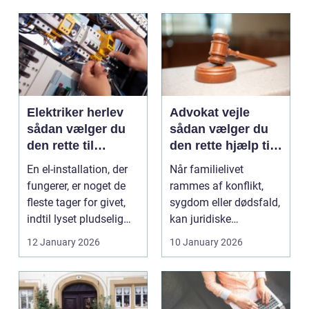
Elektriker herlev
Advokat vejle
sådan vælger du
sådan vælger du
den rette til
den rette hjælp til
opgaven
familien
En el-installation, der
Når familielivet
fungerer, er noget de
rammes af konflikt,
fleste tager for givet,
sygdom eller dødsfald,
indtil lyset pludselig
kan juridiske
går, el...
spørgsmål hurtigt
12 January 2026
10 January 2026
vokse si...