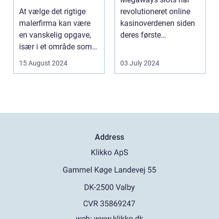
og Service
At vælge det rigtige
revolutioneret online
malerfirma kan være
kasinoverdenen siden
en vanskelig opgave,
deres første
især i et område som
fremtræden. Disse
Frederiksberg, hv...
spillea...
15 August 2024
03 July 2024
Address
web:
www.klikko.dk