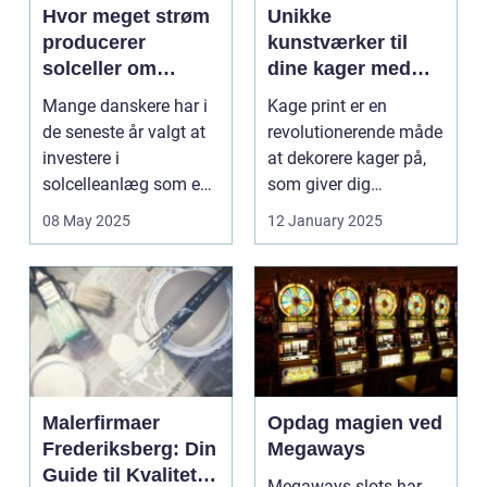
Hvor meget strøm
Unikke
producerer
kunstværker til
solceller om
dine kager med
vinteren?
kage print
Mange danskere har i
Kage print er en
de seneste år valgt at
revolutionerende måde
investere i
at dekorere kager på,
solcelleanlæg som en
som giver dig
bæred...
mulighed for ...
08 May 2025
12 January 2025
Malerfirmaer
Opdag magien ved
Frederiksberg: Din
Megaways
Guide til Kvalitet
Megaways slots har