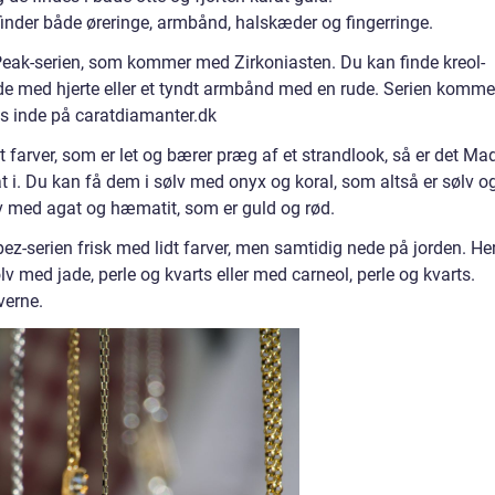
u finder både øreringe, armbånd, halskæder og fingerringe.
Peak-serien, som kommer med Zirkoniasten. Du kan finde kreol-
e med hjerte eller et tyndt armbånd med en rude. Serien komme
es inde på caratdiamanter.dk
t farver, som er let og bærer præg af et strandlook, så er det Ma
at i. Du kan få dem i sølv med onyx og koral, som altså er sølv o
sølv med agat og hæmatit, som er guld og rød.
ez-serien frisk med lidt farver, men samtidig nede på jorden. He
v med jade, perle og kvarts eller med carneol, perle og kvarts.
rverne.