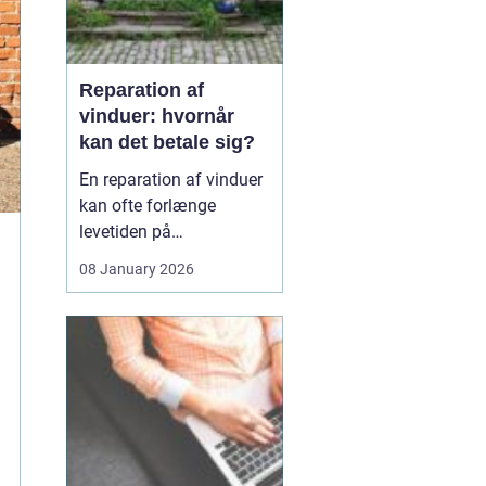
Reparation af
vinduer: hvornår
kan det betale sig?
En reparation af vinduer
kan ofte forlænge
levetiden på
eksisterende rammer og
08 January 2026
glas med mange år. For
mange husejere står
valget mellem at
reparere eller udskifte
hele vinduet, og
beslutningen har både
økonomiske,...