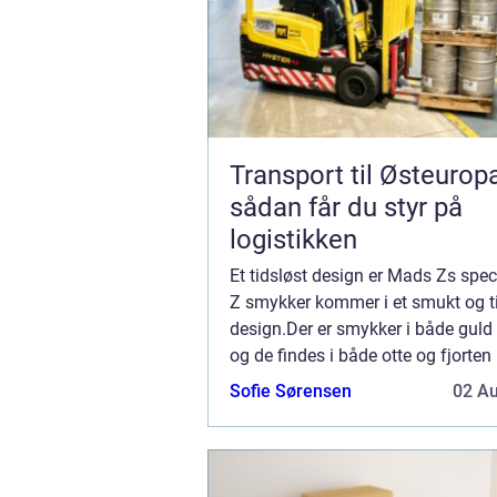
Transport til Østeurop
sådan får du styr på
logistikken
Et tidsløst design er Mads Zs spe
Z smykker kommer i et smukt og t
design.Der er smykker i både guld 
og de findes i både otte og fjorten
guld.Der er også sølv i sterlingsølv
Sofie Sørensen
02 A
finder både øreringe, armbånd, hal