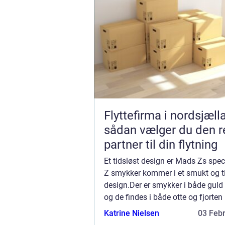
Flyttefirma i nordsjæll
sådan vælger du den r
partner til din flytning
Et tidsløst design er Mads Zs spe
Z smykker kommer i et smukt og t
design.Der er smykker i både guld 
og de findes i både otte og fjorten
guld.Der er også sølv i sterlingsølv
Katrine Nielsen
03 Feb
finder både øreringe, armbånd, hal