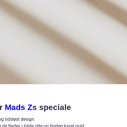
er
Mads Z
s speciale
 tidsløst design.
 de findes i både otte og fjorten karat guld.