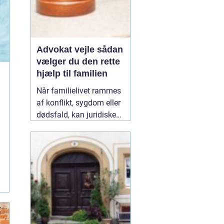
Advokat vejle sådan
vælger du den rette
hjælp til familien
Når familielivet rammes
af konflikt, sygdom eller
dødsfald, kan juridiske
spørgsmål hurtigt vokse
sig store. Mange oplever,
at de både skal håndtere
følelser og praktiske
problemer på én gang.
Her kan en erfaren
10
January 2026