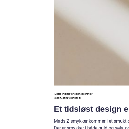
Et tidsløst design 
Mads Z smykker kommer i et smukt og
Der er smykker i både guld og sølv, og