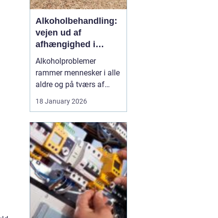
Alkoholbehandling:
vejen ud af
afhængighed i
trygge rammer
Alkoholproblemer
rammer mennesker i alle
aldre og på tværs af
sociale skel. For mange
18 January 2026
starter det med hygge,
afslapning eller en måde
at dæmpe uro og svære
følelser på. Langsomt
flytter alkoholen græns...