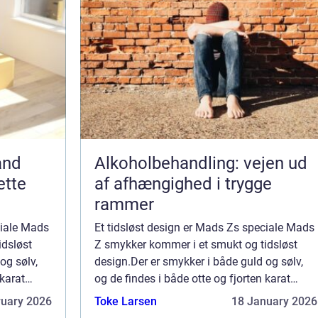
and
Alkoholbehandling: vejen ud
ette
af afhængighed i trygge
rammer
ciale Mads
Et tidsløst design er Mads Zs speciale Mads
idsløst
Z smykker kommer i et smukt og tidsløst
og sølv,
design.Der er smykker i både guld og sølv,
 karat
og de findes i både otte og fjorten karat
, og du
guld.Der er også sølv i sterlingsølv, og du
ruary 2026
Toke Larsen
18 January 2026
skæ...
finder både øreringe, armbånd, halskæ...