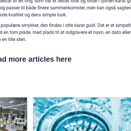
år af en ring, som har et flettet look og finde i fjorten karat g
løs og passer til både finere sammenkomster, men kan også sagte
ode kvalitet og dens simple look.
populære smykker, den findes i otte karat guld. Det er et simpelt
 tom plade, med plads til at indgravere et navn, en dato eller
en lille sten.
d more articles here