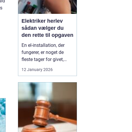
uld
ns
Elektriker herlev
sådan vælger du
den rette til opgaven
En el-installation, der
fungerer, er noget de
fleste tager for givet,
indtil lyset pludselig går,
12 January 2026
eller en stikkontakt bliver
varm. Når el først giver
problemer, kan det
hurtigt blive både utrygt
og dyrt, hvis der ikke
reageres rigtigt. Derfor
giver ...