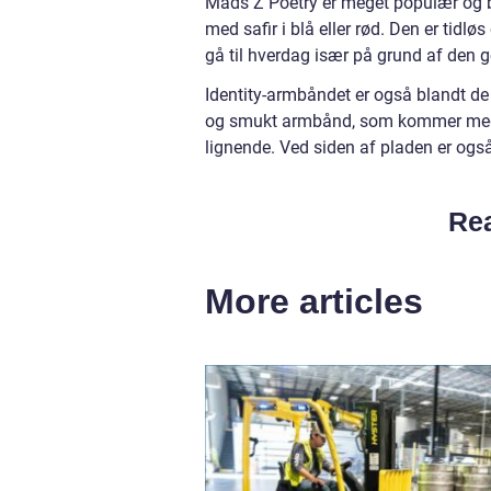
Mads Z Poetry er meget populær og best
med safir i blå eller rød. Den er tid
gå til hverdag især på grund af den g
Identity-armbåndet er også blandt de 
og smukt armbånd, som kommer med en
lignende. Ved siden af pladen er også 
Rea
More articles