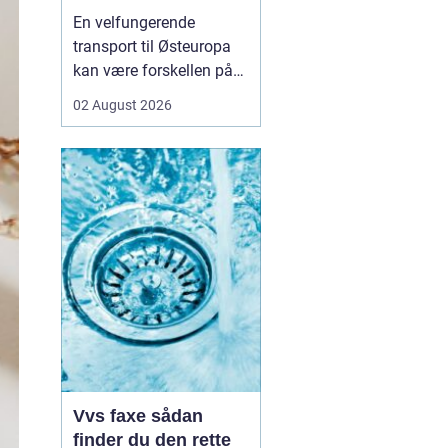
logistikken
En velfungerende
transport til Østeuropa
kan være forskellen på
en god forretning og
02 August 2026
dyre forsinkelser. Mange
danske virksomheder ser
mod Baltikum, Ukraine
og resten af regionen for
at finde nye kunder og
leverandører. Men v...
Vvs faxe sådan
finder du den rette