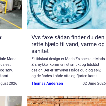
a:
Vvs faxe sådan finder du den
rette hjælp til vand, varme og
sanitet
ciale Mads
Et tidsløst design er Mads Zs speciale Mads
idsløst
Z smykker kommer i et smukt og tidsløst
og sølv,
design.Der er smykker i både guld og sølv,
 karat
og de findes i både otte og fjorten karat
, og du
guld.Der er også sølv i sterlingsølv, og du
ugust 2026
Thomas Andersen
02 June 2026
skæ...
finder både øreringe, armbånd, halskæ...