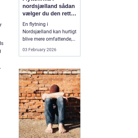
nordsjælland sådan
vælger du den rette
partner til din
En flytning i
r
flytning
Nordsjælland kan hurtigt
blive mere omfattende,
ds
end man først tror. Der er
03 February 2026
g
nøgler, flyttekasser,
adgangsforhold,
parkering, møbler der
r
skal skilles ad, og
ejendele med
affektionsværdi, som
helst skal komme sikkert
frem. Mange vælger
der...