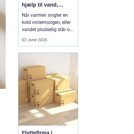
hjælp til vand,
varme og sanitet
Når varmen svigter en
kold vintermorgen, eller
vandet pludselig står op
af afløbet, har du brug
02 June 2026
for hjælp med det
samme. I Faxe og
omegn spiller VVS-
installatører en central
rolle i hverdagen, selv
om vi sjældent tænker
over det. Gennemgang
af varmea...
Flyttefirma i