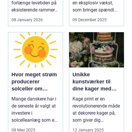
forlænge levetiden på
en eksplosiv vækst,
eksisterende rammer
som bringer spændi...
og glas med ...
08 January 2026
09 December 2025
Hvor meget strøm
Unikke
producerer
kunstværker til
solceller om
dine kager med
vinteren?
kage print
Mange danskere har i
Kage print er en
de seneste år valgt at
revolutionerende måde
investere i
at dekorere kager på,
solcelleanlæg som en
som giver dig
bæred...
mulighed for ...
08 May 2025
12 January 2025