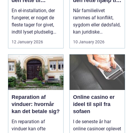
den rette til
den rette hjælp til
opgaven
familien
En el-installation, der
Når familielivet
fungerer, er noget de
rammes af konflikt,
fleste tager for givet,
sygdom eller dødsfald,
indtil lyset pludselig
kan juridiske
går, el...
spørgsmål hurtigt
12 January 2026
10 January 2026
vokse si...
Reparation af
Online casino er
vinduer: hvornår
ideel til spil fra
kan det betale sig?
sofaen
En reparation af
I de seneste år har
vinduer kan ofte
online casinoer oplevet