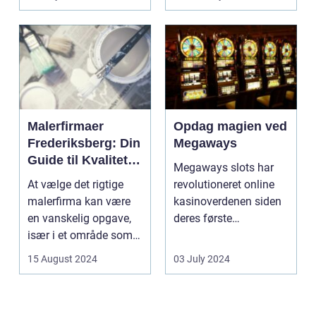
Malerfirmaer
Opdag magien ved
Frederiksberg: Din
Megaways
Guide til Kvalitet
Megaways slots har
og Service
At vælge det rigtige
revolutioneret online
malerfirma kan være
kasinoverdenen siden
en vanskelig opgave,
deres første
især i et område som
fremtræden. Disse
Frederiksberg, hv...
spillea...
15 August 2024
03 July 2024