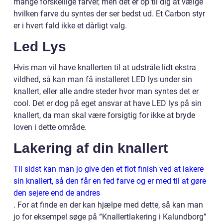
mange forskellige farver, men det er op til dig at vælge
hvilken farve du syntes der ser bedst ud. Et Carbon styr
er i hvert fald ikke et dårligt valg.
Led Lys
Hvis man vil have knallerten til at udstråle lidt ekstra
vildhed, så kan man få installeret LED lys under sin
knallert, eller alle andre steder hvor man syntes det er
cool. Det er dog på eget ansvar at have LED lys på sin
knallert, da man skal være forsigtig for ikke at bryde
loven i dette område.
Lakering af din knallert
Til sidst kan man jo give den et flot finish ved at lakere
sin knallert, så den får en fed farve og er med til at gøre
den sejere end de andres
. For at finde en der kan hjælpe med dette, så kan man
jo for eksempel søge på “Knallertlakering i Kalundborg”