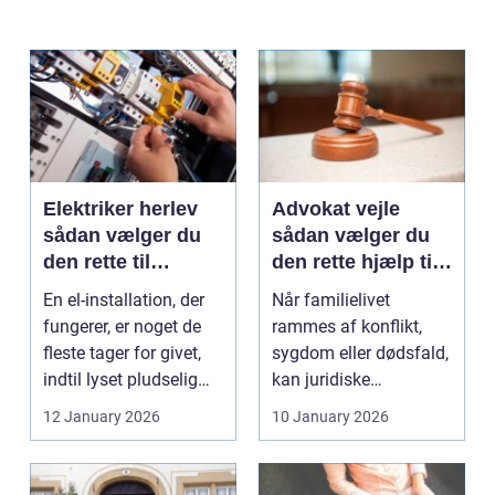
Elektriker herlev
Advokat vejle
sådan vælger du
sådan vælger du
den rette til
den rette hjælp til
opgaven
familien
En el-installation, der
Når familielivet
fungerer, er noget de
rammes af konflikt,
fleste tager for givet,
sygdom eller dødsfald,
indtil lyset pludselig
kan juridiske
går, el...
spørgsmål hurtigt
12 January 2026
10 January 2026
vokse si...