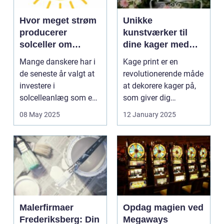
Hvor meget strøm
Unikke
producerer
kunstværker til
solceller om
dine kager med
vinteren?
kage print
Mange danskere har i
Kage print er en
de seneste år valgt at
revolutionerende måde
investere i
at dekorere kager på,
solcelleanlæg som en
som giver dig
bæred...
mulighed for ...
08 May 2025
12 January 2025
Malerfirmaer
Opdag magien ved
Frederiksberg: Din
Megaways