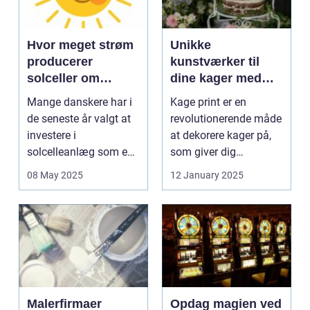
Hvor meget strøm
Unikke
producerer
kunstværker til
solceller om
dine kager med
vinteren?
kage print
Mange danskere har i
Kage print er en
de seneste år valgt at
revolutionerende måde
investere i
at dekorere kager på,
solcelleanlæg som en
som giver dig
bæred...
mulighed for ...
08 May 2025
12 January 2025
Malerfirmaer
Opdag magien ved