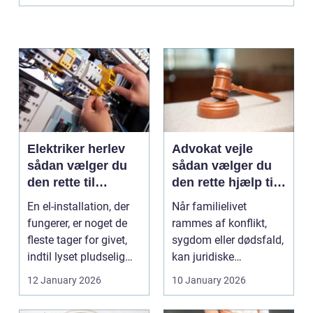
Elektriker herlev
Advokat vejle
sådan vælger du
sådan vælger du
den rette til
den rette hjælp til
opgaven
familien
En el-installation, der
Når familielivet
fungerer, er noget de
rammes af konflikt,
fleste tager for givet,
sygdom eller dødsfald,
indtil lyset pludselig
kan juridiske
går, el...
spørgsmål hurtigt
12 January 2026
10 January 2026
vokse si...