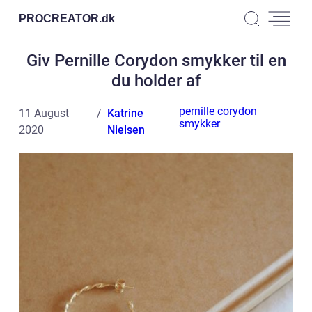
PROCREATOR.
dk
Giv Pernille Corydon smykker til en
du holder af
pernille corydon
11 August
Katrine
smykker
2020
Nielsen