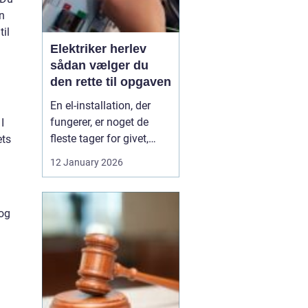
n
til
Elektriker herlev
sådan vælger du
den rette til opgaven
En el-installation, der
fungerer, er noget de
I
fleste tager for givet,
ets
indtil lyset pludselig går,
12 January 2026
eller en stikkontakt bliver
varm. Når el først giver
problemer, kan det
 og
hurtigt blive både utrygt
og dyrt, hvis der ikke
reageres rigtigt. Derfor
giver ...