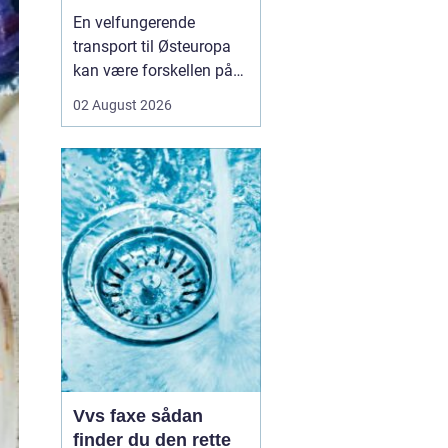
logistikken
En velfungerende
transport til Østeuropa
kan være forskellen på
en god forretning og
02 August 2026
dyre forsinkelser. Mange
danske virksomheder ser
mod Baltikum, Ukraine
og resten af regionen for
at finde nye kunder og
leverandører. Men v...
Vvs faxe sådan
finder du den rette