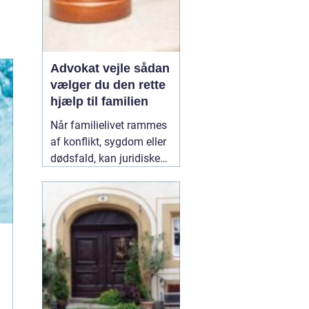
Advokat vejle sådan
vælger du den rette
hjælp til familien
Når familielivet rammes
af konflikt, sygdom eller
dødsfald, kan juridiske
spørgsmål hurtigt vokse
sig store. Mange oplever,
at de både skal håndtere
følelser og praktiske
problemer på én gang.
Her kan en erfaren
10
January 2026