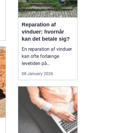
Reparation af
vinduer: hvornår
kan det betale sig?
En reparation af vinduer
kan ofte forlænge
levetiden på
eksisterende rammer og
08 January 2026
glas med mange år. For
mange husejere står
valget mellem at
reparere eller udskifte
hele vinduet, og
beslutningen har både
økonomiske,...