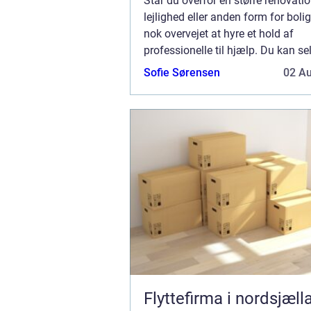
Står du overfor en større renovatio
lejlighed eller anden form for bolig
nok overvejet at hyre et hold af
professionelle til hjælp. Du kan se
dig frem, men sommetider er det b
Sofie Sørensen
02 A
ansætte et dygtigt firma, der kan si
Flyttefirma i nordsjæll