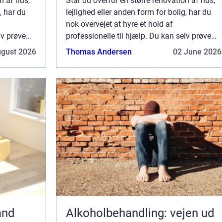
n af hus,
Står du overfor en større renovation af hus,
, har du
lejlighed eller anden form for bolig, har du
nok overvejet at hyre et hold af
lv prøve
professionelle til hjælp. Du kan selv prøve
edst at
dig frem, men sommetider er det bedst at
ugust 2026
Thomas Andersen
02 June 2026
kre et...
ansætte et dygtigt firma, der kan sikre et...
and
Alkoholbehandling: vejen ud