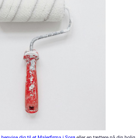
envise dig til et Malerfirma i Sorø
eller en tættere på din bolig.