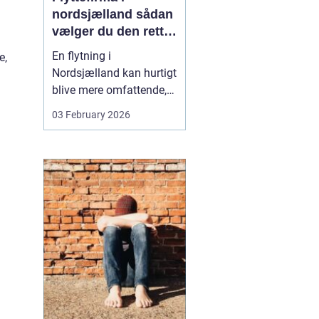
nordsjælland sådan
vælger du den rette
partner til din
En flytning i
e,
flytning
Nordsjælland kan hurtigt
blive mere omfattende,
end man først tror. Der er
03 February 2026
nøgler, flyttekasser,
adgangsforhold,
parkering, møbler der
skal skilles ad, og
ejendele med
affektionsværdi, som
helst skal komme sikkert
frem. Mange vælger
der...