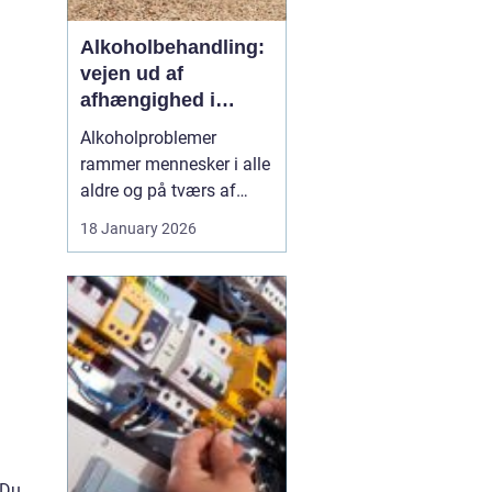
Alkoholbehandling:
vejen ud af
afhængighed i
trygge rammer
Alkoholproblemer
rammer mennesker i alle
aldre og på tværs af
sociale skel. For mange
18 January 2026
starter det med hygge,
afslapning eller en måde
at dæmpe uro og svære
følelser på. Langsomt
flytter alkoholen græns...
 Du