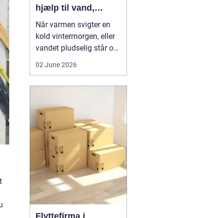
hjælp til vand,
varme og sanitet
Når varmen svigter en
kold vintermorgen, eller
vandet pludselig står op
af afløbet, har du brug
02 June 2026
for hjælp med det
samme. I Faxe og
omegn spiller VVS-
installatører en central
rolle i hverdagen, selv
om vi sjældent tænker
over det. Gennemgang
af varmea...
t
u
Flyttefirma i