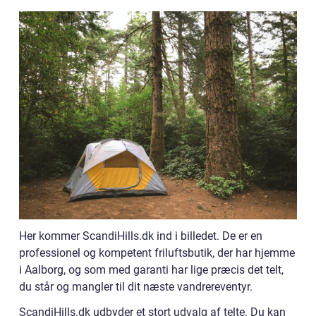
Her kommer ScandiHills.dk ind i billedet. De er en
professionel og kompetent friluftsbutik, der har hjemme
i Aalborg, og som med garanti har lige præcis det telt,
du står og mangler til dit næste vandrereventyr.
ScandiHills.dk udbyder et stort udvalg af telte. Du kan