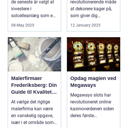
de seneste år valgt at
revolutionerende måde
investere i
at dekorere kager på,
solcelleanlæg som en
som giver dig
bæred...
mulighed for ...
08 May 2025
12 January 2025
Malerfirmaer
Opdag magien ved
Frederiksberg: Din
Megaways
Guide til Kvalitet
Megaways slots har
og Service
At vælge det rigtige
revolutioneret online
malerfirma kan være
kasinoverdenen siden
en vanskelig opgave,
deres første
især i et område som
fremtræden. Disse