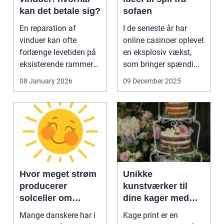
kan det betale sig?
sofaen
En reparation af
I de seneste år har
vinduer kan ofte
online casinoer oplevet
forlænge levetiden på
en eksplosiv vækst,
eksisterende rammer
som bringer spændi...
og glas med ...
08 January 2026
09 December 2025
Hvor meget strøm
Unikke
producerer
kunstværker til
solceller om
dine kager med
vinteren?
kage print
Mange danskere har i
Kage print er en