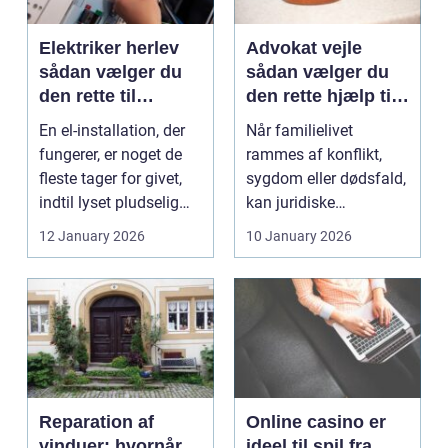
Elektriker herlev
Advokat vejle
sådan vælger du
sådan vælger du
den rette til
den rette hjælp til
opgaven
familien
En el-installation, der
Når familielivet
fungerer, er noget de
rammes af konflikt,
fleste tager for givet,
sygdom eller dødsfald,
indtil lyset pludselig
kan juridiske
går, el...
spørgsmål hurtigt
12 January 2026
10 January 2026
vokse si...
Reparation af
Online casino er
vinduer: hvornår
ideel til spil fra