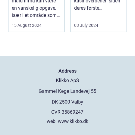
malerfirma kan være
kasinoverdenen siden
en vanskelig opgave,
deres første
især i et område som
fremtræden. Disse
Frederiksberg, hv...
spillea...
15 August 2024
03 July 2024
Address
web:
www.klikko.dk