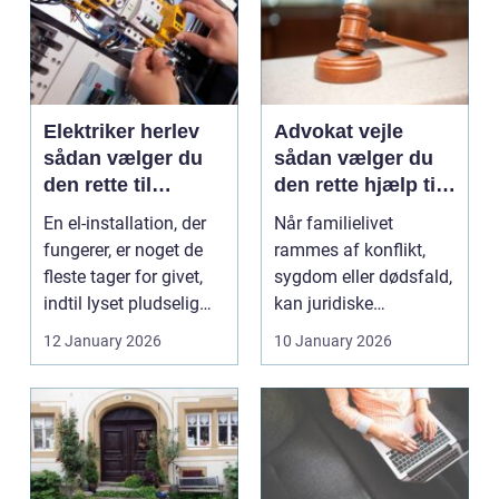
Elektriker herlev
Advokat vejle
sådan vælger du
sådan vælger du
den rette til
den rette hjælp til
opgaven
familien
En el-installation, der
Når familielivet
fungerer, er noget de
rammes af konflikt,
fleste tager for givet,
sygdom eller dødsfald,
indtil lyset pludselig
kan juridiske
går, el...
spørgsmål hurtigt
12 January 2026
10 January 2026
vokse si...