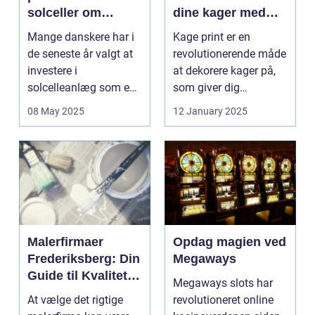
solceller om
dine kager med
vinteren?
kage print
Mange danskere har i
Kage print er en
de seneste år valgt at
revolutionerende måde
investere i
at dekorere kager på,
solcelleanlæg som en
som giver dig
bæred...
mulighed for ...
08 May 2025
12 January 2025
Malerfirmaer
Opdag magien ved
Frederiksberg: Din
Megaways
Guide til Kvalitet
Megaways slots har
og Service
At vælge det rigtige
revolutioneret online