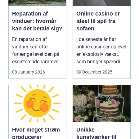
Reparation af
Online casino er
vinduer: hvornår
ideel til spil fra
kan det betale sig?
sofaen
En reparation af
I de seneste år har
vinduer kan ofte
online casinoer oplevet
forlænge levetiden på
en eksplosiv vækst,
eksisterende rammer
som bringer spændi...
og glas med ...
08 January 2026
09 December 2025
Hvor meget strøm
Unikke
producerer
kunstværker til