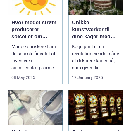
Hvor meget strøm
Unikke
producerer
kunstværker til
solceller om
dine kager med
vinteren?
kage print
Mange danskere har i
Kage print er en
de seneste år valgt at
revolutionerende måde
investere i
at dekorere kager på,
solcelleanlæg som en
som giver dig
bæred...
mulighed for ...
08 May 2025
12 January 2025