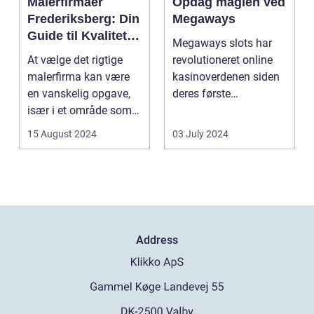
Malerfirmaer
Opdag magien ved
Frederiksberg: Din
Megaways
Guide til Kvalitet
Megaways slots har
og Service
At vælge det rigtige
revolutioneret online
malerfirma kan være
kasinoverdenen siden
en vanskelig opgave,
deres første
især i et område som
fremtræden. Disse
Frederiksberg, hv...
spillea...
15 August 2024
03 July 2024
Address