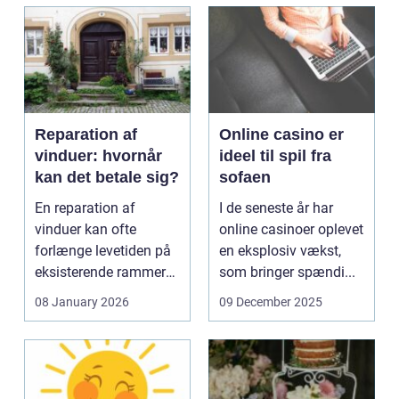
Reparation af
Online casino er
vinduer: hvornår
ideel til spil fra
kan det betale sig?
sofaen
En reparation af
I de seneste år har
vinduer kan ofte
online casinoer oplevet
forlænge levetiden på
en eksplosiv vækst,
eksisterende rammer
som bringer spændi...
og glas med ...
08 January 2026
09 December 2025