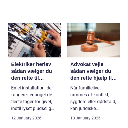
Elektriker herlev
Advokat vejle
sådan vælger du
sådan vælger du
den rette til
den rette hjælp til
opgaven
familien
En el-installation, der
Når familielivet
fungerer, er noget de
rammes af konflikt,
fleste tager for givet,
sygdom eller dødsfald,
indtil lyset pludselig
kan juridiske
går, el...
spørgsmål hurtigt
12 January 2026
10 January 2026
vokse si...