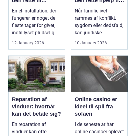
den rette til
den rette hjælp til
opgaven
familien
En el-installation, der
Når familielivet
fungerer, er noget de
rammes af konflikt,
fleste tager for givet,
sygdom eller dødsfald,
indtil lyset pludselig
kan juridiske
går, el...
spørgsmål hurtigt
12 January 2026
10 January 2026
vokse si...
Reparation af
Online casino er
vinduer: hvornår
ideel til spil fra
kan det betale sig?
sofaen
En reparation af
I de seneste år har
vinduer kan ofte
online casinoer oplevet