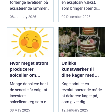
forlænge levetiden på
en eksplosiv vækst,
eksisterende rammer
som bringer spændi...
og glas med ...
08 January 2026
09 December 2025
Hvor meget strøm
Unikke
producerer
kunstværker til
solceller om
dine kager med
vinteren?
kage print
Mange danskere har i
Kage print er en
de seneste år valgt at
revolutionerende måde
investere i
at dekorere kager på,
solcelleanlæg som en
som giver dig
bæred...
mulighed for ...
08 May 2025
12 January 2025