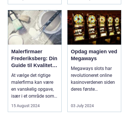
Malerfirmaer
Opdag magien ved
Frederiksberg: Din
Megaways
Guide til Kvalitet
Megaways slots har
og Service
At vælge det rigtige
revolutioneret online
malerfirma kan være
kasinoverdenen siden
en vanskelig opgave,
deres første
især i et område som
fremtræden. Disse
Frederiksberg, hv...
spillea...
15 August 2024
03 July 2024