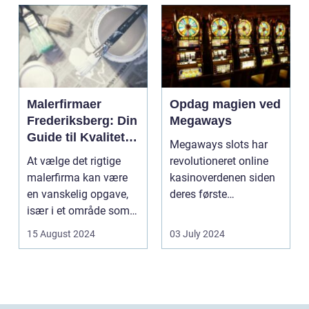
Malerfirmaer
Opdag magien ved
Frederiksberg: Din
Megaways
Guide til Kvalitet
Megaways slots har
og Service
At vælge det rigtige
revolutioneret online
malerfirma kan være
kasinoverdenen siden
en vanskelig opgave,
deres første
især i et område som
fremtræden. Disse
Frederiksberg, hv...
spillea...
15 August 2024
03 July 2024