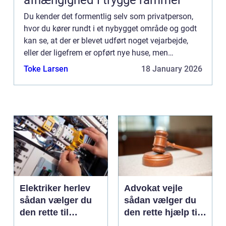
afhængighed i trygge rammer
Du kender det formentlig selv som privatperson,
hvor du kører rundt i et nybygget område og godt
kan se, at der er blevet udført noget vejarbejde,
eller der ligefrem er opført nye huse, men
umiddelbart ser det ikke helt f&a...
Toke Larsen
18 January 2026
Elektriker herlev
Advokat vejle
sådan vælger du
sådan vælger du
den rette til
den rette hjælp til
opgaven
familien