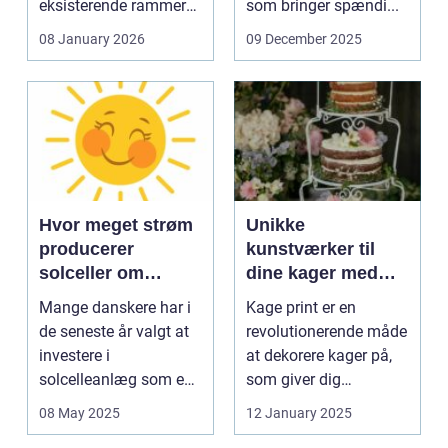
eksisterende rammer
som bringer spændi...
og glas med ...
08 January 2026
09 December 2025
Hvor meget strøm
Unikke
producerer
kunstværker til
solceller om
dine kager med
vinteren?
kage print
Mange danskere har i
Kage print er en
de seneste år valgt at
revolutionerende måde
investere i
at dekorere kager på,
solcelleanlæg som en
som giver dig
bæred...
mulighed for ...
08 May 2025
12 January 2025