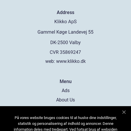
Address
web:
www.klikko.dk
Menu
Ads
About Us
Cookies
På vores website bruges cookies til at huske dine indstillinger,
Contact
statistik og personalisering af indhold og annoncer. Denne
Sitemap
information deles med tredjepart. Ved fortsat brug af websiden