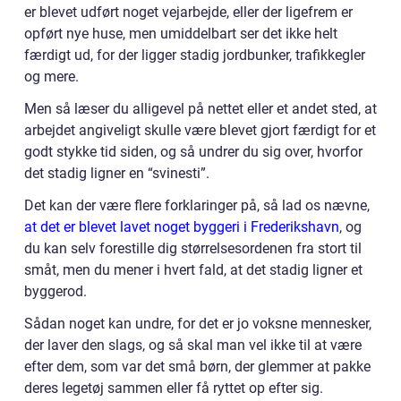
er blevet udført noget vejarbejde, eller der ligefrem er
opført nye huse, men umiddelbart ser det ikke helt
færdigt ud, for der ligger stadig jordbunker, trafikkegler
og mere.
Men så læser du alligevel på nettet eller et andet sted, at
arbejdet angiveligt skulle være blevet gjort færdigt for et
godt stykke tid siden, og så undrer du sig over, hvorfor
det stadig ligner en “svinesti”.
Det kan der være flere forklaringer på, så lad os nævne,
at det er blevet lavet noget byggeri i Frederikshavn
, og
du kan selv forestille dig størrelsesordenen fra stort til
småt, men du mener i hvert fald, at det stadig ligner et
byggerod.
Sådan noget kan undre, for det er jo voksne mennesker,
der laver den slags, og så skal man vel ikke til at være
efter dem, som var det små børn, der glemmer at pakke
deres legetøj sammen eller få ryttet op efter sig.