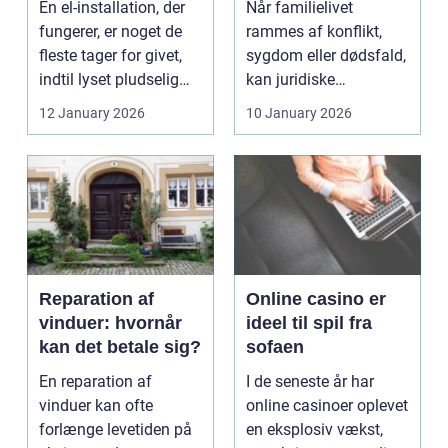
En el-installation, der
Når familielivet
fungerer, er noget de
rammes af konflikt,
fleste tager for givet,
sygdom eller dødsfald,
indtil lyset pludselig
kan juridiske
går, el...
spørgsmål hurtigt
12 January 2026
10 January 2026
vokse si...
Reparation af
Online casino er
vinduer: hvornår
ideel til spil fra
kan det betale sig?
sofaen
En reparation af
I de seneste år har
vinduer kan ofte
online casinoer oplevet
forlænge levetiden på
en eksplosiv vækst,