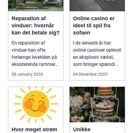
Reparation af
Online casino er
vinduer: hvornår
ideel til spil fra
kan det betale sig?
sofaen
En reparation af
I de seneste år har
vinduer kan ofte
online casinoer oplevet
forlænge levetiden på
en eksplosiv vækst,
eksisterende rammer
som bringer spændi...
og glas med ...
08 January 2026
09 December 2025
Hvor meget strøm
Unikke