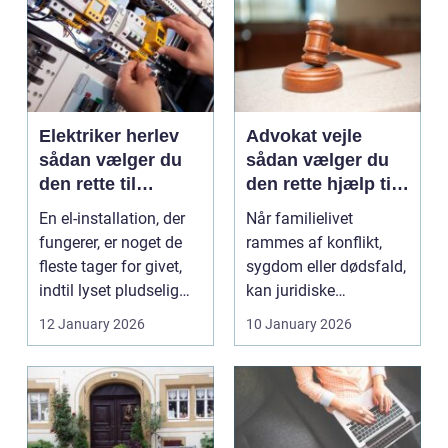
Elektriker herlev
Advokat vejle
sådan vælger du
sådan vælger du
den rette til
den rette hjælp til
opgaven
familien
En el-installation, der
Når familielivet
fungerer, er noget de
rammes af konflikt,
fleste tager for givet,
sygdom eller dødsfald,
indtil lyset pludselig
kan juridiske
går, el...
spørgsmål hurtigt
12 January 2026
10 January 2026
vokse si...