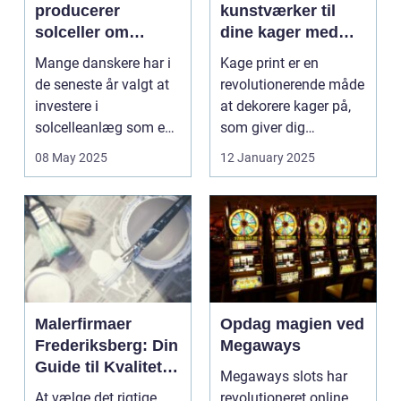
producerer
kunstværker til
solceller om
dine kager med
vinteren?
kage print
Mange danskere har i
Kage print er en
de seneste år valgt at
revolutionerende måde
investere i
at dekorere kager på,
solcelleanlæg som en
som giver dig
bæred...
mulighed for ...
08 May 2025
12 January 2025
Malerfirmaer
Opdag magien ved
Frederiksberg: Din
Megaways
Guide til Kvalitet
Megaways slots har
og Service
At vælge det rigtige
revolutioneret online