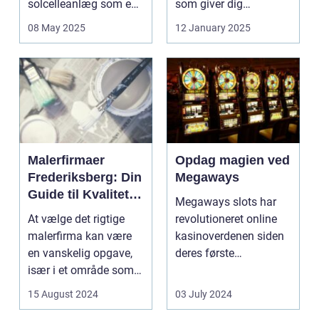
solcelleanlæg som en
som giver dig
bæred...
mulighed for ...
08 May 2025
12 January 2025
Malerfirmaer
Opdag magien ved
Frederiksberg: Din
Megaways
Guide til Kvalitet
Megaways slots har
og Service
At vælge det rigtige
revolutioneret online
malerfirma kan være
kasinoverdenen siden
en vanskelig opgave,
deres første
især i et område som
fremtræden. Disse
Frederiksberg, hv...
spillea...
15 August 2024
03 July 2024