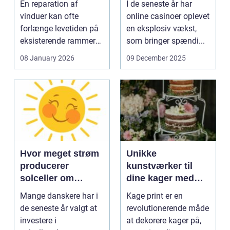
En reparation af
I de seneste år har
vinduer kan ofte
online casinoer oplevet
forlænge levetiden på
en eksplosiv vækst,
eksisterende rammer
som bringer spændi...
og glas med ...
08 January 2026
09 December 2025
Hvor meget strøm
Unikke
producerer
kunstværker til
solceller om
dine kager med
vinteren?
kage print
Mange danskere har i
Kage print er en
de seneste år valgt at
revolutionerende måde
investere i
at dekorere kager på,