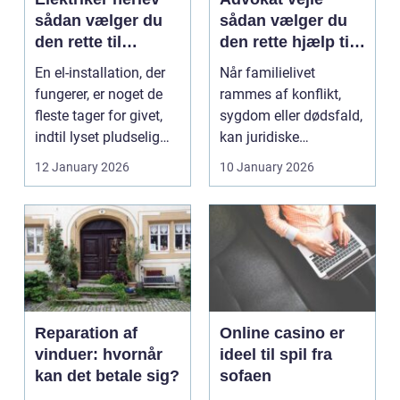
sådan vælger du
sådan vælger du
den rette til
den rette hjælp til
opgaven
familien
En el-installation, der
Når familielivet
fungerer, er noget de
rammes af konflikt,
fleste tager for givet,
sygdom eller dødsfald,
indtil lyset pludselig
kan juridiske
går, el...
spørgsmål hurtigt
12 January 2026
10 January 2026
vokse si...
Reparation af
Online casino er
vinduer: hvornår
ideel til spil fra
kan det betale sig?
sofaen