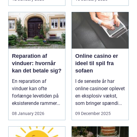
vokse si...
Reparation af
Online casino er
vinduer: hvornår
ideel til spil fra
kan det betale sig?
sofaen
En reparation af
I de seneste år har
vinduer kan ofte
online casinoer oplevet
forlænge levetiden på
en eksplosiv vækst,
eksisterende rammer
som bringer spændi...
og glas med ...
08 January 2026
09 December 2025