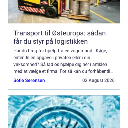
Transport til Østeuropa: sådan
får du styr på logistikken
Har du brug for hjælp fra en vognmand i Køge,
enten til en opgave i privaten eller i din
virksomhed? Så lad os hjælpe dig her i artiklen
med at vælge et firma. For så kan du forhåbentlig
også hurtigere komme i mål med det, der skal
Sofie Sørensen
02 August 2026
løses. Måder du ka...