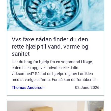
Vvs faxe sådan finder du den
rette hjælp til vand, varme og
sanitet
Har du brug for hjælp fra en vognmand i Køge,
enten til en opgave i privaten eller i din
virksomhed? Så lad os hjælpe dig her i artiklen
med at vælge et firma. For så kan du forhåbentlig
også hurtigere komme i mål med det, der skal
Thomas Andersen
02 June 2026
løses. Måder du ka...