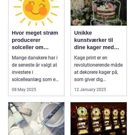
Hvor meget strøm
Unikke
producerer
kunstværker til
solceller om
dine kager med
vinteren?
kage print
Mange danskere har i
Kage print er en
de seneste år valgt at
revolutionerende måde
investere i
at dekorere kager på,
solcelleanlæg som en
som giver dig
bæred...
mulighed for ...
08 May 2025
12 January 2025