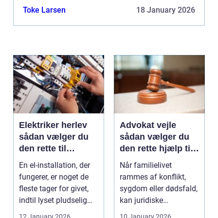
også hurtigere komme i mål med det, der skal
Toke Larsen
18 January 2026
løses. Måder du ka...
Elektriker herlev
Advokat vejle
sådan vælger du
sådan vælger du
den rette til
den rette hjælp til
opgaven
familien
En el-installation, der
Når familielivet
fungerer, er noget de
rammes af konflikt,
fleste tager for givet,
sygdom eller dødsfald,
indtil lyset pludselig
kan juridiske
går, el...
spørgsmål hurtigt
12 January 2026
10 January 2026