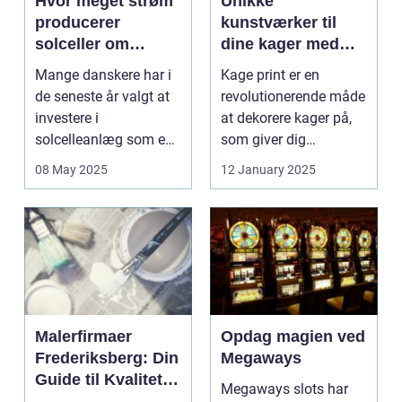
Hvor meget strøm
Unikke
producerer
kunstværker til
solceller om
dine kager med
vinteren?
kage print
Mange danskere har i
Kage print er en
de seneste år valgt at
revolutionerende måde
investere i
at dekorere kager på,
solcelleanlæg som en
som giver dig
bæred...
mulighed for ...
08 May 2025
12 January 2025
Malerfirmaer
Opdag magien ved
Frederiksberg: Din
Megaways
Guide til Kvalitet
Megaways slots har
og Service