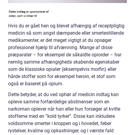
Hvis du er gået hen og blevet afhængig af receptpligtig
medicin så som angst dæmpende eller smertestillende
medikamenter, er det meget vigtigt at du opsøger
professionel hjælp til afvænning. Mange af disse
præparater – for eksempel de såkaldte opioider – har
nemlig samme afhængigheds skabende egenskaber
som de klassiske opiater (eksempelvis morfin) eller
hårde stoffer som for eksempel heroin, et stof som
også er baseret på opium.
Dette betyder, at du ved ophør af medicin indtag kan
opleve samme forfærdelige abstinenser som en
narkoman oplever når han eller hun forsøger at kvitte
stofferne med en ”kold tyrker”. Disse kan inkludere
voldsomme smerter i kroppen og i hovedet, feber
rystelser, kvalme og opkastninger, og i værste fald