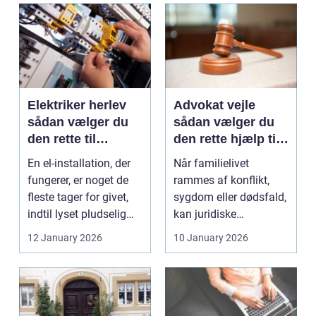
Elektriker herlev
Advokat vejle
sådan vælger du
sådan vælger du
den rette til
den rette hjælp til
opgaven
familien
En el-installation, der
Når familielivet
fungerer, er noget de
rammes af konflikt,
fleste tager for givet,
sygdom eller dødsfald,
indtil lyset pludselig
kan juridiske
går, el...
spørgsmål hurtigt
12 January 2026
10 January 2026
vokse si...