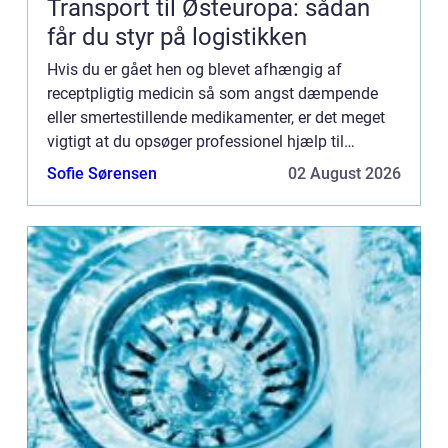
Transport til Østeuropa: sådan
får du styr på logistikken
Hvis du er gået hen og blevet afhængig af
receptpligtig medicin så som angst dæmpende
eller smertestillende medikamenter, er det meget
vigtigt at du opsøger professionel hjælp til
afvænning. Mange af disse præparater – for
Sofie Sørensen
02 August 2026
eksempel de såkaldte opioid...