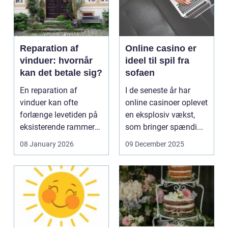
Reparation af
Online casino er
vinduer: hvornår
ideel til spil fra
kan det betale sig?
sofaen
En reparation af
I de seneste år har
vinduer kan ofte
online casinoer oplevet
forlænge levetiden på
en eksplosiv vækst,
eksisterende rammer
som bringer spændi...
og glas med ...
08 January 2026
09 December 2025