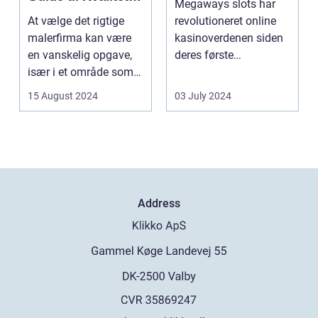
Megaways slots har
og Service
At vælge det rigtige
revolutioneret online
malerfirma kan være
kasinoverdenen siden
en vanskelig opgave,
deres første
især i et område som
fremtræden. Disse
Frederiksberg, hv...
spillea...
15 August 2024
03 July 2024
Address