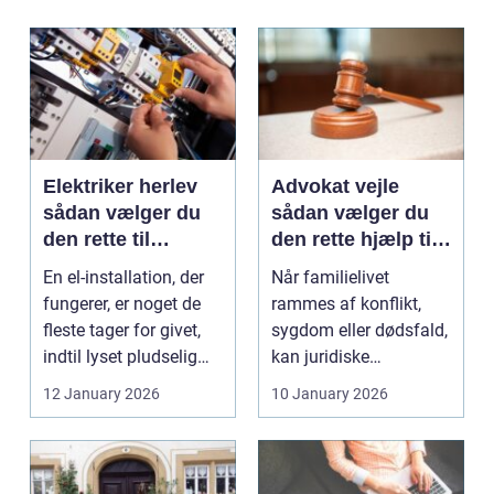
Elektriker herlev
Advokat vejle
sådan vælger du
sådan vælger du
den rette til
den rette hjælp til
opgaven
familien
En el-installation, der
Når familielivet
fungerer, er noget de
rammes af konflikt,
fleste tager for givet,
sygdom eller dødsfald,
indtil lyset pludselig
kan juridiske
går, el...
spørgsmål hurtigt
12 January 2026
10 January 2026
vokse si...