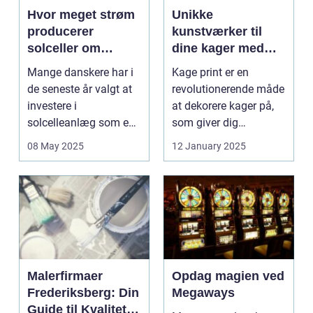
Hvor meget strøm
Unikke
producerer
kunstværker til
solceller om
dine kager med
vinteren?
kage print
Mange danskere har i
Kage print er en
de seneste år valgt at
revolutionerende måde
investere i
at dekorere kager på,
solcelleanlæg som en
som giver dig
bæred...
mulighed for ...
08 May 2025
12 January 2025
Malerfirmaer
Opdag magien ved
Frederiksberg: Din
Megaways
Guide til Kvalitet