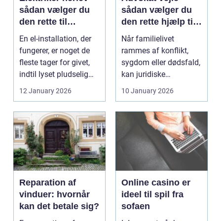
sådan vælger du
sådan vælger du
den rette til
den rette hjælp til
opgaven
familien
En el-installation, der
Når familielivet
fungerer, er noget de
rammes af konflikt,
fleste tager for givet,
sygdom eller dødsfald,
indtil lyset pludselig
kan juridiske
går, el...
spørgsmål hurtigt
12 January 2026
10 January 2026
vokse si...
Reparation af
Online casino er
vinduer: hvornår
ideel til spil fra
kan det betale sig?
sofaen