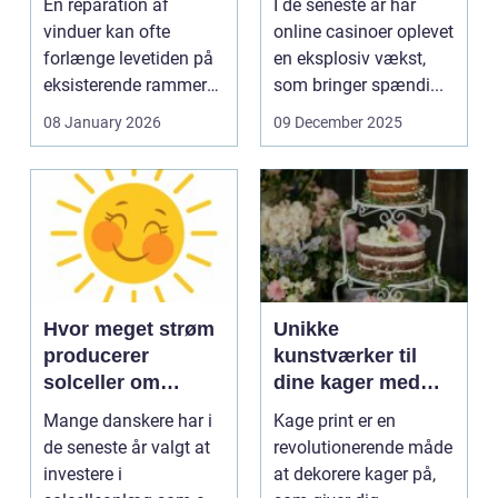
En reparation af
I de seneste år har
vinduer kan ofte
online casinoer oplevet
forlænge levetiden på
en eksplosiv vækst,
eksisterende rammer
som bringer spændi...
og glas med ...
08 January 2026
09 December 2025
Hvor meget strøm
Unikke
producerer
kunstværker til
solceller om
dine kager med
vinteren?
kage print
Mange danskere har i
Kage print er en
de seneste år valgt at
revolutionerende måde
investere i
at dekorere kager på,