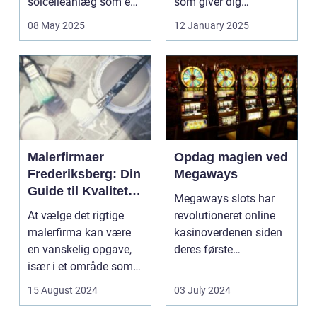
solcelleanlæg som en
som giver dig
bæred...
mulighed for ...
08 May 2025
12 January 2025
Malerfirmaer
Opdag magien ved
Frederiksberg: Din
Megaways
Guide til Kvalitet
Megaways slots har
og Service
At vælge det rigtige
revolutioneret online
malerfirma kan være
kasinoverdenen siden
en vanskelig opgave,
deres første
især i et område som
fremtræden. Disse
Frederiksberg, hv...
spillea...
15 August 2024
03 July 2024