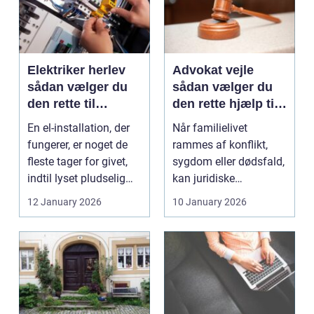
Elektriker herlev
Advokat vejle
sådan vælger du
sådan vælger du
den rette til
den rette hjælp til
opgaven
familien
En el-installation, der
Når familielivet
fungerer, er noget de
rammes af konflikt,
fleste tager for givet,
sygdom eller dødsfald,
indtil lyset pludselig
kan juridiske
går, el...
spørgsmål hurtigt
12 January 2026
10 January 2026
vokse si...