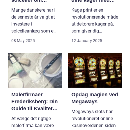
vinteren?
kage print
Mange danskere har i
Kage print er en
de seneste år valgt at
revolutionerende måde
investere i
at dekorere kager på,
solcelleanlæg som en
som giver dig
bæred...
mulighed for ...
08 May 2025
12 January 2025
Malerfirmaer
Opdag magien ved
Frederiksberg: Din
Megaways
Guide til Kvalitet
Megaways slots har
og Service
At vælge det rigtige
revolutioneret online
malerfirma kan være
kasinoverdenen siden