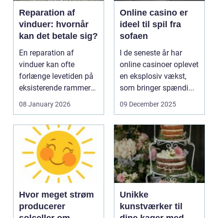
Reparation af
Online casino er
vinduer: hvornår
ideel til spil fra
kan det betale sig?
sofaen
En reparation af
I de seneste år har
vinduer kan ofte
online casinoer oplevet
forlænge levetiden på
en eksplosiv vækst,
eksisterende rammer
som bringer spændi...
og glas med ...
08 January 2026
09 December 2025
Hvor meget strøm
Unikke
producerer
kunstværker til
solceller om
dine kager med