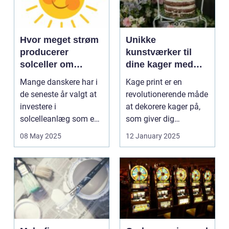
Hvor meget strøm
Unikke
producerer
kunstværker til
solceller om
dine kager med
vinteren?
kage print
Mange danskere har i
Kage print er en
de seneste år valgt at
revolutionerende måde
investere i
at dekorere kager på,
solcelleanlæg som en
som giver dig
bæred...
mulighed for ...
08 May 2025
12 January 2025