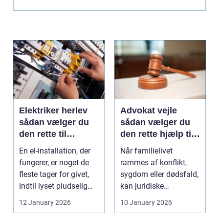
Elektriker herlev
Advokat vejle
sådan vælger du
sådan vælger du
den rette til
den rette hjælp til
opgaven
familien
En el-installation, der
Når familielivet
fungerer, er noget de
rammes af konflikt,
fleste tager for givet,
sygdom eller dødsfald,
indtil lyset pludselig
kan juridiske
går, el...
spørgsmål hurtigt
12 January 2026
10 January 2026
vokse si...