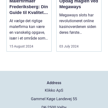
Malerfirmaer
Opdag magien ved
Frederiksberg: Din
Megaways
Guide til Kvalitet
Megaways slots har
og Service
At vælge det rigtige
revolutioneret online
malerfirma kan være
kasinoverdenen siden
en vanskelig opgave,
deres første
især i et område som
fremtræden. Disse
Frederiksberg, hv...
spillea...
15 August 2024
03 July 2024
Address