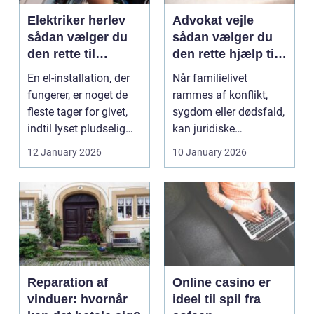
Elektriker herlev
Advokat vejle
sådan vælger du
sådan vælger du
den rette til
den rette hjælp til
opgaven
familien
En el-installation, der
Når familielivet
fungerer, er noget de
rammes af konflikt,
fleste tager for givet,
sygdom eller dødsfald,
indtil lyset pludselig
kan juridiske
går, el...
spørgsmål hurtigt
12 January 2026
10 January 2026
vokse si...
Reparation af
Online casino er
vinduer: hvornår
ideel til spil fra