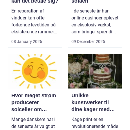
kan det betale sig?
sofaen
En reparation af
I de seneste år har
vinduer kan ofte
online casinoer oplevet
forlænge levetiden på
en eksplosiv vækst,
eksisterende rammer
som bringer spændi...
og glas med ...
08 January 2026
09 December 2025
Hvor meget strøm
Unikke
producerer
kunstværker til
solceller om
dine kager med
vinteren?
kage print
Mange danskere har i
Kage print er en
de seneste år valgt at
revolutionerende måde