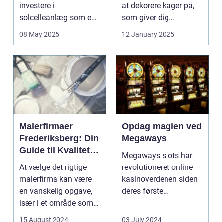
investere i
at dekorere kager på,
solcelleanlæg som en
som giver dig
bæred...
mulighed for ...
08 May 2025
12 January 2025
Malerfirmaer
Opdag magien ved
Frederiksberg: Din
Megaways
Guide til Kvalitet
Megaways slots har
og Service
At vælge det rigtige
revolutioneret online
malerfirma kan være
kasinoverdenen siden
en vanskelig opgave,
deres første
især i et område som
fremtræden. Disse
Frederiksberg, hv...
spillea...
15 August 2024
03 July 2024