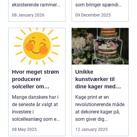
eksisterende rammer
som bringer spændi...
og glas med ...
08 January 2026
09 December 2025
Hvor meget strøm
Unikke
producerer
kunstværker til
solceller om
dine kager med
vinteren?
kage print
Mange danskere har i
Kage print er en
de seneste år valgt at
revolutionerende måde
investere i
at dekorere kager på,
solcelleanlæg som en
som giver dig
bæred...
mulighed for ...
08 May 2025
12 January 2025