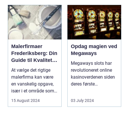
Malerfirmaer
Opdag magien ved
Frederiksberg: Din
Megaways
Guide til Kvalitet
Megaways slots har
og Service
At vælge det rigtige
revolutioneret online
malerfirma kan være
kasinoverdenen siden
en vanskelig opgave,
deres første
især i et område som
fremtræden. Disse
Frederiksberg, hv...
spillea...
15 August 2024
03 July 2024