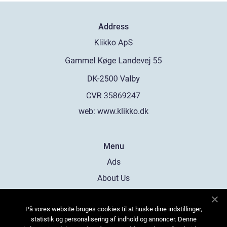
Address
web:
www.klikko.dk
Menu
Ads
About Us
Cookies
På vores website bruges cookies til at huske dine indstillinger,
Contact
statistik og personalisering af indhold og annoncer. Denne
Sitemap