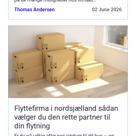
Klarwindows. Hvilke slags vinduer finder jeg hos
Thomas Andersen
02 June 2026
Klarwindow...
Flyttefirma i nordsjælland sådan
vælger du den rette partner til
din flytning
Er du på udkig efter nye vinduer til dit hus – og