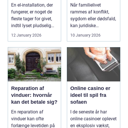
opgaven
familien
En el-installation, der
Når familielivet
fungerer, er noget de
rammes af konflikt,
fleste tager for givet,
sygdom eller dødsfald,
indtil lyset pludselig
kan juridiske
går, el...
spørgsmål hurtigt
12 January 2026
10 January 2026
vokse si...
Reparation af
Online casino er
vinduer: hvornår
ideel til spil fra
kan det betale sig?
sofaen
En reparation af
I de seneste år har
vinduer kan ofte
online casinoer oplevet
forlænge levetiden på
en eksplosiv vækst,