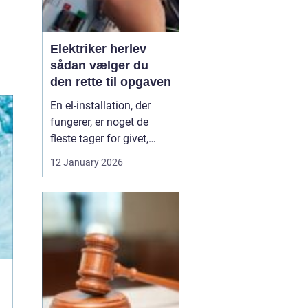
Elektriker herlev
sådan vælger du
den rette til opgaven
En el-installation, der
fungerer, er noget de
fleste tager for givet,
indtil lyset pludselig går,
12 January 2026
eller en stikkontakt bliver
varm. Når el først giver
problemer, kan det
hurtigt blive både utrygt
og dyrt, hvis der ikke
reageres rigtigt. Derfor
giver ...