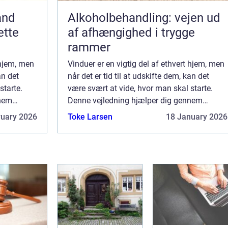
and
Alkoholbehandling: vejen ud
ette
af afhængighed i trygge
rammer
 hjem, men
Vinduer er en vigtig del af ethvert hjem, men
an det
når det er tid til at udskifte dem, kan det
starte.
være svært at vide, hvor man skal starte.
nnem
Denne vejledning hjælper dig gennem
r, lige fra
processen med at vælge nye vinduer, lige fra
ruary 2026
Toke Larsen
18 January 2026
.
at forstå de forskellige typer til at...