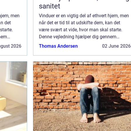
sanitet
 hjem, men
Vinduer er en vigtig del af ethvert hjem, men
an det
når det er tid til at udskifte dem, kan det
starte.
være svært at vide, hvor man skal starte.
nnem
Denne vejledning hjælper dig gennem
r, lige fra
processen med at vælge nye vinduer, lige fra
ugust 2026
Thomas Andersen
02 June 2026
.
at forstå de forskellige typer til at...