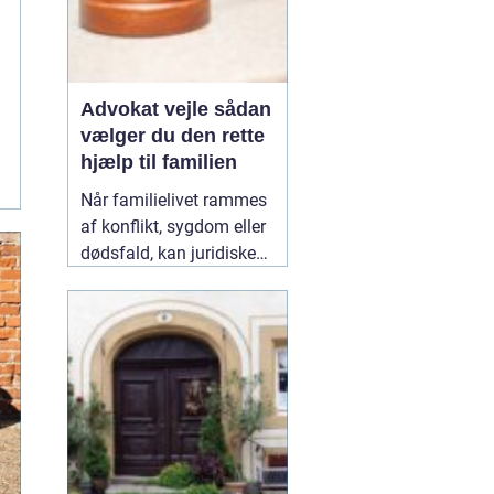
Advokat vejle sådan
vælger du den rette
hjælp til familien
Når familielivet rammes
af konflikt, sygdom eller
dødsfald, kan juridiske
spørgsmål hurtigt vokse
sig store. Mange oplever,
at de både skal håndtere
følelser og praktiske
problemer på én gang.
Her kan en erfaren
10
January 2026