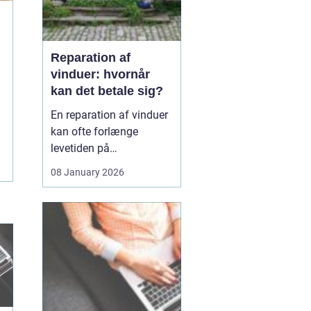
Reparation af
vinduer: hvornår
kan det betale sig?
En reparation af vinduer
kan ofte forlænge
levetiden på
eksisterende rammer og
08 January 2026
glas med mange år. For
mange husejere står
valget mellem at
reparere eller udskifte
hele vinduet, og
beslutningen har både
økonomiske,...