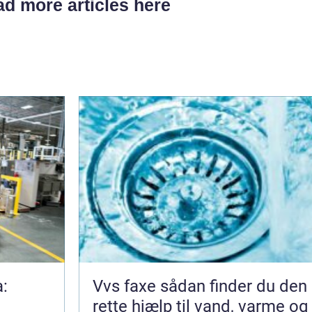
d more articles here
a:
Vvs faxe sådan finder du den
rette hjælp til vand, varme og