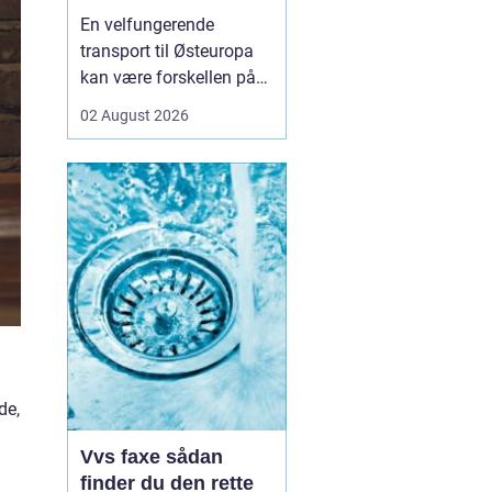
logistikken
En velfungerende
transport til Østeuropa
kan være forskellen på
en god forretning og
02 August 2026
dyre forsinkelser. Mange
danske virksomheder ser
mod Baltikum, Ukraine
og resten af regionen for
at finde nye kunder og
leverandører. Men v...
de,
Vvs faxe sådan
finder du den rette