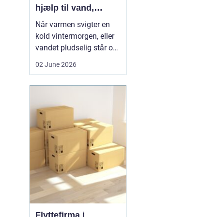
hjælp til vand,
varme og sanitet
Når varmen svigter en
kold vintermorgen, eller
vandet pludselig står op
af afløbet, har du brug
02 June 2026
for hjælp med det
samme. I Faxe og
omegn spiller VVS-
installatører en central
rolle i hverdagen, selv
om vi sjældent tænker
over det. Gennemgang
af varmea...
Flyttefirma i