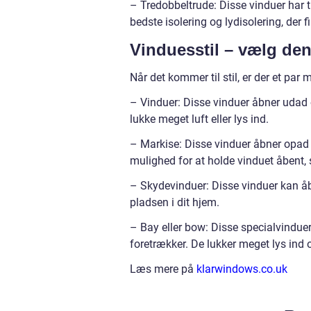
– Tredobbeltrude: Disse vinduer har t
bedste isolering og lydisolering, der f
Vinduesstil – vælg den
Når det kommer til stil, er der et par
– Vinduer: Disse vinduer åbner udad o
lukke meget luft eller lys ind.
– Markise: Disse vinduer åbner opad o
mulighed for at holde vinduet åbent, s
– Skydevinduer: Disse vinduer kan åb
pladsen i dit hjem.
– Bay eller bow: Disse specialvinduer 
foretrækker. De lukker meget lys ind o
Læs mere på
klarwindows.co.uk