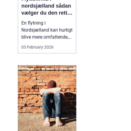
nordsjælland sådan
vælger du den rette
partner til din
En flytning i
flytning
Nordsjælland kan hurtigt
blive mere omfattende,
end man først tror. Der er
03 February 2026
nøgler, flyttekasser,
adgangsforhold,
parkering, møbler der
skal skilles ad, og
ejendele med
affektionsværdi, som
helst skal komme sikkert
frem. Mange vælger
der...