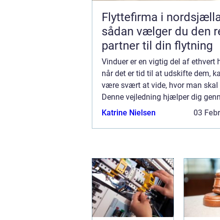
Flyttefirma i nordsjæll
sådan vælger du den r
partner til din flytning
Vinduer er en vigtig del af ethvert
når det er tid til at udskifte dem, k
være svært at vide, hvor man skal 
Denne vejledning hjælper dig ge
processen med at vælge nye vindue
Katrine Nielsen
03 Feb
at forstå de forskellige typer til at..