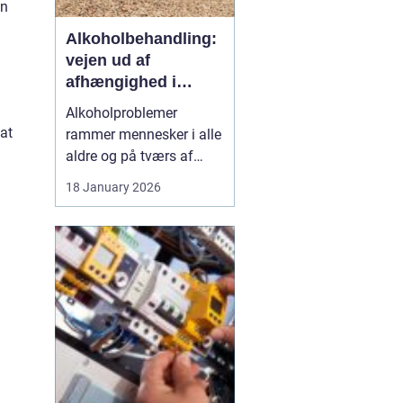
en
Alkoholbehandling:
vejen ud af
afhængighed i
trygge rammer
Alkoholproblemer
 at
rammer mennesker i alle
aldre og på tværs af
sociale skel. For mange
18 January 2026
starter det med hygge,
afslapning eller en måde
at dæmpe uro og svære
følelser på. Langsomt
flytter alkoholen græns...