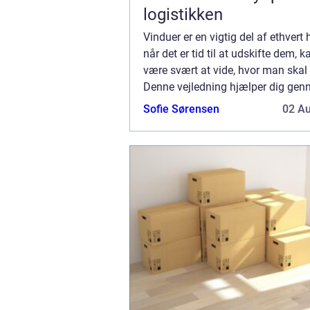
logistikken
Vinduer er en vigtig del af ethvert
når det er tid til at udskifte dem, k
være svært at vide, hvor man skal 
Denne vejledning hjælper dig ge
processen med at vælge nye vindue
Sofie Sørensen
02 A
at forstå de forskellige typer til at..