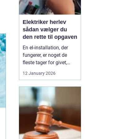
Elektriker herlev
sådan vælger du
den rette til opgaven
En el-installation, der
fungerer, er noget de
fleste tager for givet,
indtil lyset pludselig går,
12 January 2026
eller en stikkontakt bliver
varm. Når el først giver
problemer, kan det
hurtigt blive både utrygt
og dyrt, hvis der ikke
reageres rigtigt. Derfor
giver ...