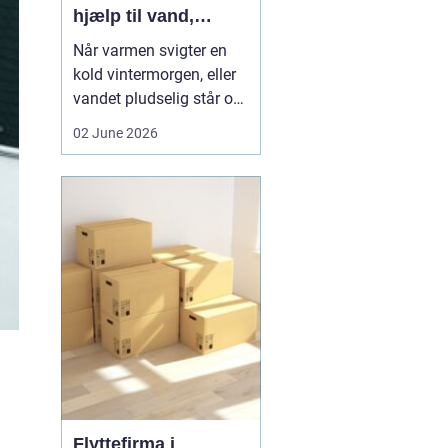
hjælp til vand,
varme og sanitet
Når varmen svigter en
kold vintermorgen, eller
vandet pludselig står op
af afløbet, har du brug
02 June 2026
for hjælp med det
samme. I Faxe og
omegn spiller VVS-
installatører en central
rolle i hverdagen, selv
om vi sjældent tænker
over det. Gennemgang
af varmea...
Flyttefirma i