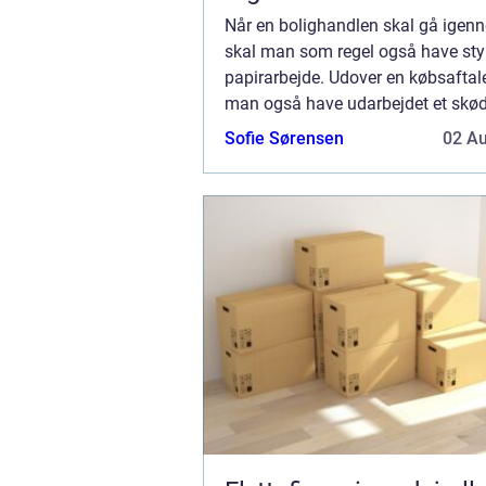
Når en bolighandlen skal gå igen
skal man som regel også have styr
papirarbejde. Udover en købsaftale
man også have udarbejdet et skød
skøde har man nem...
Sofie Sørensen
02 A