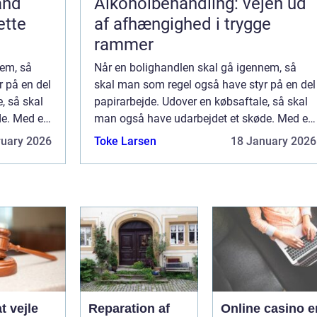
and
Alkoholbehandling: vejen ud
ette
af afhængighed i trygge
rammer
nem, så
Når en bolighandlen skal gå igennem, så
 på en del
skal man som regel også have styr på en del
, så skal
papirarbejde. Udover en købsaftale, så skal
e. Med et
man også have udarbejdet et skøde. Med et
skøde har man nem...
ruary 2026
Toke Larsen
18 January 2026
t vejle
Reparation af
Online casino e