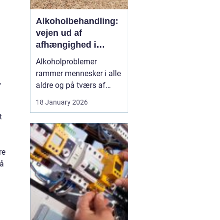
Alkoholbehandling:
vejen ud af
afhængighed i
trygge rammer
Alkoholproblemer
rammer mennesker i alle
,
aldre og på tværs af
sociale skel. For mange
18 January 2026
starter det med hygge,
t
afslapning eller en måde
at dæmpe uro og svære
følelser på. Langsomt
re
flytter alkoholen græns...
på