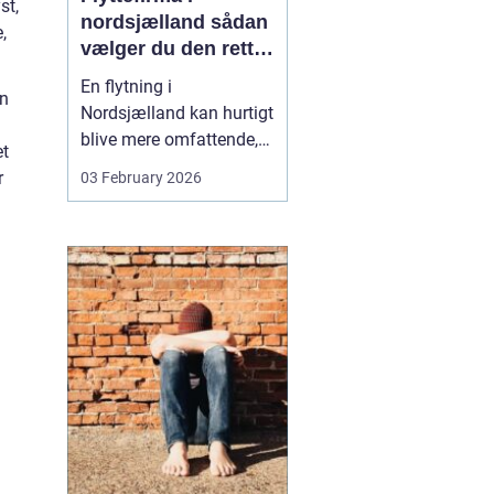
st,
nordsjælland sådan
,
vælger du den rette
partner til din
En flytning i
an
flytning
Nordsjælland kan hurtigt
blive mere omfattende,
et
end man først tror. Der er
r
03 February 2026
nøgler, flyttekasser,
adgangsforhold,
parkering, møbler der
skal skilles ad, og
ejendele med
affektionsværdi, som
helst skal komme sikkert
frem. Mange vælger
der...