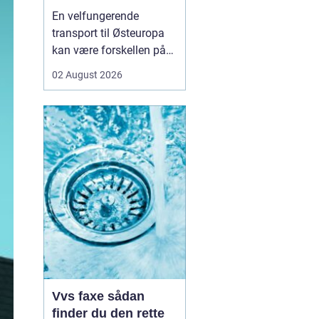
logistikken
En velfungerende
transport til Østeuropa
kan være forskellen på
en god forretning og
02 August 2026
dyre forsinkelser. Mange
danske virksomheder ser
mod Baltikum, Ukraine
og resten af regionen for
at finde nye kunder og
leverandører. Men v...
Vvs faxe sådan
finder du den rette