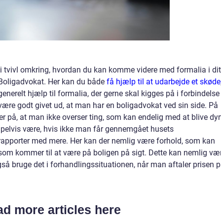
 i tvivl omkring, hvordan du kan komme videre med formalia i dit
eBoligadvokat. Her kan du både
få hjælp til at udarbejde et skøde
enerelt hjælp til formalia, der gerne skal kigges på i forbindelse
være godt givet ud, at man har en boligadvokat ved sin side. På
på, at man ikke overser ting, som kan endelig med at blive dyr
mpelvis være, hvis ikke man får gennemgået husets
-rapporter med mere. Her kan der nemlig være forhold, som kan
 som kommer til at være på boligen på sigt. Dette kan nemlig væ
så bruge det i forhandlingssituationen, når man aftaler prisen 
d more articles here