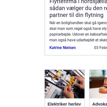
Flyttefirma i nordsjæll
sådan vælger du den r
partner til din flytning
Når en bolighandlen skal gå igen
skal man som regel også have styr
papirarbejde. Udover en købsaftale
man også have udarbejdet et skød
skøde har man nem...
Katrine Nielsen
03 Feb
Elektriker herlev
Advoka