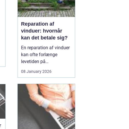
Reparation af
vinduer: hvornår
kan det betale sig?
En reparation af vinduer
kan ofte forlænge
levetiden på
eksisterende rammer og
08 January 2026
glas med mange år. For
mange husejere står
valget mellem at
reparere eller udskifte
hele vinduet, og
beslutningen har både
økonomiske,...
r