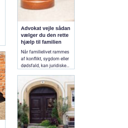
Advokat vejle sådan
vælger du den rette
hjælp til familien
Når familielivet rammes
af konflikt, sygdom eller
dødsfald, kan juridiske
spørgsmål hurtigt vokse
sig store. Mange oplever,
at de både skal håndtere
følelser og praktiske
problemer på én gang.
Her kan en erfaren
10
January 2026