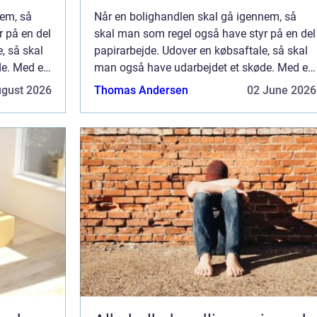
nem, så
Når en bolighandlen skal gå igennem, så
 på en del
skal man som regel også have styr på en del
, så skal
papirarbejde. Udover en købsaftale, så skal
e. Med et
man også have udarbejdet et skøde. Med et
skøde har man nem...
ugust 2026
Thomas Andersen
02 June 2026