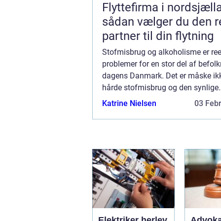
Flyttefirma i nordsjæll
sådan vælger du den r
partner til din flytning
Stofmisbrug og alkoholisme er ree
problemer for en stor del af befolk
dagens Danmark. Det er måske ik
hårde stofmisbrug og den synlige
alkoholisme, som vi ser den på ga
Katrine Nielsen
03 Feb
stræder, som er det største...
Elektriker herlev
Advoka