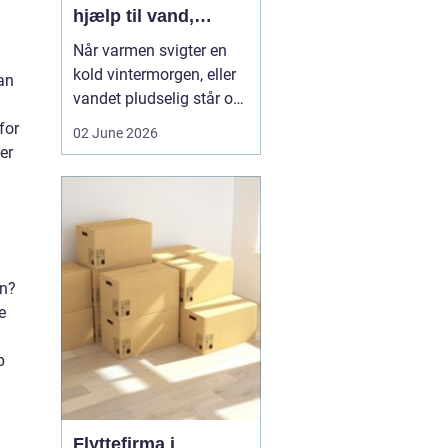
hjælp til vand,
varme og sanitet
Når varmen svigter en
kold vintermorgen, eller
an
vandet pludselig står op
af afløbet, har du brug
for
02 June 2026
for hjælp med det
er
samme. I Faxe og
omegn spiller VVS-
installatører en central
rolle i hverdagen, selv
om vi sjældent tænker
in?
over det. Gennemgang
e
af varmea...
p
Flyttefirma i