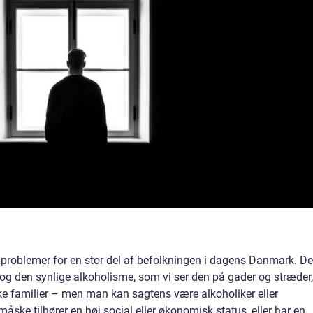
 problemer for en stor del af befolkningen i dagens Danmark. De
og den synlige alkoholisme, som vi ser den på gader og stræder,
ke familier – men man kan sagtens være alkoholiker eller
ke tilhører en høj social eller økonomisk status, eller har en