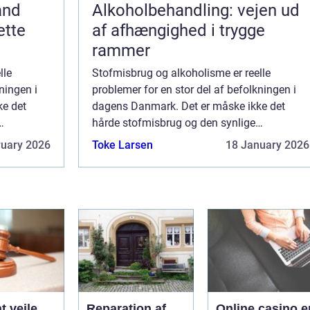
and
Alkoholbehandling: vejen ud
ette
af afhængighed i trygge
rammer
lle
Stofmisbrug og alkoholisme er reelle
ningen i
problemer for en stor del af befolkningen i
ke det
dagens Danmark. Det er måske ikke det
hårde stofmisbrug og den synlige
der og
alkoholisme, som vi ser den på gader og
ruary 2026
Toke Larsen
18 January 2026
stræder, som er det største...
t vejle
Reparation af
Online casino e