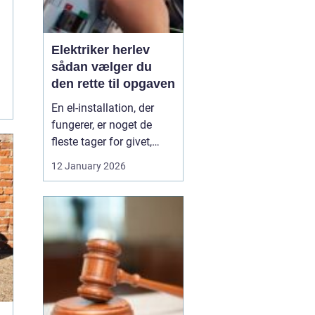
Elektriker herlev
sådan vælger du
den rette til opgaven
En el-installation, der
fungerer, er noget de
fleste tager for givet,
indtil lyset pludselig går,
12 January 2026
eller en stikkontakt bliver
varm. Når el først giver
problemer, kan det
hurtigt blive både utrygt
og dyrt, hvis der ikke
reageres rigtigt. Derfor
giver ...