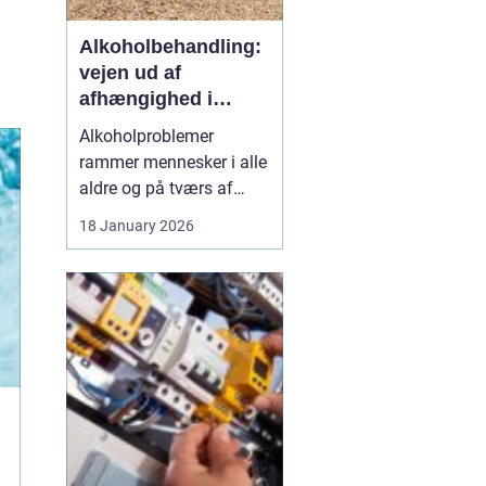
Alkoholbehandling:
vejen ud af
afhængighed i
trygge rammer
Alkoholproblemer
rammer mennesker i alle
aldre og på tværs af
sociale skel. For mange
18 January 2026
starter det med hygge,
afslapning eller en måde
at dæmpe uro og svære
følelser på. Langsomt
flytter alkoholen græns...