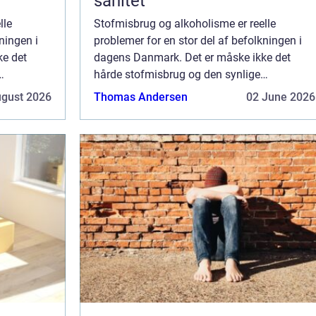
sanitet
lle
Stofmisbrug og alkoholisme er reelle
ningen i
problemer for en stor del af befolkningen i
ke det
dagens Danmark. Det er måske ikke det
hårde stofmisbrug og den synlige
der og
alkoholisme, som vi ser den på gader og
ugust 2026
Thomas Andersen
02 June 2026
stræder, som er det største...