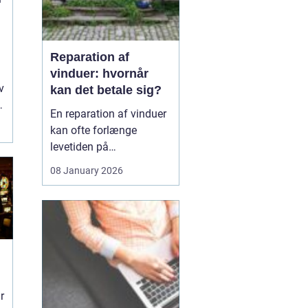
Reparation af
vinduer: hvornår
v
kan det betale sig?
En reparation af vinduer
kan ofte forlænge
levetiden på
eksisterende rammer og
08 January 2026
glas med mange år. For
mange husejere står
valget mellem at
reparere eller udskifte
hele vinduet, og
beslutningen har både
økonomiske,...
r