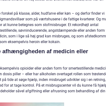
rskel på klasse, alder, hudfarve eller køn – og derfor finder vi
 rigmandsvillaer som på værtshusene i de fattige kvarterer. Og m
r at kunne betegnes som stofmisbruger. Et rekordhøjt antal
testillende, søvninducerende, angstdæmpende eller anden form 
medicin, som i lige så høj grad kan misbruges, og som afstedkomm
om eksempelvis heroin eller kokain.
e afhængigheden af medicin eller
eksempelvis opioider eller anden form for smertestillende medic
en dosis piller – eller har alkoholen overtaget rollen som trøstend
t på tide at søge hjælp, inden misbruget udvikler sig i en retning,
d for at tage kontrol. På et misbrugscenter vil du kunne få hjæl
 indeholder såvel afgiftning eller afrusning som behandling af din