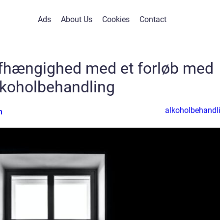
Ads
About Us
Cookies
Contact
afhængighed med et forløb med
lkoholbehandling
alkoholbehandl
n