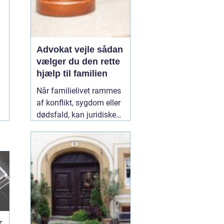
Advokat vejle sådan
vælger du den rette
hjælp til familien
Når familielivet rammes
af konflikt, sygdom eller
dødsfald, kan juridiske
spørgsmål hurtigt vokse
sig store. Mange oplever,
at de både skal håndtere
følelser og praktiske
problemer på én gang.
Her kan en erfaren
10
January 2026
r