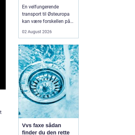
logistikken
En velfungerende
transport til Østeuropa
kan være forskellen på
en god forretning og
02 August 2026
dyre forsinkelser. Mange
danske virksomheder ser
mod Baltikum, Ukraine
og resten af regionen for
at finde nye kunder og
leverandører. Men v...
t
Vvs faxe sådan
finder du den rette