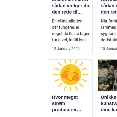
sådan vælger du
sådan 
den rette til
den ret
opgaven
til fami
En el-installation,
Når famil
der fungerer, er
rammes a
noget de fleste tager
sygdom e
for givet, indtil lyset
dødsfald
pludselig går, el...
juridisk
12 January 2026
10 Janua
hurtigt v
Hvor meget
Unikke
strøm
kunstvæ
producerer
dine k
solceller om
kage pr