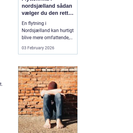
nordsjælland sådan
vælger du den rette
partner til din
En flytning i
flytning
Nordsjælland kan hurtigt
blive mere omfattende,
end man først tror. Der er
03 February 2026
nøgler, flyttekasser,
adgangsforhold,
parkering, møbler der
skal skilles ad, og
ejendele med
t.
affektionsværdi, som
helst skal komme sikkert
frem. Mange vælger
der...