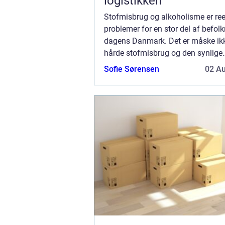
logistikken
Stofmisbrug og alkoholisme er ree
problemer for en stor del af befolk
dagens Danmark. Det er måske ik
hårde stofmisbrug og den synlige
alkoholisme, som vi ser den på ga
Sofie Sørensen
02 A
stræder, som er det største...