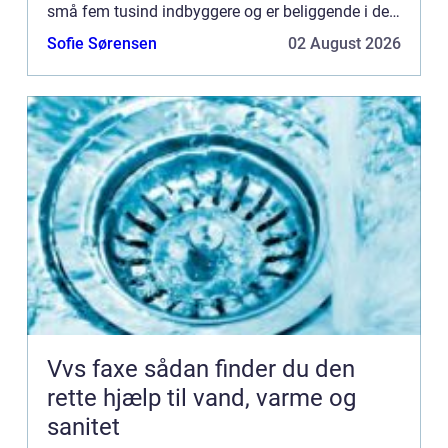
små fem tusind indbyggere og er beliggende i det
område som kaldes Syv Sogn. Byens klejne
Sofie Sørensen
02 August 2026
størrelse til tro...
Vvs faxe sådan finder du den
rette hjælp til vand, varme og
sanitet