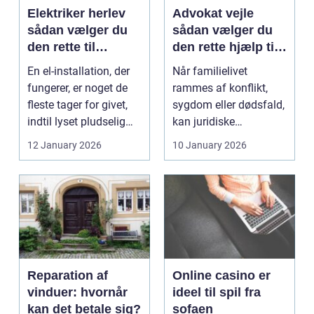
Elektriker herlev
Advokat vejle
sådan vælger du
sådan vælger du
den rette til
den rette hjælp til
opgaven
familien
En el-installation, der
Når familielivet
fungerer, er noget de
rammes af konflikt,
fleste tager for givet,
sygdom eller dødsfald,
indtil lyset pludselig
kan juridiske
går, el...
spørgsmål hurtigt
12 January 2026
10 January 2026
vokse si...
Reparation af
Online casino er
vinduer: hvornår
ideel til spil fra
kan det betale sig?
sofaen