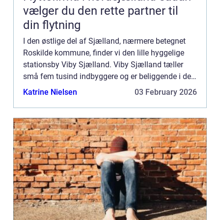
vælger du den rette partner til
din flytning
I den østlige del af Sjælland, nærmere betegnet
Roskilde kommune, finder vi den lille hyggelige
stationsby Viby Sjælland. Viby Sjælland tæller
små fem tusind indbyggere og er beliggende i det
område som kaldes Syv Sogn. Byens klejne
Katrine Nielsen
03 February 2026
størrelse til tro...