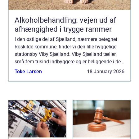
Alkoholbehandling: vejen ud af
afhængighed i trygge rammer
I den østlige del af Sjælland, nærmere betegnet
Roskilde kommune, finder vi den lille hyggelige
stationsby Viby Sjælland. Viby Sjælland tæller
små fem tusind indbyggere og er beliggende i det
område som kaldes Syv Sogn. Byens klejne
Toke Larsen
18 January 2026
størrelse til tro...