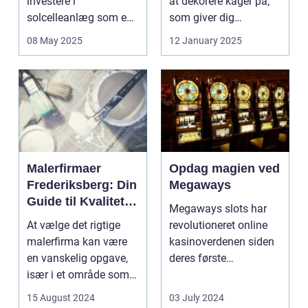
investere i
at dekorere kager på,
solcelleanlæg som en
som giver dig
bæred...
mulighed for ...
08 May 2025
12 January 2025
Malerfirmaer
Opdag magien ved
Frederiksberg: Din
Megaways
Guide til Kvalitet
Megaways slots har
og Service
At vælge det rigtige
revolutioneret online
malerfirma kan være
kasinoverdenen siden
en vanskelig opgave,
deres første
især i et område som
fremtræden. Disse
Frederiksberg, hv...
spillea...
15 August 2024
03 July 2024