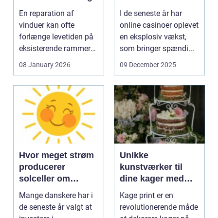
En reparation af
I de seneste år har
vinduer kan ofte
online casinoer oplevet
forlænge levetiden på
en eksplosiv vækst,
eksisterende rammer
som bringer spændi...
og glas med ...
08 January 2026
09 December 2025
Hvor meget strøm
Unikke
producerer
kunstværker til
solceller om
dine kager med
vinteren?
kage print
Mange danskere har i
Kage print er en
de seneste år valgt at
revolutionerende måde