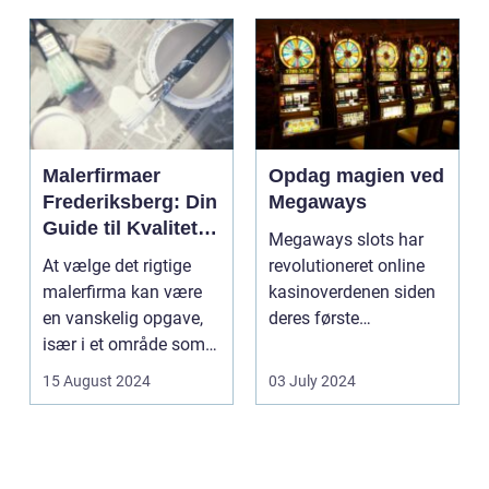
Malerfirmaer
Opdag magien ved
Frederiksberg: Din
Megaways
Guide til Kvalitet
Megaways slots har
og Service
At vælge det rigtige
revolutioneret online
malerfirma kan være
kasinoverdenen siden
en vanskelig opgave,
deres første
især i et område som
fremtræden. Disse
Frederiksberg, hv...
spillea...
15 August 2024
03 July 2024