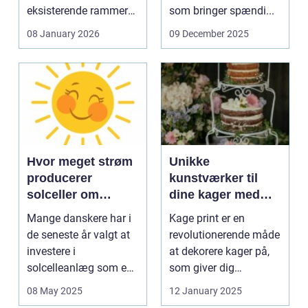
eksisterende rammer
som bringer spændi...
og glas med ...
08 January 2026
09 December 2025
Hvor meget strøm
Unikke
producerer
kunstværker til
solceller om
dine kager med
vinteren?
kage print
Mange danskere har i
Kage print er en
de seneste år valgt at
revolutionerende måde
investere i
at dekorere kager på,
solcelleanlæg som en
som giver dig
bæred...
mulighed for ...
08 May 2025
12 January 2025