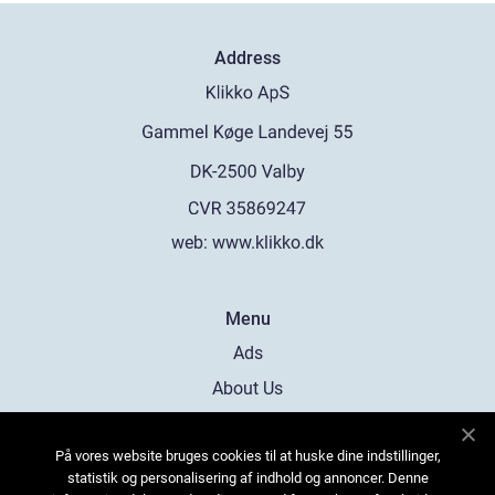
Address
web:
www.klikko.dk
Menu
Ads
About Us
Cookies
På vores website bruges cookies til at huske dine indstillinger,
Contact
statistik og personalisering af indhold og annoncer. Denne
Sitemap