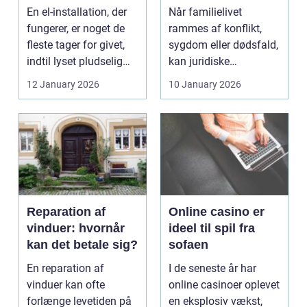
opgaven
familien
En el-installation, der
Når familielivet
fungerer, er noget de
rammes af konflikt,
fleste tager for givet,
sygdom eller dødsfald,
indtil lyset pludselig
kan juridiske
går, el...
spørgsmål hurtigt
12 January 2026
10 January 2026
vokse si...
Reparation af
Online casino er
vinduer: hvornår
ideel til spil fra
kan det betale sig?
sofaen
En reparation af
I de seneste år har
vinduer kan ofte
online casinoer oplevet
forlænge levetiden på
en eksplosiv vækst,