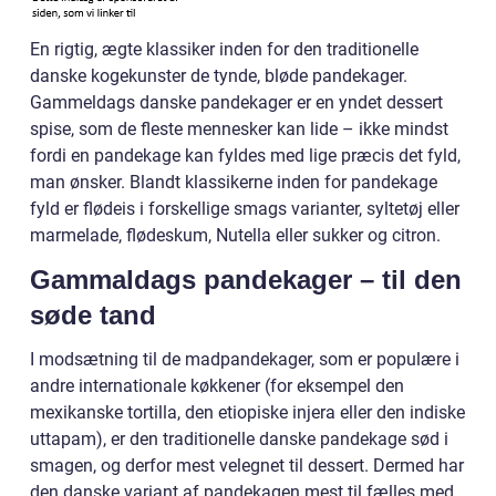
En rigtig, ægte klassiker inden for den traditionelle
danske kogekunster de tynde, bløde pandekager.
Gammeldags danske pandekager er en yndet dessert
spise, som de fleste mennesker kan lide – ikke mindst
fordi en pandekage kan fyldes med lige præcis det fyld,
man ønsker. Blandt klassikerne inden for pandekage
fyld er flødeis i forskellige smags varianter, syltetøj eller
marmelade, flødeskum, Nutella eller sukker og citron.
Gammaldags pandekager – til den
søde tand
I modsætning til de madpandekager, som er populære i
andre internationale køkkener (for eksempel den
mexikanske tortilla, den etiopiske injera eller den indiske
uttapam), er den traditionelle danske pandekage sød i
smagen, og derfor mest velegnet til dessert. Dermed har
den danske variant af pandekagen mest til fælles med