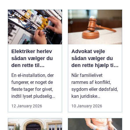
Elektriker herlev
Advokat vejle
sådan vælger du
sådan vælger du
den rette til
den rette hjælp til
opgaven
familien
En el-installation, der
Når familielivet
fungerer, er noget de
rammes af konflikt,
fleste tager for givet,
sygdom eller dødsfald,
indtil lyset pludselig
kan juridiske
går, el...
spørgsmål hurtigt
12 January 2026
10 January 2026
vokse si...