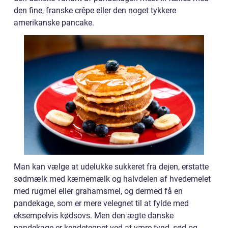
den fine, franske crêpe eller den noget tykkere
amerikanske pancake.
Man kan vælge at udelukke sukkeret fra dejen, erstatte
sødmælk med kærnemælk og halvdelen af hvedemelet
med rugmel eller grahamsmel, og dermed få en
pandekage, som er mere velegnet til at fylde med
eksempelvis kødsovs. Men den ægte danske
pandekage er kendetegnet ved at være tynd, sød og