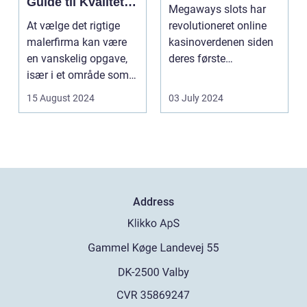
Guide til Kvalitet
Megaways slots har
og Service
At vælge det rigtige
revolutioneret online
malerfirma kan være
kasinoverdenen siden
en vanskelig opgave,
deres første
især i et område som
fremtræden. Disse
Frederiksberg, hv...
spillea...
15 August 2024
03 July 2024
Address