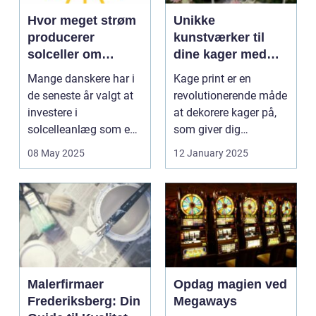
Hvor meget strøm
Unikke
producerer
kunstværker til
solceller om
dine kager med
vinteren?
kage print
Mange danskere har i
Kage print er en
de seneste år valgt at
revolutionerende måde
investere i
at dekorere kager på,
solcelleanlæg som en
som giver dig
bæred...
mulighed for ...
08 May 2025
12 January 2025
Malerfirmaer
Opdag magien ved
Frederiksberg: Din
Megaways