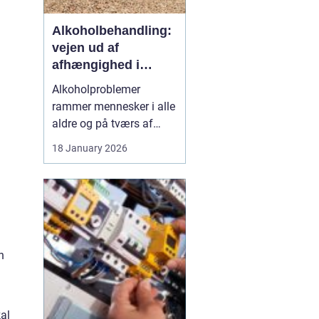
Alkoholbehandling:
vejen ud af
afhængighed i
trygge rammer
Alkoholproblemer
rammer mennesker i alle
aldre og på tværs af
sociale skel. For mange
18 January 2026
starter det med hygge,
afslapning eller en måde
at dæmpe uro og svære
følelser på. Langsomt
flytter alkoholen græns...
n
al