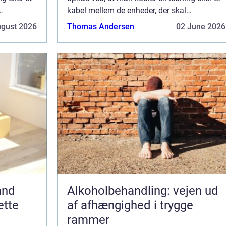
kabel mellem de enheder, der skal
kommunikere sammen. Trådløs
ugust 2026
Thomas Andersen
02 June 2026
 ny
kommunikation er bestemt ikke en ny
opfindelse, men de...
and
Alkoholbehandling: vejen ud
ette
af afhængighed i trygge
rammer