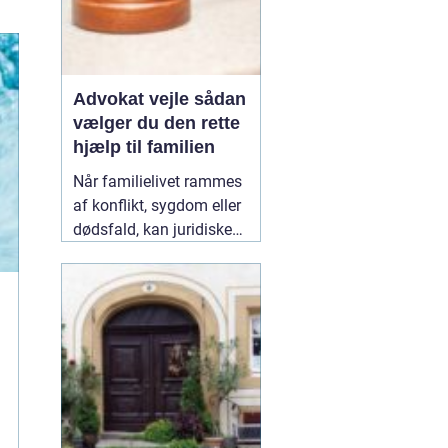
Advokat vejle sådan
vælger du den rette
hjælp til familien
Når familielivet rammes
af konflikt, sygdom eller
dødsfald, kan juridiske
spørgsmål hurtigt vokse
sig store. Mange oplever,
at de både skal håndtere
følelser og praktiske
problemer på én gang.
Her kan en erfaren
10
January 2026