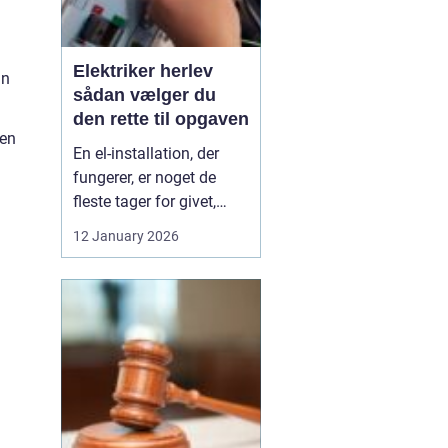
Elektriker herlev
an
sådan vælger du
den rette til opgaven
sen
En el-installation, der
fungerer, er noget de
fleste tager for givet,
indtil lyset pludselig går,
12 January 2026
eller en stikkontakt bliver
varm. Når el først giver
problemer, kan det
hurtigt blive både utrygt
og dyrt, hvis der ikke
reageres rigtigt. Derfor
giver ...