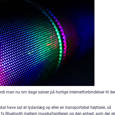
fordi man nu om dage satser på hurtige internetforbindelser til de
l have sat et lydanlæg op eller en transportabel højttaler, så
x Bluetooth mellem musikafspilleren og den enhed, som der sk