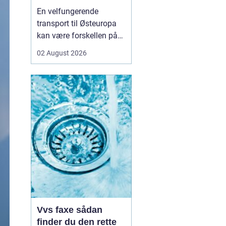
logistikken
En velfungerende
transport til Østeuropa
kan være forskellen på
en god forretning og
02 August 2026
dyre forsinkelser. Mange
danske virksomheder ser
mod Baltikum, Ukraine
og resten af regionen for
at finde nye kunder og
leverandører. Men v...
Vvs faxe sådan
finder du den rette