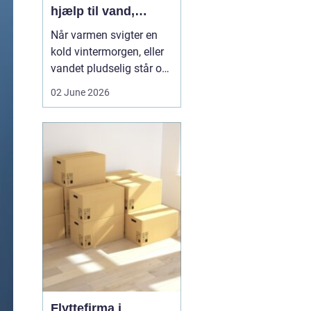
hjælp til vand,
varme og sanitet
Når varmen svigter en
kold vintermorgen, eller
vandet pludselig står op
af afløbet, har du brug
02 June 2026
for hjælp med det
samme. I Faxe og
omegn spiller VVS-
installatører en central
rolle i hverdagen, selv
om vi sjældent tænker
over det. Gennemgang
af varmea...
Flyttefirma i