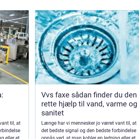
a:
Vvs faxe sådan finder du den
rette hjælp til vand, varme og
sanitet
nt til, at
Længe har vi mennesker jo været vant til, at
orbindelse
det bedste signal og den bedste forbindelse
g eller et
opnås ved, at man kobler en ledning eller et