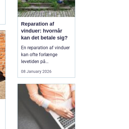
Reparation af
vinduer: hvornår
kan det betale sig?
En reparation af vinduer
kan ofte forlænge
levetiden på
eksisterende rammer og
08 January 2026
glas med mange år. For
mange husejere står
valget mellem at
reparere eller udskifte
hele vinduet, og
beslutningen har både
økonomiske,...