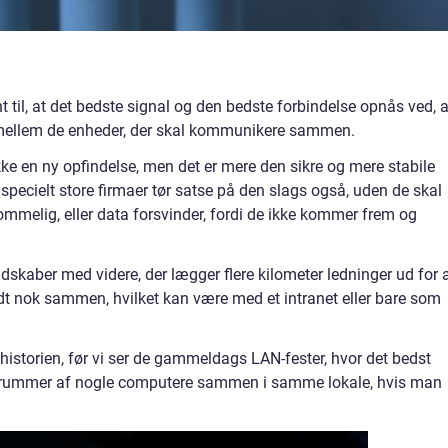
til, at det bedste signal og den bedste forbindelse opnås ved, a
l mellem de enheder, der skal kommunikere sammen.
e en ny opfindelse, men det er mere den sikre og mere stabile
r specielt store firmaer tør satse på den slags også, uden de skal
ommelig, eller data forsvinder, fordi de ikke kommer frem og
kaber med videre, der lægger flere kilometer ledninger ud for 
odt nok sammen, hvilket kan være med et intranet eller bare som
i historien, før vi ser de gammeldags LAN-fester, hvor det bedst
strummer af nogle computere sammen i samme lokale, hvis man