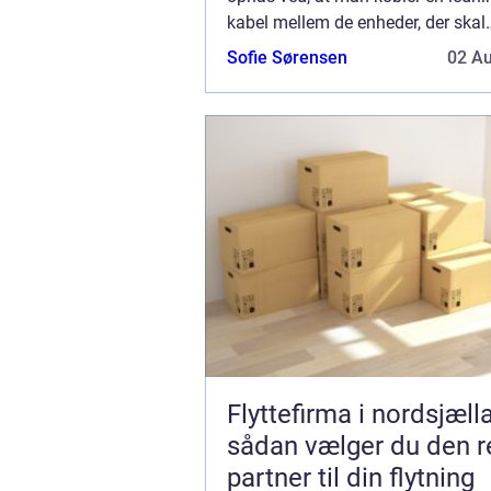
kabel mellem de enheder, der skal
kommunikere sammen. Trådløs
Sofie Sørensen
02 A
kommunikation er bestemt ikke en
opfindelse, men de...
Flyttefirma i nordsjæll
sådan vælger du den r
partner til din flytning