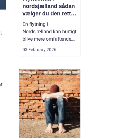
nordsjælland sådan
vælger du den rette
partner til din
En flytning i
flytning
Nordsjælland kan hurtigt
t
blive mere omfattende,
end man først tror. Der er
03 February 2026
nøgler, flyttekasser,
adgangsforhold,
parkering, møbler der
skal skilles ad, og
ejendele med
at
affektionsværdi, som
helst skal komme sikkert
frem. Mange vælger
der...