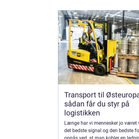
Transport til Østeurop
sådan får du styr på
logistikken
Længe har vi mennesker jo været va
det bedste signal og den bedste f
opnås ved, at man kobler en lednin