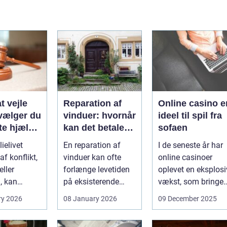
t vejle
Reparation af
Online casino e
vælger du
vinduer: hvornår
ideel til spil fra
te hjælp
kan det betale
sofaen
lien
sig?
ielivet
En reparation af
I de seneste år har
f konflikt,
vinduer kan ofte
online casinoer
ller
forlænge levetiden
oplevet en eksplosi
, kan
på eksisterende
vækst, som bringer
e spørgsmål
rammer og glas
spændi...
ry 2026
08 January 2026
09 December 2025
okse si...
med ...