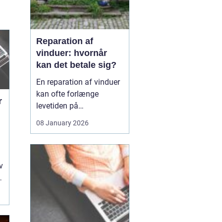
Reparation af
vinduer: hvornår
kan det betale sig?
En reparation af vinduer
kan ofte forlænge
r
levetiden på
eksisterende rammer og
08 January 2026
glas med mange år. For
mange husejere står
valget mellem at
reparere eller udskifte
v
hele vinduet, og
beslutningen har både
økonomiske,...