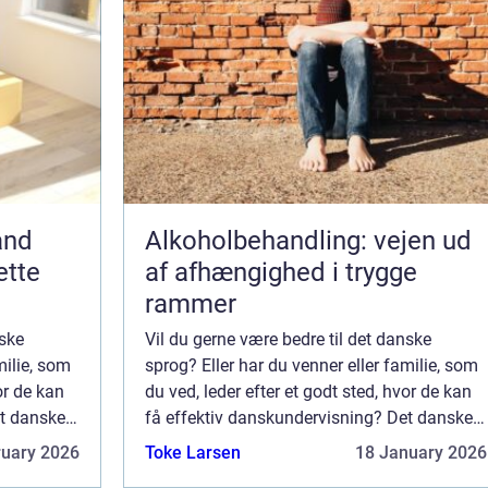
and
Alkoholbehandling: vejen ud
ette
af afhængighed i trygge
rammer
nske
Vil du gerne være bedre til det danske
milie, som
sprog? Eller har du venner eller familie, som
or de kan
du ved, leder efter et godt sted, hvor de kan
et danske
få effektiv danskundervisning? Det danske
lig
sprog er svært, og det kræver virkelig
ruary 2026
Toke Larsen
18 January 2026
e lær...
omfattende undervisning og dygtige lær...