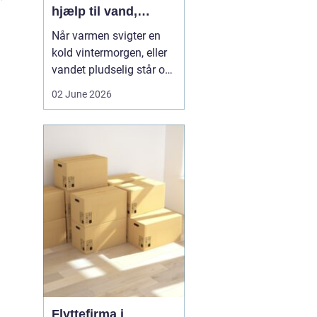
hjælp til vand,
varme og sanitet
Når varmen svigter en
kold vintermorgen, eller
vandet pludselig står op
af afløbet, har du brug
02 June 2026
for hjælp med det
samme. I Faxe og
omegn spiller VVS-
installatører en central
rolle i hverdagen, selv
om vi sjældent tænker
over det. Gennemgang
af varmea...
Flyttefirma i