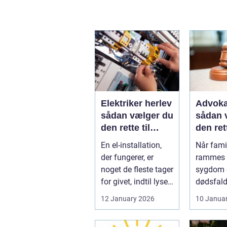
Elektriker herlev
Advoka
sådan vælger du
sådan 
den rette til
den ret
opgaven
til fami
En el-installation,
Når famil
der fungerer, er
rammes a
noget de fleste tager
sygdom e
for givet, indtil lyset
dødsfald
pludselig går, el...
juridisk
12 January 2026
10 Janua
hurtigt v