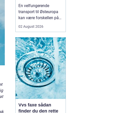
logistikken
En velfungerende
transport til Østeuropa
kan være forskellen på
en god forretning og
02 August 2026
dyre forsinkelser. Mange
danske virksomheder ser
mod Baltikum, Ukraine
og resten af regionen for
at finde nye kunder og
leverandører. Men v...
et
ig
at
Vvs faxe sådan
finder du den rette
sk