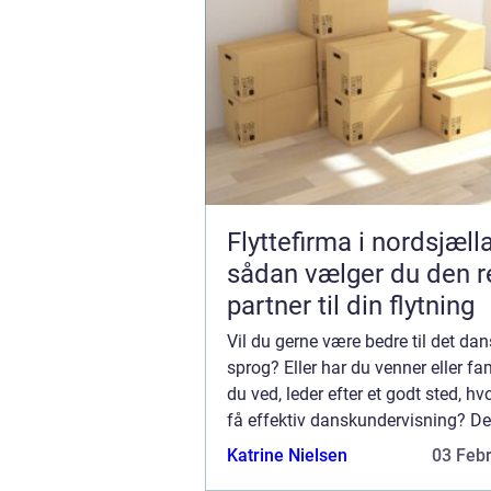
Flyttefirma i nordsjæll
sådan vælger du den r
partner til din flytning
Vil du gerne være bedre til det da
sprog? Eller har du venner eller fa
du ved, leder efter et godt sted, hv
få effektiv danskundervisning? D
sprog er svært, og det kræver virke
Katrine Nielsen
03 Feb
omfattende undervisning og dygtig