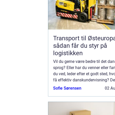
Transport til Østeurop
sådan får du styr på
logistikken
Vil du gerne være bedre til det da
sprog? Eller har du venner eller fa
du ved, leder efter et godt sted, hv
få effektiv danskundervisning? D
sprog er svært, og det kræver virke
Sofie Sørensen
02 A
omfattende undervisning og dygtig