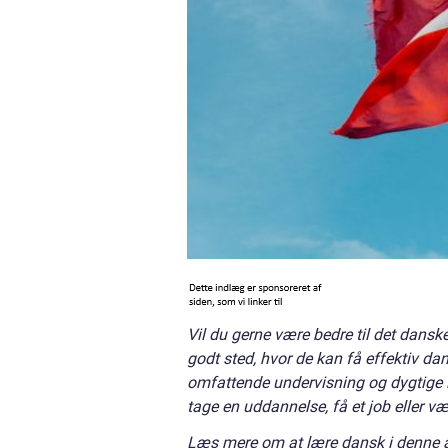
Vil du gerne være bedre til det danske
godt sted, hvor de kan få effektiv da
omfattende undervisning og dygtige 
tage en uddannelse, få et job eller 
Læs mere om at lære dansk i denne ar