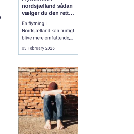
nordsjælland sådan
vælger du den rette
e
partner til din
En flytning i
flytning
Nordsjælland kan hurtigt
blive mere omfattende,
end man først tror. Der er
03 February 2026
nøgler, flyttekasser,
adgangsforhold,
parkering, møbler der
skal skilles ad, og
ejendele med
affektionsværdi, som
helst skal komme sikkert
frem. Mange vælger
der...