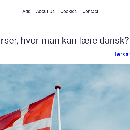
Ads
About Us
Cookies
Contact
urser, hvor man kan lære dansk?
lær da
n