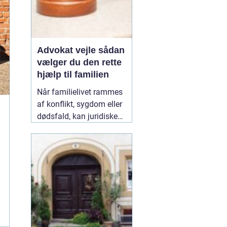
Advokat vejle sådan
vælger du den rette
hjælp til familien
Når familielivet rammes
af konflikt, sygdom eller
dødsfald, kan juridiske
spørgsmål hurtigt vokse
sig store. Mange oplever,
at de både skal håndtere
følelser og praktiske
problemer på én gang.
Her kan en erfaren
10
January 2026