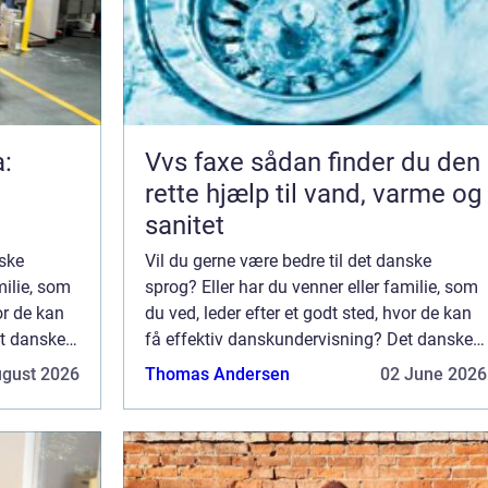
a:
Vvs faxe sådan finder du den
rette hjælp til vand, varme og
sanitet
nske
Vil du gerne være bedre til det danske
milie, som
sprog? Eller har du venner eller familie, som
or de kan
du ved, leder efter et godt sted, hvor de kan
et danske
få effektiv danskundervisning? Det danske
lig
sprog er svært, og det kræver virkelig
ugust 2026
Thomas Andersen
02 June 2026
e lær...
omfattende undervisning og dygtige lær...