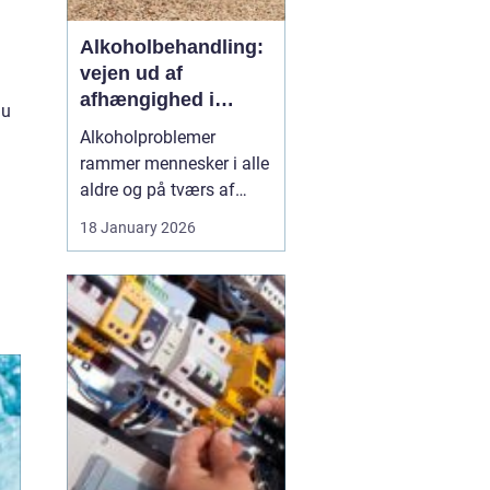
Alkoholbehandling:
vejen ud af
afhængighed i
Du
trygge rammer
Alkoholproblemer
rammer mennesker i alle
aldre og på tværs af
sociale skel. For mange
18 January 2026
starter det med hygge,
afslapning eller en måde
at dæmpe uro og svære
følelser på. Langsomt
flytter alkoholen græns...