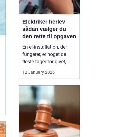
Elektriker herlev
sådan vælger du
den rette til opgaven
En el-installation, der
fungerer, er noget de
fleste tager for givet,
indtil lyset pludselig går,
12 January 2026
eller en stikkontakt bliver
varm. Når el først giver
problemer, kan det
hurtigt blive både utrygt
og dyrt, hvis der ikke
reageres rigtigt. Derfor
giver ...