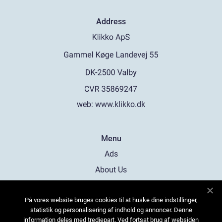
Address
web:
www.klikko.dk
Menu
Ads
About Us
Cookies
På vores website bruges cookies til at huske dine indstillinger,
Contact
statistik og personalisering af indhold og annoncer. Denne
Sitemap
information deles med tredjepart. Ved fortsat brug af websiden