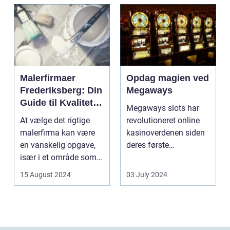
Malerfirmaer
Opdag magien ved
Frederiksberg: Din
Megaways
Guide til Kvalitet
Megaways slots har
og Service
At vælge det rigtige
revolutioneret online
malerfirma kan være
kasinoverdenen siden
en vanskelig opgave,
deres første
især i et område som
fremtræden. Disse
Frederiksberg, hv...
spillea...
15 August 2024
03 July 2024