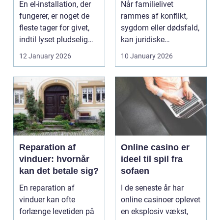
En el-installation, der
Når familielivet
fungerer, er noget de
rammes af konflikt,
fleste tager for givet,
sygdom eller dødsfald,
indtil lyset pludselig
kan juridiske
går, el...
spørgsmål hurtigt
12 January 2026
10 January 2026
vokse si...
Reparation af
Online casino er
vinduer: hvornår
ideel til spil fra
kan det betale sig?
sofaen
En reparation af
I de seneste år har
vinduer kan ofte
online casinoer oplevet
forlænge levetiden på
en eksplosiv vækst,