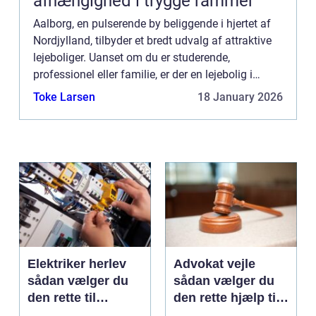
afhængighed i trygge rammer
Aalborg, en pulserende by beliggende i hjertet af
Nordjylland, tilbyder et bredt udvalg af attraktive
lejeboliger. Uanset om du er studerende,
professionel eller familie, er der en lejebolig i
Aalborg, der matcher dine behov og ønsker. I
Toke Larsen
18 January 2026
denne...
Elektriker herlev
Advokat vejle
sådan vælger du
sådan vælger du
den rette til
den rette hjælp til
opgaven
familien