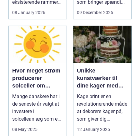
eksisterende rammer
som bringer spændi...
og glas med ...
08 January 2026
09 December 2025
Hvor meget strøm
Unikke
producerer
kunstværker til
solceller om
dine kager med
vinteren?
kage print
Mange danskere har i
Kage print er en
de seneste år valgt at
revolutionerende måde
investere i
at dekorere kager på,
solcelleanlæg som en
som giver dig
bæred...
mulighed for ...
08 May 2025
12 January 2025