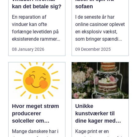
kan det betale sig?
sofaen
En reparation af
I de seneste år har
vinduer kan ofte
online casinoer oplevet
forlænge levetiden på
en eksplosiv vækst,
eksisterende rammer
som bringer spændi...
og glas med ...
08 January 2026
09 December 2025
Hvor meget strøm
Unikke
producerer
kunstværker til
solceller om
dine kager med
vinteren?
kage print
Mange danskere har i
Kage print er en