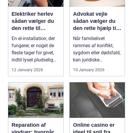
Elektriker herlev
Advokat vejle
sådan vælger du
sådan vælger du
den rette til
den rette hjælp til
opgaven
familien
En el-installation, der
Når familielivet
fungerer, er noget de
rammes af konflikt,
fleste tager for givet,
sygdom eller dødsfald,
indtil lyset pludselig
kan juridiske
går, el...
spørgsmål hurtigt
12 January 2026
10 January 2026
vokse si...
Reparation af
Online casino er
vinduer: hvornår
ideel til spil fra