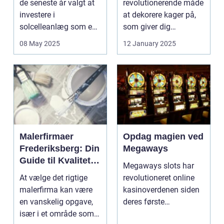
de seneste år valgt at
revolutionerende måde
investere i
at dekorere kager på,
solcelleanlæg som en
som giver dig
bæred...
mulighed for ...
08 May 2025
12 January 2025
Malerfirmaer
Opdag magien ved
Frederiksberg: Din
Megaways
Guide til Kvalitet
Megaways slots har
og Service
At vælge det rigtige
revolutioneret online
malerfirma kan være
kasinoverdenen siden
en vanskelig opgave,
deres første
især i et område som
fremtræden. Disse