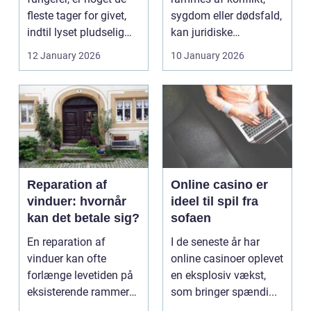
fleste tager for givet,
sygdom eller dødsfald,
indtil lyset pludselig
kan juridiske
går, el...
spørgsmål hurtigt
12 January 2026
10 January 2026
vokse si...
Reparation af
Online casino er
vinduer: hvornår
ideel til spil fra
kan det betale sig?
sofaen
En reparation af
I de seneste år har
vinduer kan ofte
online casinoer oplevet
forlænge levetiden på
en eksplosiv vækst,
eksisterende rammer
som bringer spændi...
og glas med ...