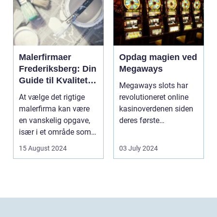
Malerfirmaer
Opdag magien ved
Frederiksberg: Din
Megaways
Guide til Kvalitet
Megaways slots har
og Service
At vælge det rigtige
revolutioneret online
malerfirma kan være
kasinoverdenen siden
en vanskelig opgave,
deres første
især i et område som
fremtræden. Disse
Frederiksberg, hv...
spillea...
15 August 2024
03 July 2024