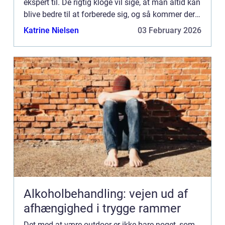
ekspert til. De rigtig kloge vil sige, at man altid kan
blive bedre til at forberede sig, og så kommer der
nye materialer til, som gør det lettere at kla...
Katrine Nielsen
03 February 2026
Alkoholbehandling: vejen ud af
afhængighed i trygge rammer
Det med at være outdoor er ikke bare noget, som