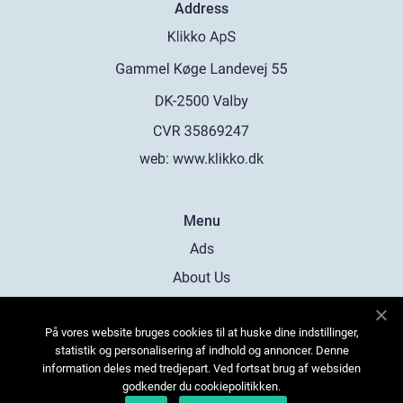
Address
web:
www.klikko.dk
Menu
Ads
About Us
Cookies
På vores website bruges cookies til at huske dine indstillinger,
Contact
statistik og personalisering af indhold og annoncer. Denne
Sitemap
information deles med tredjepart. Ved fortsat brug af websiden
godkender du cookiepolitikken.