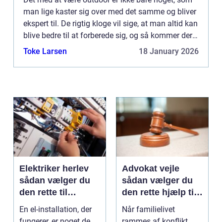
man lige kaster sig over med det samme og bliver
ekspert til. De rigtig kloge vil sige, at man altid kan
blive bedre til at forberede sig, og så kommer der
nye materialer til, som gør det lettere at kla...
Toke Larsen
18 January 2026
Elektriker herlev
Advokat vejle
sådan vælger du
sådan vælger du
den rette til
den rette hjælp til
opgaven
familien
En el-installation, der
Når familielivet
fungerer, er noget de
rammes af konflikt,