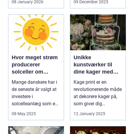
08 January 2026
09 December 2025
Hvor meget strøm
Unikke
producerer
kunstværker til
solceller om
dine kager med
vinteren?
kage print
Mange danskere har i
Kage print er en
de seneste år valgt at
revolutionerende måde
investere i
at dekorere kager på,
solcelleanlæg som en
som giver dig
bæred...
mulighed for ...
08 May 2025
12 January 2025