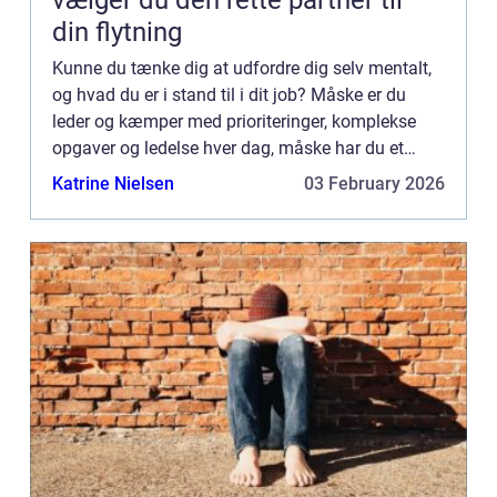
vælger du den rette partner til
din flytning
Kunne du tænke dig at udfordre dig selv mentalt,
og hvad du er i stand til i dit job? Måske er du
leder og kæmper med prioriteringer, komplekse
opgaver og ledelse hver dag, måske har du et
krævende job, eller du ønsker at blive dygtigere og
Katrine Nielsen
03 February 2026
få mere u...