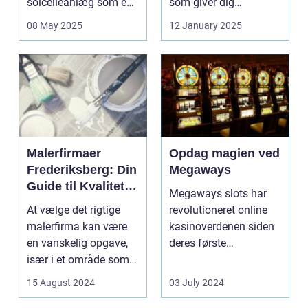
solcelleanlæg som en
som giver dig
bæred...
mulighed for ...
08 May 2025
12 January 2025
Malerfirmaer
Opdag magien ved
Frederiksberg: Din
Megaways
Guide til Kvalitet
Megaways slots har
og Service
At vælge det rigtige
revolutioneret online
malerfirma kan være
kasinoverdenen siden
en vanskelig opgave,
deres første
især i et område som
fremtræden. Disse
Frederiksberg, hv...
spillea...
15 August 2024
03 July 2024