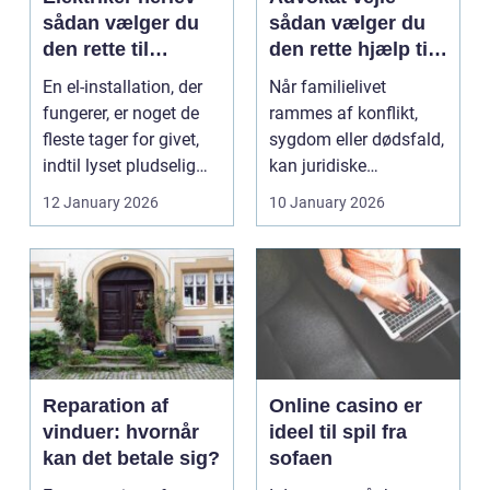
sådan vælger du
sådan vælger du
den rette til
den rette hjælp til
opgaven
familien
En el-installation, der
Når familielivet
fungerer, er noget de
rammes af konflikt,
fleste tager for givet,
sygdom eller dødsfald,
indtil lyset pludselig
kan juridiske
går, el...
spørgsmål hurtigt
12 January 2026
10 January 2026
vokse si...
Reparation af
Online casino er
vinduer: hvornår
ideel til spil fra
kan det betale sig?
sofaen