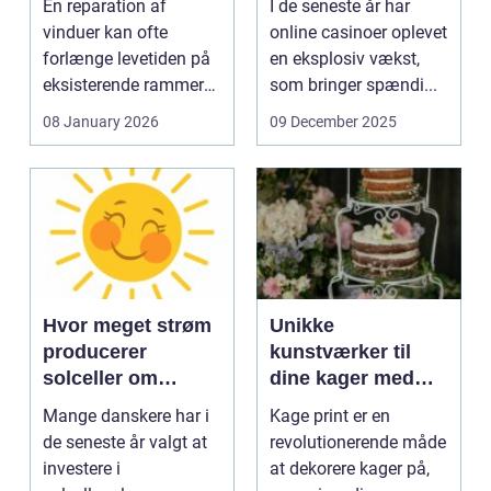
En reparation af
I de seneste år har
vinduer kan ofte
online casinoer oplevet
forlænge levetiden på
en eksplosiv vækst,
eksisterende rammer
som bringer spændi...
og glas med ...
08 January 2026
09 December 2025
Hvor meget strøm
Unikke
producerer
kunstværker til
solceller om
dine kager med
vinteren?
kage print
Mange danskere har i
Kage print er en
de seneste år valgt at
revolutionerende måde
investere i
at dekorere kager på,