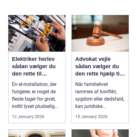
Elektriker herlev
Advokat vejle
sådan vælger du
sådan vælger du
den rette til
den rette hjælp til
opgaven
familien
En el-installation, der
Når familielivet
fungerer, er noget de
rammes af konflikt,
fleste tager for givet,
sygdom eller dødsfald,
indtil lyset pludselig
kan juridiske
går, el...
spørgsmål hurtigt
12 January 2026
10 January 2026
vokse si...