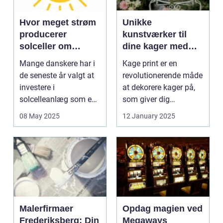
Hvor meget strøm
Unikke
producerer
kunstværker til
solceller om
dine kager med
vinteren?
kage print
Mange danskere har i
Kage print er en
de seneste år valgt at
revolutionerende måde
investere i
at dekorere kager på,
solcelleanlæg som en
som giver dig
bæred...
mulighed for ...
08 May 2025
12 January 2025
Malerfirmaer
Opdag magien ved
Frederiksberg: Din
Megaways