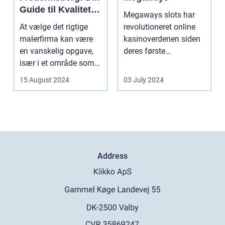
Guide til Kvalitet
Megaways slots har
og Service
At vælge det rigtige
revolutioneret online
malerfirma kan være
kasinoverdenen siden
en vanskelig opgave,
deres første
især i et område som
fremtræden. Disse
Frederiksberg, hv...
spillea...
15 August 2024
03 July 2024
Address