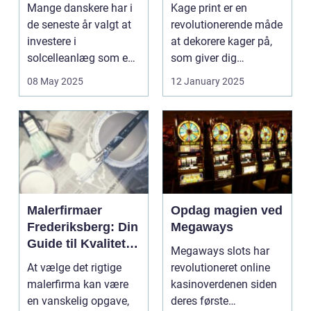
vinteren?
kage print
Mange danskere har i
Kage print er en
de seneste år valgt at
revolutionerende måde
investere i
at dekorere kager på,
solcelleanlæg som en
som giver dig
bæred...
mulighed for ...
08 May 2025
12 January 2025
Malerfirmaer
Opdag magien ved
Frederiksberg: Din
Megaways
Guide til Kvalitet
Megaways slots har
og Service
At vælge det rigtige
revolutioneret online
malerfirma kan være
kasinoverdenen siden
en vanskelig opgave,
deres første