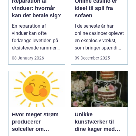
Reparation af
Online casino er
vinduer: hvornår
ideel til spil fra
kan det betale sig?
sofaen
En reparation af
I de seneste år har
vinduer kan ofte
online casinoer oplevet
forlænge levetiden på
en eksplosiv vækst,
eksisterende rammer
som bringer spændi...
og glas med ...
08 January 2026
09 December 2025
Hvor meget strøm
Unikke
producerer
kunstværker til
solceller om
dine kager med