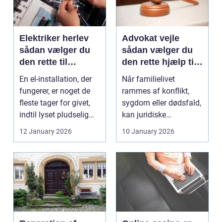
Elektriker herlev
Advokat vejle
sådan vælger du
sådan vælger du
den rette til
den rette hjælp til
opgaven
familien
En el-installation, der
Når familielivet
fungerer, er noget de
rammes af konflikt,
fleste tager for givet,
sygdom eller dødsfald,
indtil lyset pludselig
kan juridiske
går, el...
spørgsmål hurtigt
12 January 2026
10 January 2026
vokse si...