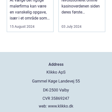
At vælge det rigtige
revolutioneret online
malerfirma kan være
kasinoverdenen siden
en vanskelig opgave,
deres første
især i et område som
fremtræden. Disse
Frederiksberg, hv...
spillea...
15 August 2024
03 July 2024
Address
web:
www.klikko.dk