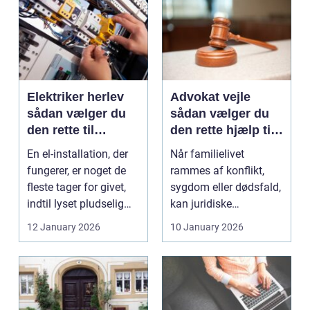
Elektriker herlev
Advokat vejle
sådan vælger du
sådan vælger du
den rette til
den rette hjælp til
opgaven
familien
En el-installation, der
Når familielivet
fungerer, er noget de
rammes af konflikt,
fleste tager for givet,
sygdom eller dødsfald,
indtil lyset pludselig
kan juridiske
går, el...
spørgsmål hurtigt
12 January 2026
10 January 2026
vokse si...