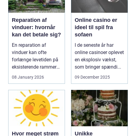
Reparation af
Online casino er
vinduer: hvornår
ideel til spil fra
kan det betale sig?
sofaen
En reparation af
I de seneste år har
vinduer kan ofte
online casinoer oplevet
forlænge levetiden på
en eksplosiv vækst,
eksisterende rammer
som bringer spændi...
og glas med ...
08 January 2026
09 December 2025
Hvor meget strøm
Unikke