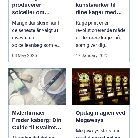
producerer
kunstværker til
solceller om
dine kager med
vinteren?
kage print
Mange danskere har i
Kage print er en
de seneste år valgt at
revolutionerende måde
investere i
at dekorere kager på,
solcelleanlæg som en
som giver dig
bæred...
mulighed for ...
08 May 2025
12 January 2025
Malerfirmaer
Opdag magien ved
Frederiksberg: Din
Megaways
Guide til Kvalitet
Megaways slots har
og Service