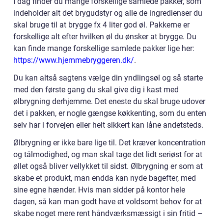
I dag finder du mange forskellige samlede pakker, som
indeholder alt det brygudstyr og alle de ingredienser du
skal bruge til at brygge fx 4 liter god øl. Pakkerne er
forskellige alt efter hvilken øl du ønsker at brygge. Du
kan finde mange forskellige samlede pakker lige her:
https://www.hjemmebryggeren.dk/
.
Du kan altså sagtens vælge din yndlingsøl og så starte
med den første gang du skal give dig i kast med
ølbrygning derhjemme. Det eneste du skal bruge udover
det i pakken, er nogle gængse køkkenting, som du enten
selv har i forvejen eller helt sikkert kan låne andetsteds.
Ølbrygning er ikke bare lige til. Det kræver koncentration
og tålmodighed, og man skal tage det lidt seriøst for at
øllet også bliver vellykket til sidst. Ølbrygning er som at
skabe et produkt, man endda kan nyde bagefter, med
sine egne hænder. Hvis man sidder på kontor hele
dagen, så kan man godt have et voldsomt behov for at
skabe noget mere rent håndværksmæssigt i sin fritid –