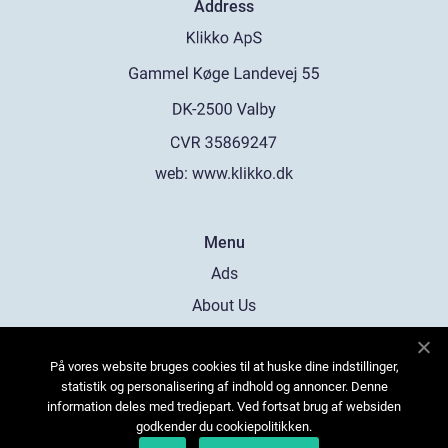
Address
web:
www.klikko.dk
Menu
Ads
About Us
Cookies
På vores website bruges cookies til at huske dine indstillinger,
Contact
statistik og personalisering af indhold og annoncer. Denne
Sitemap
information deles med tredjepart. Ved fortsat brug af websiden
godkender du cookiepolitikken.