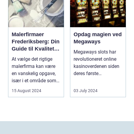
Malerfirmaer
Opdag magien ved
Frederiksberg: Din
Megaways
Guide til Kvalitet
Megaways slots har
og Service
At vælge det rigtige
revolutioneret online
malerfirma kan være
kasinoverdenen siden
en vanskelig opgave,
deres første
især i et område som
fremtræden. Disse
Frederiksberg, hv...
spillea...
15 August 2024
03 July 2024