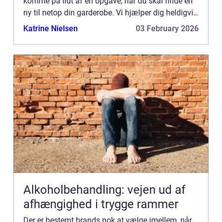
komme på lidt af en opgave, når du skal finde en
ny til netop din garderobe. Vi hjælper dig heldigvis
også p&ari...
Katrine Nielsen
03 February 2026
Alkoholbehandling: vejen ud af
afhængighed i trygge rammer
Der er bestemt brands nok at vælge imellem, når