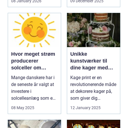
08 January 2026
09 December 2025
Hvor meget strøm
Unikke
producerer
kunstværker til
solceller om
dine kager med
vinteren?
kage print
Mange danskere har i
Kage print er en
de seneste år valgt at
revolutionerende måde
investere i
at dekorere kager på,
solcelleanlæg som en
som giver dig
bæred...
mulighed for ...
08 May 2025
12 January 2025