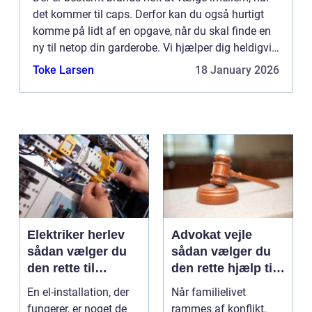
det kommer til caps. Derfor kan du også hurtigt
komme på lidt af en opgave, når du skal finde en
ny til netop din garderobe. Vi hjælper dig heldigvis
også p&ari...
Toke Larsen
18 January 2026
Elektriker herlev
Advokat vejle
sådan vælger du
sådan vælger du
den rette til
den rette hjælp til
opgaven
familien
En el-installation, der
Når familielivet
fungerer, er noget de
rammes af konflikt,