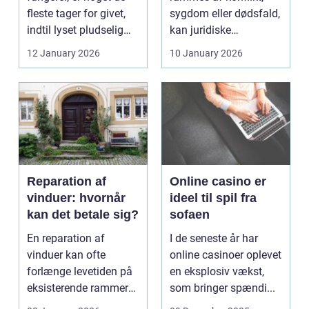
fleste tager for givet,
sygdom eller dødsfald,
indtil lyset pludselig
kan juridiske
går, el...
spørgsmål hurtigt
12 January 2026
10 January 2026
vokse si...
Reparation af
Online casino er
vinduer: hvornår
ideel til spil fra
kan det betale sig?
sofaen
En reparation af
I de seneste år har
vinduer kan ofte
online casinoer oplevet
forlænge levetiden på
en eksplosiv vækst,
eksisterende rammer
som bringer spændi...
og glas med ...