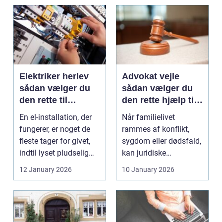
Elektriker herlev
Advokat vejle
sådan vælger du
sådan vælger du
den rette til
den rette hjælp til
opgaven
familien
En el-installation, der
Når familielivet
fungerer, er noget de
rammes af konflikt,
fleste tager for givet,
sygdom eller dødsfald,
indtil lyset pludselig
kan juridiske
går, el...
spørgsmål hurtigt
12 January 2026
10 January 2026
vokse si...