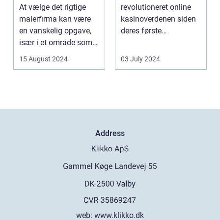
og Service
At vælge det rigtige
revolutioneret online
malerfirma kan være
kasinoverdenen siden
en vanskelig opgave,
deres første
især i et område som
fremtræden. Disse
Frederiksberg, hv...
spillea...
15 August 2024
03 July 2024
Address
web:
www.klikko.dk