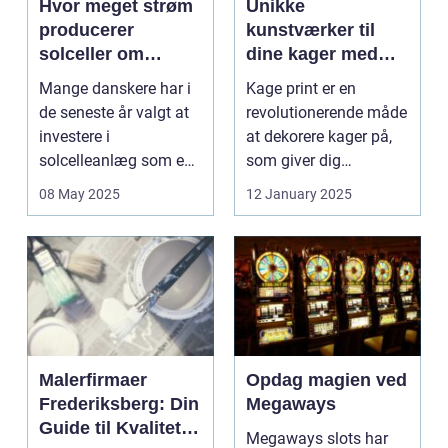
Hvor meget strøm
Unikke
producerer
kunstværker til
solceller om
dine kager med
vinteren?
kage print
Mange danskere har i
Kage print er en
de seneste år valgt at
revolutionerende måde
investere i
at dekorere kager på,
solcelleanlæg som en
som giver dig
bæred...
mulighed for ...
08 May 2025
12 January 2025
Malerfirmaer
Opdag magien ved
Frederiksberg: Din
Megaways
Guide til Kvalitet
Megaways slots har