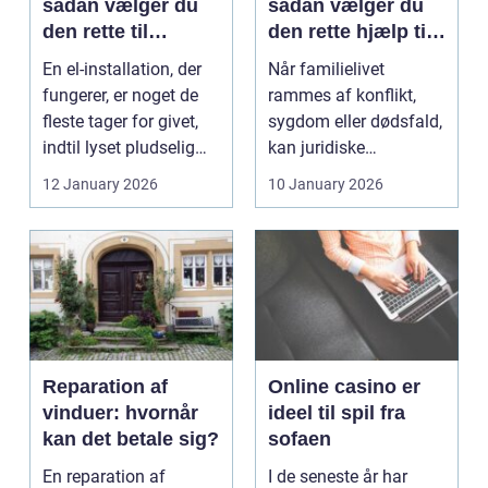
sådan vælger du
sådan vælger du
den rette til
den rette hjælp til
opgaven
familien
En el-installation, der
Når familielivet
fungerer, er noget de
rammes af konflikt,
fleste tager for givet,
sygdom eller dødsfald,
indtil lyset pludselig
kan juridiske
går, el...
spørgsmål hurtigt
12 January 2026
10 January 2026
vokse si...
Reparation af
Online casino er
vinduer: hvornår
ideel til spil fra
kan det betale sig?
sofaen
En reparation af
I de seneste år har