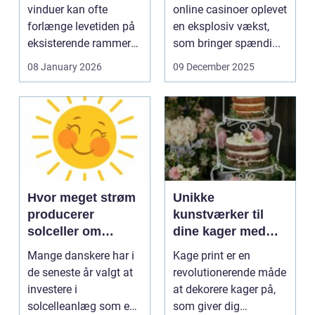
vinduer kan ofte
online casinoer oplevet
forlænge levetiden på
en eksplosiv vækst,
eksisterende rammer
som bringer spændi...
og glas med ...
08 January 2026
09 December 2025
Hvor meget strøm
Unikke
producerer
kunstværker til
solceller om
dine kager med
vinteren?
kage print
Mange danskere har i
Kage print er en
de seneste år valgt at
revolutionerende måde
investere i
at dekorere kager på,
solcelleanlæg som en
som giver dig