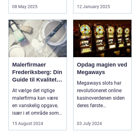
bæred...
mulighed for ...
08 May 2025
12 January 2025
Malerfirmaer
Opdag magien ved
Frederiksberg: Din
Megaways
Guide til Kvalitet
Megaways slots har
og Service
At vælge det rigtige
revolutioneret online
malerfirma kan være
kasinoverdenen siden
en vanskelig opgave,
deres første
især i et område som
fremtræden. Disse
Frederiksberg, hv...
spillea...
15 August 2024
03 July 2024