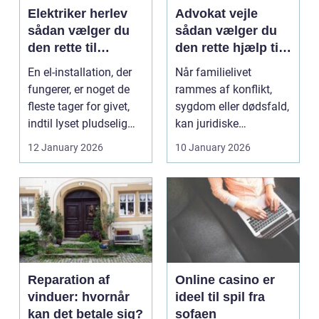
Elektriker herlev
Advokat vejle
sådan vælger du
sådan vælger du
den rette til
den rette hjælp til
opgaven
familien
En el-installation, der
Når familielivet
fungerer, er noget de
rammes af konflikt,
fleste tager for givet,
sygdom eller dødsfald,
indtil lyset pludselig
kan juridiske
går, el...
spørgsmål hurtigt
12 January 2026
10 January 2026
vokse si...
Reparation af
Online casino er
vinduer: hvornår
ideel til spil fra
kan det betale sig?
sofaen