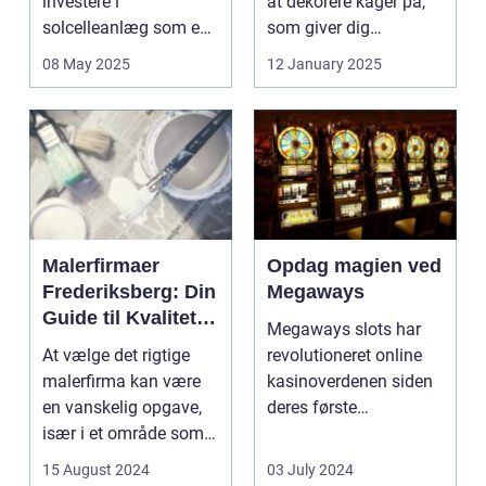
investere i
at dekorere kager på,
solcelleanlæg som en
som giver dig
bæred...
mulighed for ...
08 May 2025
12 January 2025
Malerfirmaer
Opdag magien ved
Frederiksberg: Din
Megaways
Guide til Kvalitet
Megaways slots har
og Service
At vælge det rigtige
revolutioneret online
malerfirma kan være
kasinoverdenen siden
en vanskelig opgave,
deres første
især i et område som
fremtræden. Disse
Frederiksberg, hv...
spillea...
15 August 2024
03 July 2024