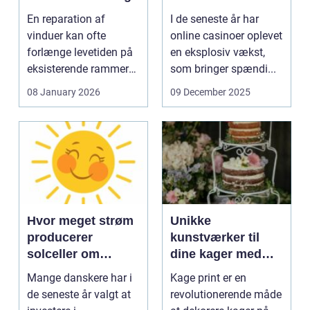
En reparation af
I de seneste år har
vinduer kan ofte
online casinoer oplevet
forlænge levetiden på
en eksplosiv vækst,
eksisterende rammer
som bringer spændi...
og glas med ...
08 January 2026
09 December 2025
Hvor meget strøm
Unikke
producerer
kunstværker til
solceller om
dine kager med
vinteren?
kage print
Mange danskere har i
Kage print er en
de seneste år valgt at
revolutionerende måde