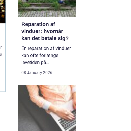
Reparation af
vinduer: hvornår
kan det betale sig?
r
En reparation af vinduer
ne
kan ofte forlænge
levetiden på
eksisterende rammer og
08 January 2026
glas med mange år. For
mange husejere står
valget mellem at
reparere eller udskifte
hele vinduet, og
beslutningen har både
økonomiske,...