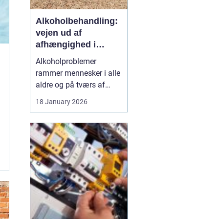
Alkoholbehandling:
vejen ud af
afhængighed i
trygge rammer
Alkoholproblemer
rammer mennesker i alle
aldre og på tværs af
sociale skel. For mange
18 January 2026
starter det med hygge,
afslapning eller en måde
at dæmpe uro og svære
følelser på. Langsomt
flytter alkoholen græns...