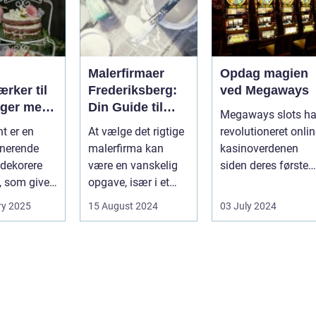
Malerfirmaer
Opdag magien
rker til
Frederiksberg:
ved Megaways
ager med
Din Guide til
Megaways slots ha
int
Kvalitet og
t er en
At vælge det rigtige
revolutioneret onli
Service
onerende
malerfirma kan
kasinoverdenen
dekorere
være en vanskelig
siden deres første
, som giver
opgave, især i et
fremtræden. Disse
hed for ...
område som
spillea...
ry 2025
15 August 2024
03 July 2024
Frederiksberg, hv...