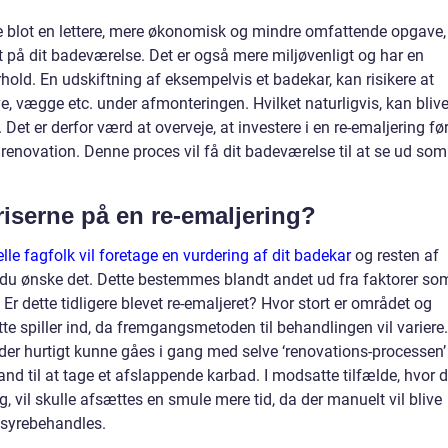
kke blot en lettere, mere økonomisk og mindre omfattende opgave,
t på dit badeværelse. Det er også mere miljøvenligt og har en
orhold. En udskiftning af eksempelvis et badekar, kan risikere at
, vægge etc. under afmonteringen. Hvilket naturligvis, kan blive 
e. Det er derfor værd at overveje, at investere i en re-emaljering før
e renovation. Denne proces vil få dit badeværelse til at se ud som
serne på en re-emaljering?
lle fagfolk vil foretage en vurdering af dit badekar
og resten af
e du ønske det. Dette bestemmes blandt andet ud fra faktorer so
 Er dette tidligere blevet re-emaljeret? Hvor stort er området og
te spiller ind, da fremgangsmetoden til behandlingen vil variere.
vil der hurtigt kunne gåes i gang med selve ‘renovations-processen’
tand til at tage et afslappende karbad. I modsatte tilfælde, hvor d
ng, vil skulle afsættes en smule mere tid, da der manuelt vil blive
l syrebehandles.