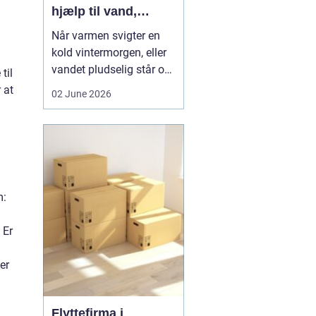
hjælp til vand,
varme og sanitet
Når varmen svigter en
kold vintermorgen, eller
vandet pludselig står op
til
af afløbet, har du brug
 at
02 June 2026
for hjælp med det
samme. I Faxe og
omegn spiller VVS-
installatører en central
rolle i hverdagen, selv
om vi sjældent tænker
m:
over det. Gennemgang
af varmea...
 Er
er
Flyttefirma i