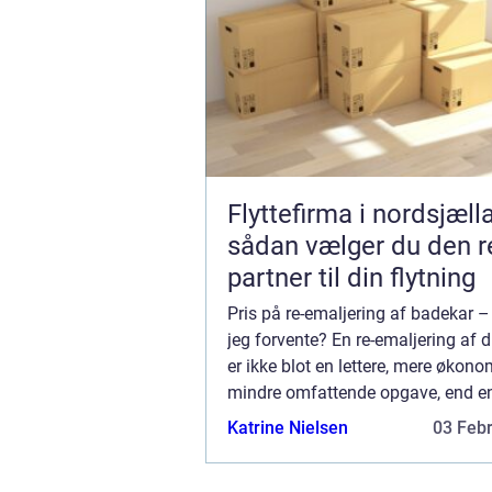
Flyttefirma i nordsjæll
sådan vælger du den r
partner til din flytning
Pris på re-emaljering af badekar 
jeg forvente? En re-emaljering af 
er ikke blot en lettere, mere økon
mindre omfattende opgave, end e
udskiftning af selve inventaret på 
Katrine Nielsen
03 Feb
badeværelse. D...