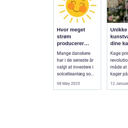
Hvor meget
Unikke
strøm
kunstvæ
producerer
dine k
solceller om
kage pr
Mange danskere
Kage prin
vinteren?
har i de seneste år
revoluti
valgt at investere i
måde at 
solcelleanlæg som
kager på
en bæred...
dig mulig
08 May 2025
12 Janua