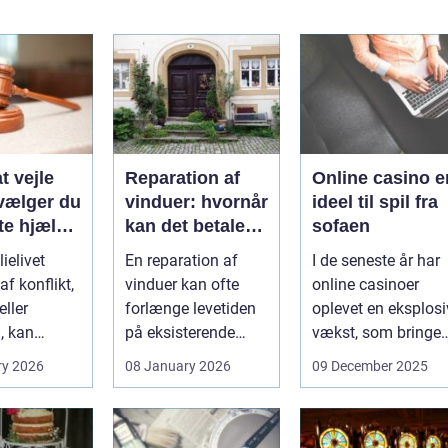
t vejle
Reparation af
Online casino e
vælger du
vinduer: hvornår
ideel til spil fra
te hjælp
kan det betale
sofaen
lien
sig?
ielivet
En reparation af
I de seneste år har
f konflikt,
vinduer kan ofte
online casinoer
ller
forlænge levetiden
oplevet en eksplosi
, kan
på eksisterende
vækst, som bringer
e spørgsmål
rammer og glas
spændi...
ry 2026
08 January 2026
09 December 2025
okse si...
med ...