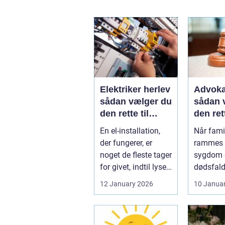
Elektriker herlev
Advoka
sådan vælger du
sådan 
den rette til
den ret
opgaven
til fami
En el-installation,
Når famil
der fungerer, er
rammes a
noget de fleste tager
sygdom e
for givet, indtil lyset
dødsfald
pludselig går, el...
juridisk
12 January 2026
10 Janua
hurtigt v