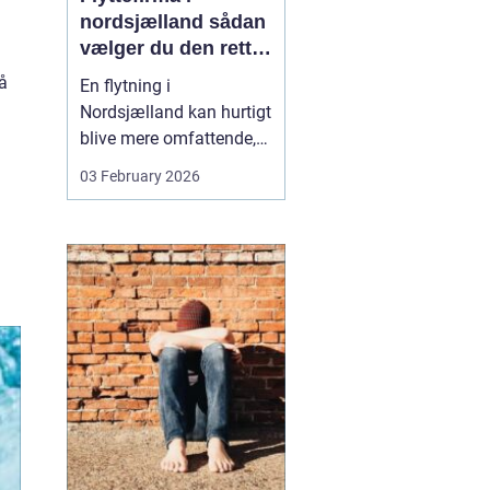
nordsjælland sådan
vælger du den rette
partner til din
å
En flytning i
flytning
Nordsjælland kan hurtigt
blive mere omfattende,
end man først tror. Der er
03 February 2026
nøgler, flyttekasser,
adgangsforhold,
parkering, møbler der
skal skilles ad, og
ejendele med
affektionsværdi, som
helst skal komme sikkert
frem. Mange vælger
der...