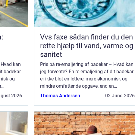
a:
Vvs faxe sådan finder du den
rette hjælp til vand, varme og
sanitet
– Hvad kan
Pris på re-emaljering af badekar – Hvad kan
dit badekar
jeg forvente? En re-emaljering af dit badekar
omisk og
er ikke blot en lettere, mere økonomisk og
n
mindre omfattende opgave, end en
dit
udskiftning af selve inventaret på dit
ugust 2026
Thomas Andersen
02 June 2026
badeværelse. D...