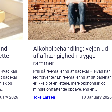
and
Alkoholbehandling: vejen ud
ette
af afhængighed i trygge
rammer
– Hvad kan
Pris på re-emaljering af badekar – Hvad kan
dit badekar
jeg forvente? En re-emaljering af dit badekar
omisk og
er ikke blot en lettere, mere økonomisk og
n
mindre omfattende opgave, end en
dit
udskiftning af selve inventaret på dit
ruary 2026
Toke Larsen
18 January 2026
badeværelse. D...