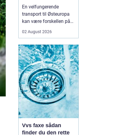
logistikken
En velfungerende
transport til Østeuropa
kan være forskellen på
en god forretning og
02 August 2026
dyre forsinkelser. Mange
danske virksomheder ser
mod Baltikum, Ukraine
og resten af regionen for
at finde nye kunder og
leverandører. Men v...
Vvs faxe sådan
finder du den rette