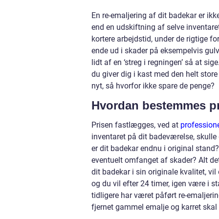
En re-emaljering af dit badekar er i
end en udskiftning af selve inventare
kortere arbejdstid, under de rigtige f
ende ud i skader på eksempelvis gulve
lidt af en ‘streg i regningen’ så at sig
du giver dig i kast med den helt stor
nyt, så hvorfor ikke spare de penge?
Hvordan bestemmes pri
Prisen fastlægges, ved at
professione
inventaret på dit badeværelse, skull
er dit badekar endnu i original stand?
eventuelt omfanget af skader? Alt det
dit badekar i sin originale kvalitet, 
og du vil efter 24 timer, igen være i s
tidligere har været påført re-emaljeri
fjernet gammel emalje og karret ska