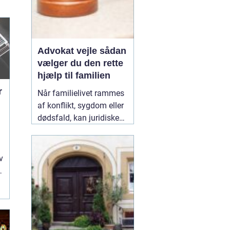
Advokat vejle sådan
vælger du den rette
hjælp til familien
r
Når familielivet rammes
af konflikt, sygdom eller
dødsfald, kan juridiske
spørgsmål hurtigt vokse
sig store. Mange oplever,
at de både skal håndtere
v
følelser og praktiske
problemer på én gang.
Her kan en erfaren
10
January 2026