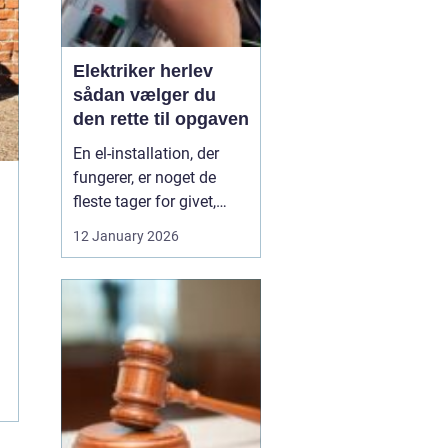
Elektriker herlev
sådan vælger du
den rette til opgaven
En el-installation, der
fungerer, er noget de
fleste tager for givet,
indtil lyset pludselig går,
12 January 2026
eller en stikkontakt bliver
varm. Når el først giver
problemer, kan det
hurtigt blive både utrygt
og dyrt, hvis der ikke
reageres rigtigt. Derfor
giver ...