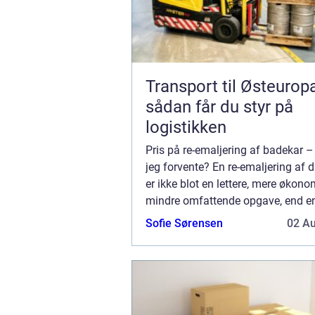
Transport til Østeurop
sådan får du styr på
logistikken
Pris på re-emaljering af badekar 
jeg forvente? En re-emaljering af 
er ikke blot en lettere, mere økon
mindre omfattende opgave, end e
udskiftning af selve inventaret på 
Sofie Sørensen
02 A
badeværelse. D...