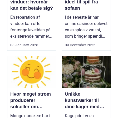
vinduer: hvornår
ideel til spil fra
kan det betale sig?
sofaen
En reparation af
I de seneste år har
vinduer kan ofte
online casinoer oplevet
forlænge levetiden på
en eksplosiv vækst,
eksisterende rammer
som bringer spændi...
og glas med ...
08 January 2026
09 December 2025
Hvor meget strøm
Unikke
producerer
kunstværker til
solceller om
dine kager med
vinteren?
kage print
Mange danskere har i
Kage print er en