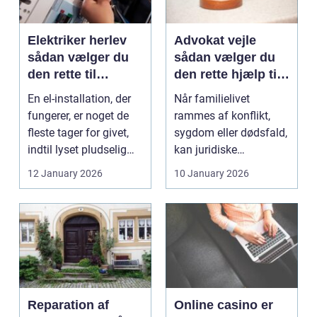
Elektriker herlev
Advokat vejle
sådan vælger du
sådan vælger du
den rette til
den rette hjælp til
opgaven
familien
En el-installation, der
Når familielivet
fungerer, er noget de
rammes af konflikt,
fleste tager for givet,
sygdom eller dødsfald,
indtil lyset pludselig
kan juridiske
går, el...
spørgsmål hurtigt
12 January 2026
10 January 2026
vokse si...
Reparation af
Online casino er