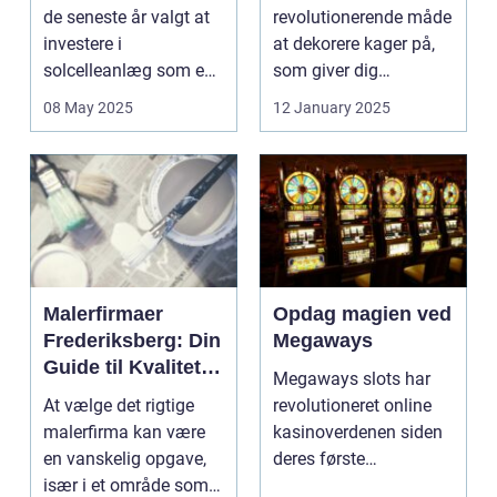
de seneste år valgt at
revolutionerende måde
investere i
at dekorere kager på,
solcelleanlæg som en
som giver dig
bæred...
mulighed for ...
08 May 2025
12 January 2025
Malerfirmaer
Opdag magien ved
Frederiksberg: Din
Megaways
Guide til Kvalitet
Megaways slots har
og Service
At vælge det rigtige
revolutioneret online
malerfirma kan være
kasinoverdenen siden
en vanskelig opgave,
deres første
især i et område som
fremtræden. Disse