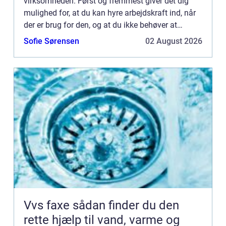
virksomheden. Først og fremmest giver det dig
mulighed for, at du kan hyre arbejdskraft ind, når
der er brug for den, og at du ikke behøver at
afskedige folk, når der ikke længere er lige så
Sofie Sørensen
02 August 2026
meget a...
Vvs faxe sådan finder du den
rette hjælp til vand, varme og