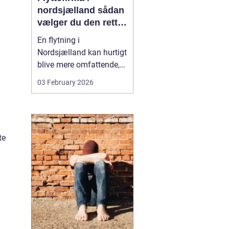
nordsjælland sådan
vælger du den rette
partner til din
En flytning i
flytning
Nordsjælland kan hurtigt
blive mere omfattende,
end man først tror. Der er
03 February 2026
nøgler, flyttekasser,
adgangsforhold,
parkering, møbler der
skal skilles ad, og
te
ejendele med
affektionsværdi, som
helst skal komme sikkert
frem. Mange vælger
der...