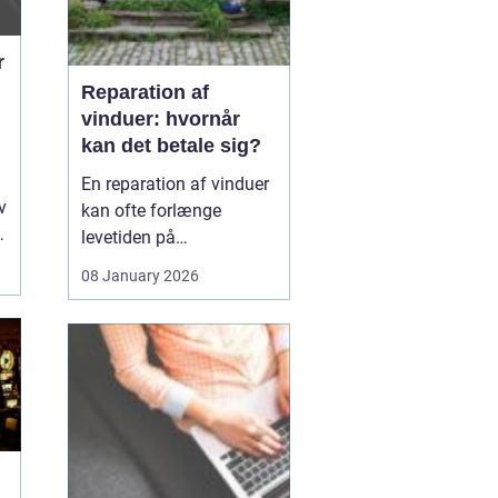
r
Reparation af
vinduer: hvornår
kan det betale sig?
En reparation af vinduer
v
kan ofte forlænge
levetiden på
eksisterende rammer og
08 January 2026
glas med mange år. For
mange husejere står
valget mellem at
reparere eller udskifte
hele vinduet, og
beslutningen har både
økonomiske,...