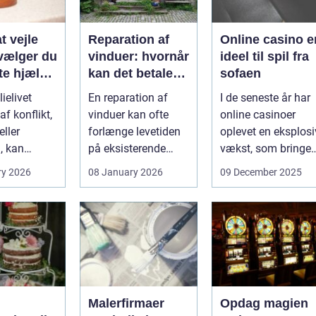
t vejle
Reparation af
Online casino e
vælger du
vinduer: hvornår
ideel til spil fra
te hjælp
kan det betale
sofaen
lien
sig?
ielivet
En reparation af
I de seneste år har
f konflikt,
vinduer kan ofte
online casinoer
ller
forlænge levetiden
oplevet en eksplosi
, kan
på eksisterende
vækst, som bringer
e spørgsmål
rammer og glas
spændi...
ry 2026
08 January 2026
09 December 2025
okse si...
med ...
Malerfirmaer
Opdag magien