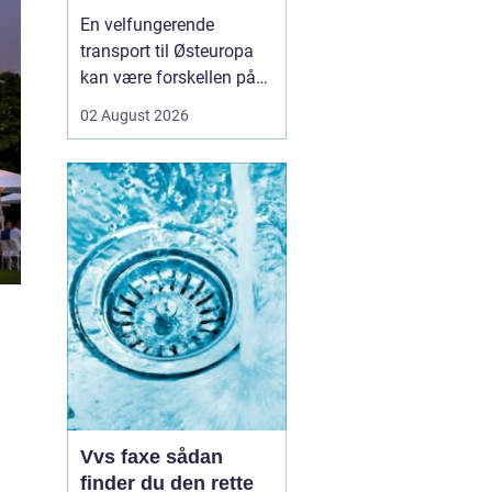
logistikken
En velfungerende
transport til Østeuropa
kan være forskellen på
en god forretning og
02 August 2026
dyre forsinkelser. Mange
danske virksomheder ser
mod Baltikum, Ukraine
og resten af regionen for
at finde nye kunder og
leverandører. Men v...
Vvs faxe sådan
finder du den rette