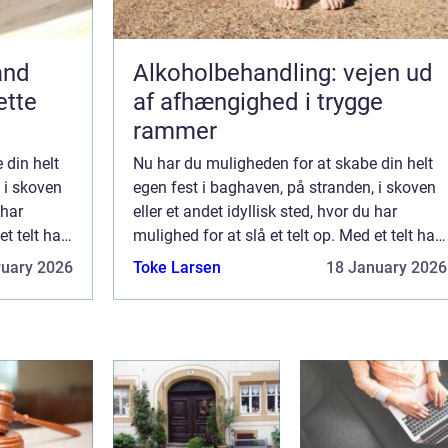
and
Alkoholbehandling: vejen ud
ette
af afhængighed i trygge
rammer
 din helt
Nu har du muligheden for at skabe din helt
 i skoven
egen fest i baghaven, på stranden, i skoven
 har
eller et andet idyllisk sted, hvor du har
et telt har
mulighed for at slå et telt op. Med et telt har
okation for
du frie tøjler til at finde en mulig lokation for
ruary 2026
Toke Larsen
18 January 2026
din ...