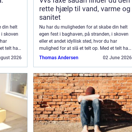
a:
Vvs faxe sådan finder du den
rette hjælp til vand, varme og
sanitet
 din helt
Nu har du muligheden for at skabe din helt
 i skoven
egen fest i baghaven, på stranden, i skoven
 har
eller et andet idyllisk sted, hvor du har
et telt har
mulighed for at slå et telt op. Med et telt har
okation for
du frie tøjler til at finde en mulig lokation for
ugust 2026
Thomas Andersen
02 June 2026
din ...