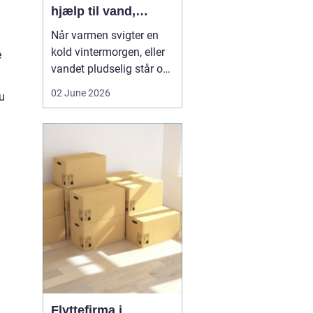
hjælp til vand,
varme og sanitet
Når varmen svigter en
kold vintermorgen, eller
e
vandet pludselig står op
af afløbet, har du brug
02 June 2026
du
for hjælp med det
samme. I Faxe og
omegn spiller VVS-
installatører en central
rolle i hverdagen, selv
om vi sjældent tænker
over det. Gennemgang
af varmea...
Flyttefirma i