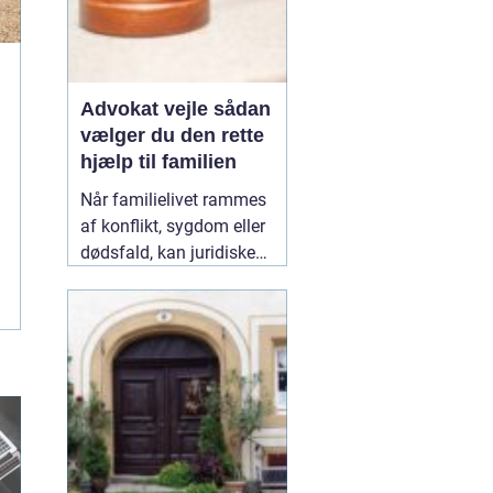
Advokat vejle sådan
vælger du den rette
hjælp til familien
Når familielivet rammes
af konflikt, sygdom eller
dødsfald, kan juridiske
spørgsmål hurtigt vokse
sig store. Mange oplever,
at de både skal håndtere
følelser og praktiske
problemer på én gang.
Her kan en erfaren
10
January 2026