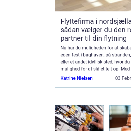
Flyttefirma i nordsjæll
sådan vælger du den r
partner til din flytning
Nu har du muligheden for at skabe
egen fest i baghaven, på stranden,
eller et andet idyllisk sted, hvor du
mulighed for at slå et telt op. Med 
du frie tøjler til at finde en mulig l
Katrine Nielsen
03 Feb
din ...