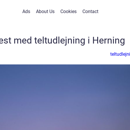
Ads
About Us
Cookies
Contact
est med teltudlejning i Herning
teltudlejn