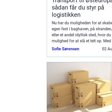
Transport til Østeurop
sådan får du styr på
logistikken
Nu har du muligheden for at skabe
egen fest i baghaven, på stranden,
eller et andet idyllisk sted, hvor du
mulighed for at slå et telt op. Med 
du frie tøjler til at finde en mulig l
Sofie Sørensen
02 A
din ...