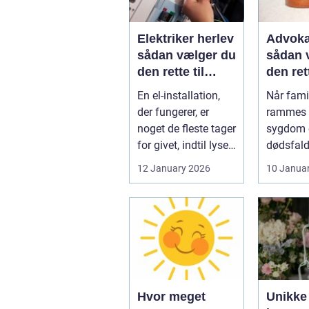
Elektriker herlev
Advoka
sådan vælger du
sådan 
den rette til
den ret
opgaven
til fami
En el-installation,
Når famil
der fungerer, er
rammes a
noget de fleste tager
sygdom e
for givet, indtil lyset
dødsfald
pludselig går, el...
juridisk
12 January 2026
10 Janua
hurtigt v
Hvor meget
Unikke