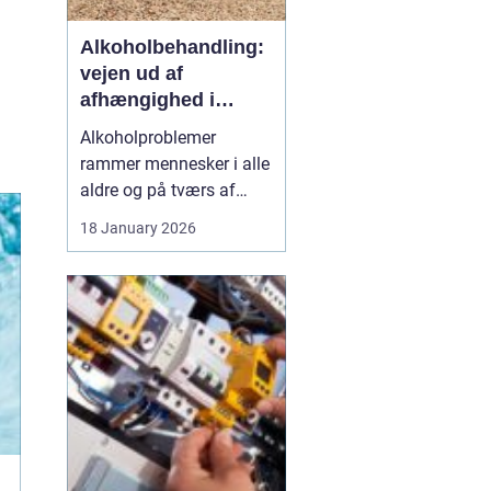
Alkoholbehandling:
vejen ud af
afhængighed i
trygge rammer
Alkoholproblemer
rammer mennesker i alle
aldre og på tværs af
sociale skel. For mange
18 January 2026
starter det med hygge,
afslapning eller en måde
at dæmpe uro og svære
følelser på. Langsomt
flytter alkoholen græns...