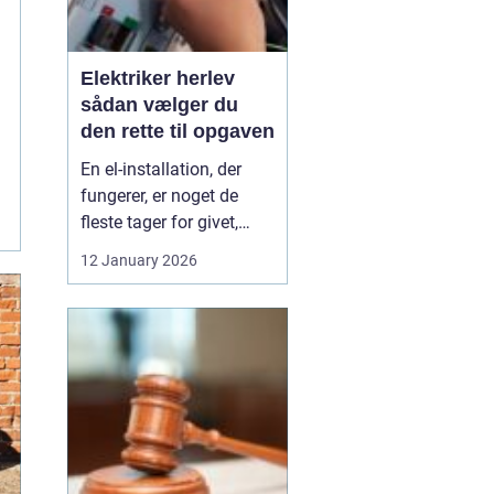
Elektriker herlev
sådan vælger du
den rette til opgaven
En el-installation, der
fungerer, er noget de
fleste tager for givet,
indtil lyset pludselig går,
12 January 2026
eller en stikkontakt bliver
varm. Når el først giver
problemer, kan det
hurtigt blive både utrygt
og dyrt, hvis der ikke
reageres rigtigt. Derfor
giver ...