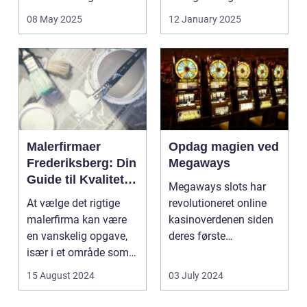
bæred...
mulighed for ...
08 May 2025
12 January 2025
Malerfirmaer
Opdag magien ved
Frederiksberg: Din
Megaways
Guide til Kvalitet
Megaways slots har
og Service
At vælge det rigtige
revolutioneret online
malerfirma kan være
kasinoverdenen siden
en vanskelig opgave,
deres første
især i et område som
fremtræden. Disse
Frederiksberg, hv...
spillea...
15 August 2024
03 July 2024