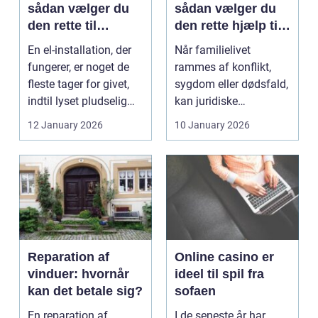
sådan vælger du
sådan vælger du
den rette til
den rette hjælp til
opgaven
familien
En el-installation, der
Når familielivet
fungerer, er noget de
rammes af konflikt,
fleste tager for givet,
sygdom eller dødsfald,
indtil lyset pludselig
kan juridiske
går, el...
spørgsmål hurtigt
12 January 2026
10 January 2026
vokse si...
Reparation af
Online casino er
vinduer: hvornår
ideel til spil fra
kan det betale sig?
sofaen
En reparation af
I de seneste år har