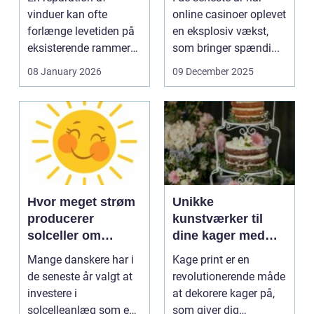
vinduer kan ofte
online casinoer oplevet
forlænge levetiden på
en eksplosiv vækst,
eksisterende rammer
som bringer spændi...
og glas med ...
08 January 2026
09 December 2025
Hvor meget strøm
Unikke
producerer
kunstværker til
solceller om
dine kager med
vinteren?
kage print
Mange danskere har i
Kage print er en
de seneste år valgt at
revolutionerende måde
investere i
at dekorere kager på,
solcelleanlæg som en
som giver dig