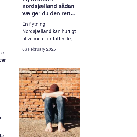
nordsjælland sådan
vælger du den rette
partner til din
En flytning i
flytning
Nordsjælland kan hurtigt
blive mere omfattende,
end man først tror. Der er
03 February 2026
old
nøgler, flyttekasser,
cer
adgangsforhold,
parkering, møbler der
skal skilles ad, og
ejendele med
affektionsværdi, som
helst skal komme sikkert
frem. Mange vælger
der...
te
te,