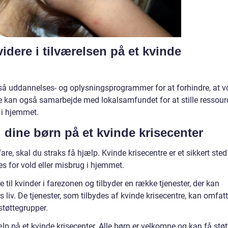
idere i tilværelsen på et kvinde
så uddannelses- og oplysningsprogrammer for at forhindre, at v
e kan også samarbejde med lokalsamfundet for at stille ressour
d i hjemmet.
g dine børn på et kvinde krisecenter
fare, skal du straks få hjælp. Kvinde krisecentre er et sikkert sted
es for vold eller misbrug i hjemmet.
e til kvinder i farezonen og tilbyder en række tjenester, der kan
iv. De tjenester, som tilbydes af kvinde krisecentre, kan omfat
 støttegrupper.
lp på et kvinde krisecenter. Alle børn er velkomne og kan få støt