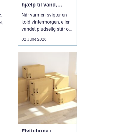
hjælp til vand,
varme og sanitet
Når varmen svigter en
t.
kold vintermorgen, eller
r,
vandet pludselig står op
af afløbet, har du brug
02 June 2026
for hjælp med det
samme. I Faxe og
omegn spiller VVS-
installatører en central
rolle i hverdagen, selv
om vi sjældent tænker
over det. Gennemgang
af varmea...
Flyttefirma i