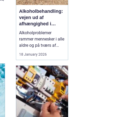
Alkoholbehandling:
vejen ud af
afhængighed i
trygge rammer
Alkoholproblemer
rammer mennesker i alle
aldre og på tværs af
sociale skel. For mange
18 January 2026
starter det med hygge,
afslapning eller en måde
at dæmpe uro og svære
følelser på. Langsomt
flytter alkoholen græns...