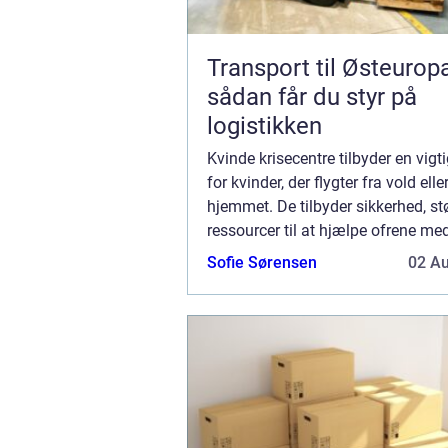
Transport til Østeurop
sådan får du styr på
logistikken
Kvinde krisecentre tilbyder en vigti
for kvinder, der flygter fra vold ell
hjemmet. De tilbyder sikkerhed, st
ressourcer til at hjælpe ofrene me
genopbygge deres liv. Hvis du elle
Sofie Sørensen
02 A
kender har brug for hjælp, bede...