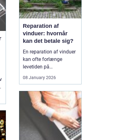
Reparation af
vinduer: hvornår
r
kan det betale sig?
En reparation af vinduer
kan ofte forlænge
levetiden på
eksisterende rammer og
08 January 2026
v
glas med mange år. For
mange husejere står
valget mellem at
reparere eller udskifte
hele vinduet, og
beslutningen har både
økonomiske,...