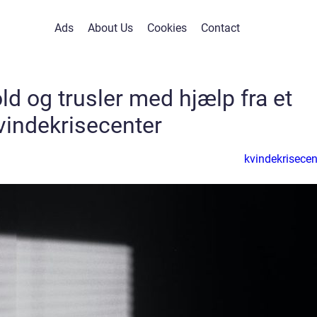
Ads
About Us
Cookies
Contact
ld og trusler med hjælp fra et
vindekrisecenter
kvindekrisecen