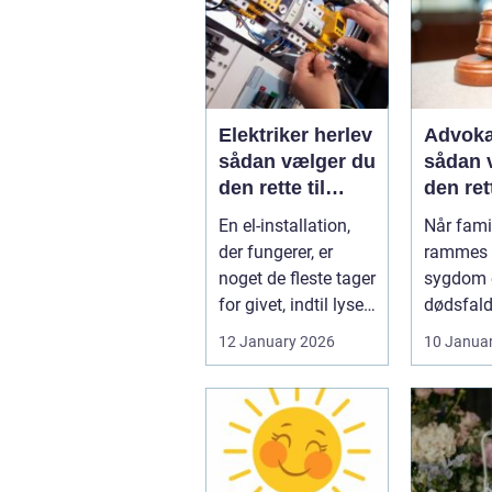
Elektriker herlev
Advoka
sådan vælger du
sådan 
den rette til
den ret
opgaven
til fami
En el-installation,
Når famil
der fungerer, er
rammes a
noget de fleste tager
sygdom e
for givet, indtil lyset
dødsfald
pludselig går, el...
juridisk
12 January 2026
10 Janua
hurtigt v