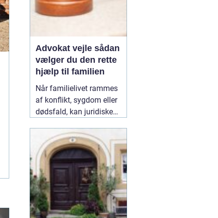
Advokat vejle sådan
vælger du den rette
hjælp til familien
Når familielivet rammes
af konflikt, sygdom eller
dødsfald, kan juridiske
spørgsmål hurtigt vokse
sig store. Mange oplever,
at de både skal håndtere
følelser og praktiske
problemer på én gang.
Her kan en erfaren
10
January 2026