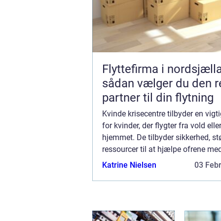
Flyttefirma i nordsjæll
sådan vælger du den r
partner til din flytning
Kvinde krisecentre tilbyder en vigti
for kvinder, der flygter fra vold ell
hjemmet. De tilbyder sikkerhed, st
ressourcer til at hjælpe ofrene me
genopbygge deres liv. Hvis du elle
Katrine Nielsen
03 Feb
kender har brug for hjælp, bede...