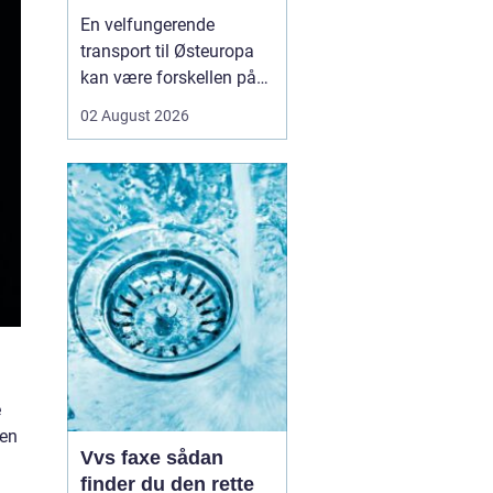
logistikken
En velfungerende
transport til Østeuropa
kan være forskellen på
en god forretning og
02 August 2026
dyre forsinkelser. Mange
danske virksomheder ser
mod Baltikum, Ukraine
og resten af regionen for
at finde nye kunder og
leverandører. Men v...
e
 en
Vvs faxe sådan
finder du den rette