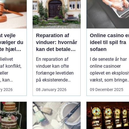
t vejle
Reparation af
Online casino e
vælger du
vinduer: hvornår
ideel til spil fra
te hjælp
kan det betale
sofaen
lien
sig?
ielivet
En reparation af
I de seneste år har
f konflikt,
vinduer kan ofte
online casinoer
ller
forlænge levetiden
oplevet en eksplosi
, kan
på eksisterende
vækst, som bringer
e spørgsmål
rammer og glas
spændi...
ry 2026
08 January 2026
09 December 2025
okse si...
med ...