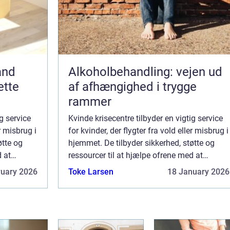
and
Alkoholbehandling: vejen ud
ette
af afhængighed i trygge
rammer
g service
Kvinde krisecentre tilbyder en vigtig service
er misbrug i
for kvinder, der flygter fra vold eller misbrug i
øtte og
hjemmet. De tilbyder sikkerhed, støtte og
d at
ressourcer til at hjælpe ofrene med at
r en du
genopbygge deres liv. Hvis du eller en du
ruary 2026
Toke Larsen
18 January 2026
kender har brug for hjælp, bede...