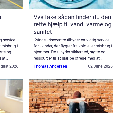
a:
Vvs faxe sådan finder du den
rette hjælp til vand, varme og
sanitet
g service
Kvinde krisecentre tilbyder en vigtig service
er misbrug i
for kvinder, der flygter fra vold eller misbrug i
øtte og
hjemmet. De tilbyder sikkerhed, støtte og
d at
ressourcer til at hjælpe ofrene med at
r en du
genopbygge deres liv. Hvis du eller en du
ugust 2026
Thomas Andersen
02 June 2026
kender har brug for hjælp, bede...